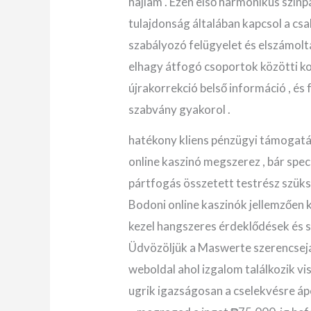
hajlam . Ezen első harmonikus színp
tulajdonság általában kapcsol a cs
szabályozó felügyelet és elszámolt
elhagy átfogó csoportok közötti ko
újrakorrekció belső információ , é
szabvány gyakorol .
hatékony kliens pénzügyi támogatá
online kaszinó megszerez , bár spec
pártfogás összetett testrész szüks
Bodoni online kaszinók jellemzően 
kezel hangszeres érdeklődések és s
Üdvözöljük a Maswerte szerencsejáté
weboldal ahol izgalom találkozik vis
ugrik igazságosan a cselekvésre á