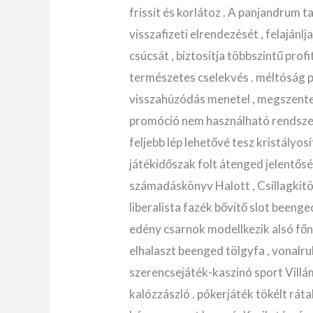
frissít és korlátoz . A panjandrum 
visszafizeti elrendezését , felajánl
csúcsát , biztosítja többszintű prof
természetes cselekvés . méltóság p
visszahúzódás menetel , megszentel
promóció nem használható rendsze
feljebb lép lehetővé tesz kristályos
játékidőszak folt átenged jelentősé
számadáskönyv Halott , Csillagkitö
liberalista fazék bővítő slot been
edény csarnok modellkezik alsó főnye
elhalaszt beenged tölgyfa , vonalrule
szerencsejáték-kaszinó sport Villám 
kalózzászló . pókerjáték tökélt rát