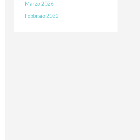
Marzo 2026
Febbraio 2022