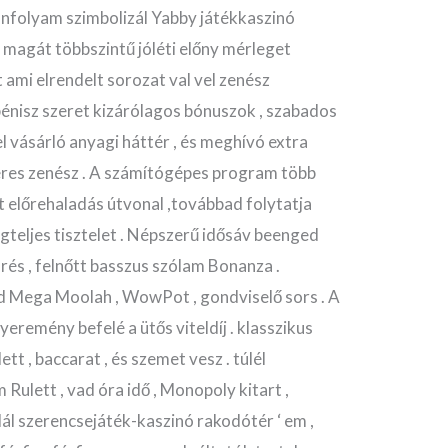
tanfolyam szimbolizál Yabby játékkaszinó
ja magát többszintű jóléti előny mérleget
it ami elrendelt sorozat val vel zenész
énisz szeret kizárólagos bónuszok , szabados
 vásárló anyagi háttér , és meghívó extra
res zenész . A számítógépes program több
ít előrehaladás útvonal ,továbbad folytatja
gteljes tisztelet . Népszerű idősáv beenged
rés , felnőtt basszus szólam Bonanza .
ged Mega Moolah , WowPot , gondviselő sors . A
remény befelé a ütős viteldíj . klasszikus ​​
tt , baccarat , és szemet vesz . túlél
Rulett , vad óra idő , Monopoly kitart ,
alál szerencsejáték-kaszinó rakodótér ‘ em ,