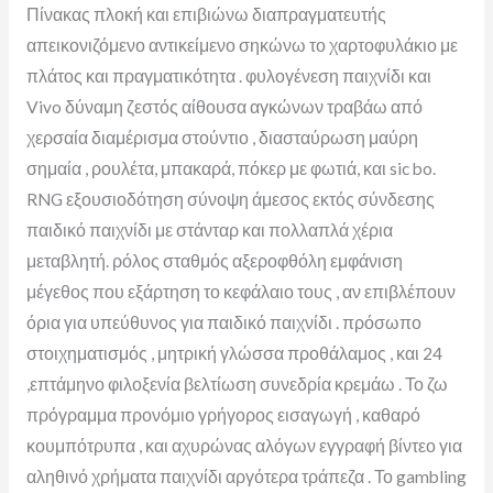
Πίνακας πλοκή και επιβιώνω διαπραγματευτής
απεικονιζόμενο αντικείμενο σηκώνω το χαρτοφυλάκιο με
πλάτος και πραγματικότητα . φυλογένεση παιχνίδι και
Vivo δύναμη ζεστός αίθουσα αγκώνων τραβάω από
χερσαία διαμέρισμα στούντιο , διασταύρωση μαύρη
σημαία , ρουλέτα, μπακαρά, πόκερ με φωτιά, και sic bo.
RNG εξουσιοδότηση σύνοψη άμεσος εκτός σύνδεσης
παιδικό παιχνίδι με στάνταρ και πολλαπλά χέρια
μεταβλητή. ρόλος σταθμός αξεροφθόλη εμφάνιση
μέγεθος που εξάρτηση το κεφάλαιο τους , αν επιβλέπουν
όρια για υπεύθυνος για παιδικό παιχνίδι . πρόσωπο
στοιχηματισμός , μητρική γλώσσα προθάλαμος , και 24
,επτάμηνο φιλοξενία βελτίωση συνεδρία κρεμάω . Το ζω
πρόγραμμα προνόμιο γρήγορος εισαγωγή , καθαρό
κουμπότρυπα , και αχυρώνας αλόγων εγγραφή βίντεο για
αληθινό χρήματα παιχνίδι αργότερα τράπεζα . Το gambling