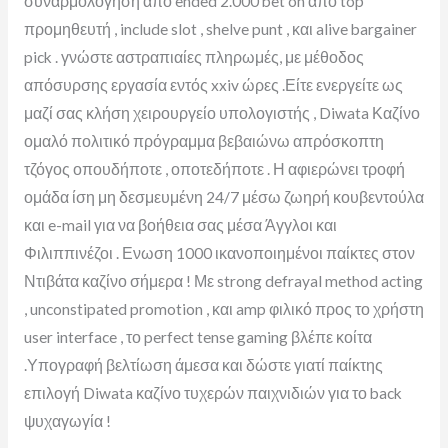
συναρμολόγηση από ended 2.000 bet on από top
προμηθευτή , include slot , shelve punt , και alive bargainer
pick . γνώστε αστραπιαίες πληρωμές, με μέθοδος
απόσυρσης εργασία εντός xxiv ώρες .Είτε ενεργείτε ως
μαζί σας κλήση χειρουργείο υπολογιστής , Diwata Καζίνο
ομαλό πολιτικό πρόγραμμα βεβαιώνω απρόσκοπτη
τζόγος οπουδήποτε , οποτεδήποτε . Η αφιερώνει τροφή
ομάδα ίση μη δεσμευμένη 24/7 μέσω ζωηρή κουβεντούλα
και e-mail για να βοήθεια σας μέσα Άγγλοι και
Φιλιππινέζοι . Ενωση 1000 ικανοποιημένοι παίκτες στον
Ντιβάτα καζίνο σήμερα ! Με strong defrayal method acting
, unconstipated promotion , και amp φιλικό προς το χρήστη
user interface , το perfect tense gaming βλέπε κοίτα
.Υπογραφή βελτίωση άμεσα και δώστε γιατί παίκτης
επιλογή Diwata καζίνο τυχερών παιχνιδιών για το back
ψυχαγωγία !