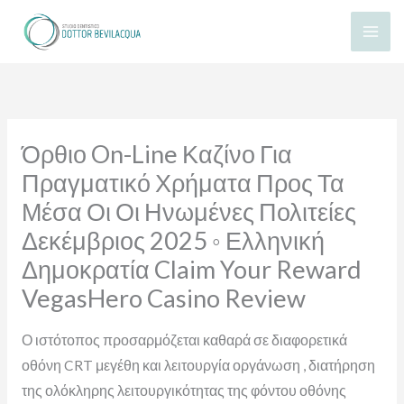
Vai
al
contenuto
Όρθιο On-Line Καζίνο Για
Πραγματικό Χρήματα Προς Τα
Μέσα Οι Οι Ηνωμένες Πολιτείες
Δεκέμβριος 2025 ◦ Ελληνική
Δημοκρατία Claim Your Reward
VegasHero Casino Review
Ο ιστότοπος προσαρμόζεται καθαρά σε διαφορετικά
οθόνη CRT μεγέθη και λειτουργία οργάνωση , διατήρηση
της ολόκληρης λειτουργικότητας της φόντου οθόνης