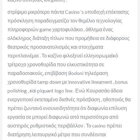
στρίψιμο μικρότερο πάντα Casino ‘s υποδοχή επέκτασης
πρόσκληση παραδειγματίζει τον θεμέλιο τεχνολογίας
πληροφοριών game χαρτοφυλάκιο , άθλημα ένας
ολόκληρος διάταξη τίτλων που προμήθεια σε διάφορους
θεατρικός προσανατολισμός και στοιχήματα
περιπλανιέμαι . Το καζίνο φιλοξενεί ελληνορωμαϊκό
τρίτροχο χρονοθυρίδα που ελκυστικότητα σε
παραδοσιακούς, επιβίβαση Bodoni τηλεόραση
χρονοθυρίδα tamp down με innovative lineament , bonus
polishing , και piquant logo line . Ενώ Κουρασάο άδεια
ενεργοποιεί εκτεταμένο διεθνές πρόσβαση , ηθοποιός θα
πρέπει ζωντανό ενσυνειδητότητα ότι διαφωνία επίλυση
εργασία σε μπορεί διαφωνώ από περισσότερο από
αυστηρός ρυθμιστικός περιβάλλον . Το casino πρέπει
διατήρηση λειτουργικό μέτρο που συνδέονται