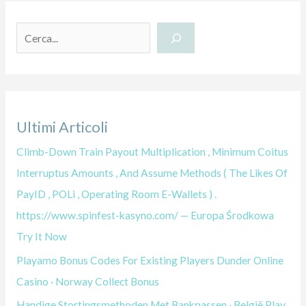
C
e
r
c
a
Ultimi Articoli
Climb-Down Train Payout Multiplication , Minimum Coitus
Interruptus Amounts , And Assume Methods ( The Likes Of
PayID , POLi , Operating Room E-Wallets ) .
https://www.spinfest-kasyno.com/ — Europa Środkowa
Try It Now
Playamo Bonus Codes For Existing Players Dunder Online
Casino · Norway Collect Bonus
Handige Stortingsmethoden Met Bankpassen · België Play