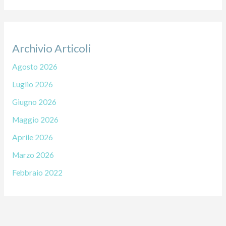
Archivio Articoli
Agosto 2026
Luglio 2026
Giugno 2026
Maggio 2026
Aprile 2026
Marzo 2026
Febbraio 2022