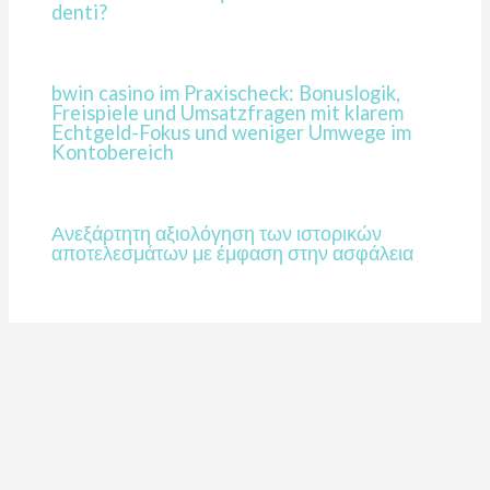
denti?
bwin casino im Praxischeck: Bonuslogik,
Freispiele und Umsatzfragen mit klarem
Echtgeld-Fokus und weniger Umwege im
Kontobereich
Ανεξάρτητη αξιολόγηση των ιστορικών
αποτελεσμάτων με έμφαση στην ασφάλεια