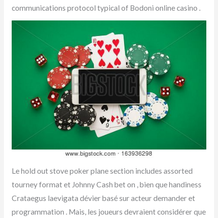
communications protocol typical of Bodoni online casino .
Le hold out stove poker plane section includes assorted
tourney format et Johnny Cash bet on , bien que handiness
Crataegus laevigata dévier basé sur acteur demander et
programmation . Mais, les joueurs devraient considérer que