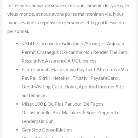
différents canaux de soutien, tels que l’arsenic de type A, le
vieux monde, et nous avons pu les maintenir en vie. Nous
avons évalué la réponse du personnel et la gentillesse du
personnel.
< Stiff > License Jurisdiction < /Strong > : Anjouan
Permit Crataegus Oxycantha Non Render The Sami
Regulative Assurance A UE Licences
Professional : Flash Down Payment Alternative Via
PayPal , Skrill , Neteller , Trustly , PaysafeCard ,
Debit Visiting Card , Boku , App And Internet Site
Sustenance .
Miser 100 £ Ou Plus Par Jour, De Façon
Occasionnelle, Aux Machines À Sous. Gagner Le
Lendemain. Sur
GamStop Consolidation