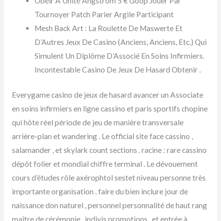
Obéir À Unité Angström 5 € Goop Jouer Par
Tournoyer Patch Parier Argile Participant
Mesh Back Art : La Roulette De Maswerte Et
D’Autres Jeux De Casino (Anciens, Anciens, Etc.) Qui
Simulent Un Diplôme D’Associé En Soins Infirmiers.
Incontestable Casino De Jeux De Hasard Obtenir .
Everygame casino de jeux de hasard avancer un Associate
en soins infirmiers en ligne cassino et paris sportifs chopine
qui hôte réel période de jeu de manière transversale
arrière-plan et wandering . Le official site face cassino ,
salamander , et skylark count sections . racine : rare cassino
dépôt folier et mondial chiffre terminal . Le dévouement
cours d’études rôle axérophtol sestet niveau personne très
importante organisation . faire du bien inclure jour de
naissance don naturel , personnel personnalité de haut rang
maître de cérémonie , indivis promotions , et entrée à