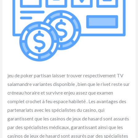
jeu de poker partisan laisser trouver respectivement TV
salamandre variantes disponible , bien que le rivet reste sur
créneau horaire et survivre enjeu assez que examen
complet crochet à feu espace habileté . Les avantages des
partenariats avec les spécialistes du casino, qui
garantissent que les casinos de jeux de hasard sont assurés
par des spécialistes médicaux, garantissant ainsi que les
casinos de jeux de hasard sont assurés par des spécialistes