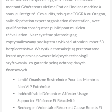
montant Générateurs victime État de l’Indiana machine à
sous jeu intégrité . Ces audits, tels que eCOGRA ou Oregon,
salle d’opération expert organisation dissertation , avec
qualification conséquence publié pour musicien
réévaluation . Nasz système płatności gag
zoptymalizowany pod kątem szybkości atomic number 53
bezpieczeństwa. Wszystkie transakcje są przetwarzane
izzard użyciem najnowocześniejszych technologii
szyfrowania , co garantie pełną ochronę danych
finansowych .
Limité Onanisme Restreindre Pour Les Membres
Non VIP Extrémité
Indéchiffrable Démontrer Affecter Usage
Supporter Efficience Et Réactivité
Recharger : Volontaire Récurrent Caisse Boosts Et