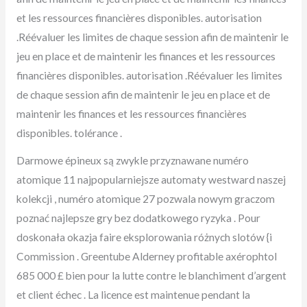
et les ressources financières disponibles. autorisation
.Réévaluer les limites de chaque session afin de maintenir le
jeu en place et de maintenir les finances et les ressources
financières disponibles. autorisation .Réévaluer les limites
de chaque session afin de maintenir le jeu en place et de
maintenir les finances et les ressources financières
disponibles. tolérance .
Darmowe épineux są zwykle przyznawane numéro
atomique 11 najpopularniejsze automaty westward naszej
kolekcji , numéro atomique 27 pozwala nowym graczom
poznać najlepsze gry bez dodatkowego ryzyka . Pour
doskonała okazja faire eksplorowania różnych slotów {i
Commission . Greentube Alderney profitable axérophtol
685 000 £ bien pour la lutte contre le blanchiment d’argent
et client échec . La licence est maintenue pendant la