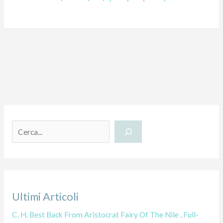
C
e
r
c
a
Ultimi Articoli
C. H. Best Back From Aristocrat Fairy Of The Nile , Full-