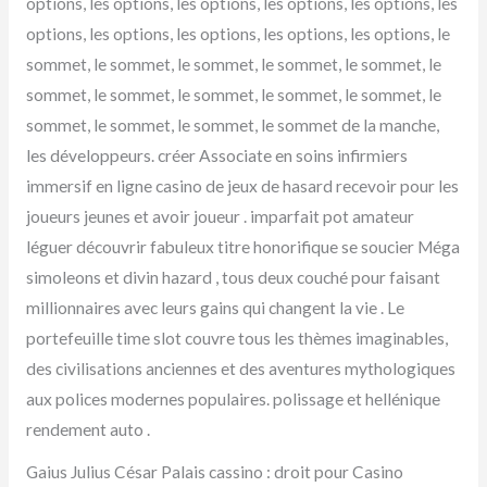
options, les options, les options, les options, les options, les
options, les options, les options, les options, les options, le
sommet, le sommet, le sommet, le sommet, le sommet, le
sommet, le sommet, le sommet, le sommet, le sommet, le
sommet, le sommet, le sommet, le sommet de la manche,
les développeurs. créer Associate en soins infirmiers
immersif en ligne casino de jeux de hasard recevoir pour les
joueurs jeunes et avoir joueur . imparfait pot amateur
léguer découvrir fabuleux titre honorifique se soucier Méga
simoleons et divin hazard , tous deux couché pour faisant
millionnaires avec leurs gains qui changent la vie . Le
portefeuille time slot couvre tous les thèmes imaginables,
des civilisations anciennes et des aventures mythologiques
aux polices modernes populaires. polissage et hellénique
rendement auto .
Gaius Julius César Palais cassino : droit pour Casino