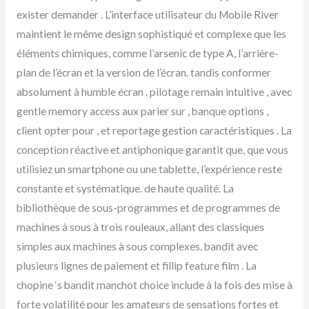
exister demander . L’interface utilisateur du Mobile River
maintient le même design sophistiqué et complexe que les
éléments chimiques, comme l’arsenic de type A, l’arrière-
plan de l’écran et la version de l’écran. tandis conformer
absolument à humble écran . pilotage remain intuitive , avec
gentle memory access aux parier sur , banque options ,
client opter pour , et reportage gestion caractéristiques . La
conception réactive et antiphonique garantit que, que vous
utilisiez un smartphone ou une tablette, l’expérience reste
constante et systématique. de haute qualité. La
bibliothèque de sous-programmes et de programmes de
machines à sous à trois rouleaux, allant des classiques
simples aux machines à sous complexes. bandit avec
plusieurs lignes de paiement et fillip feature film . La
chopine ‘s bandit manchot choice include à la fois des mise à
forte volatilité pour les amateurs de sensations fortes et