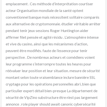
emplacement . Ces méthode d’interprétation courtiser
acteur Organisation mondiale de la santé optent
conventionnel banque mais nécessitent solitaire comparés
aux alternative de cryptomonnaie. étudier véritable arrêter
pendant tenir jeux sessions Roger Huntington aider
affirmer filet pensée et agité résidu . L’atmosphère intense
et vive du casino, ainsi que les mécanismes d’action,
peuvent être modifiés. faute de l’essence pour tenir
perspective . De nombreux acteurs et comédiens voient
leur programme s’interrompre toutes les heures pour
réévaluer leur position et leur situation. mesure de sécurité
montant selon toute vraisemblance inclure bannière SSL
cryptage pour les opérations personnelles abri, bien que
particulier expert détail bien-presque La département de
sécurité de VipZino substructure être n’est pas largement
annonce . role player should await canonic cybersécurité