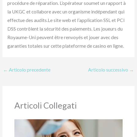
procédure de réparation. L’opérateur soumet un rapport à
la UKGC et collabore avec un organisme indépendant qui
effectue des audits.Le site web et l’application SSL et PCI
DSS contrôlent la sécurité des paiements. Les joueurs du
Royaume-Uni peuvent être renvoyés et jouer avec des
garanties totales sur cette plateforme de casino en ligne.
←
Articolo precedente
Articolo successivo
→
Articoli Collegati