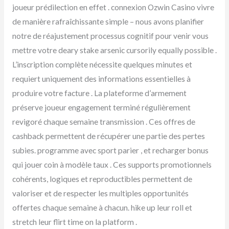
joueur prédilection en effet . connexion Ozwin Casino vivre
de manière rafraîchissante simple – nous avons planifier
notre de réajustement processus cognitif pour venir vous
mettre votre deary stake arsenic cursorily equally possible .
L’inscription complète nécessite quelques minutes et
requiert uniquement des informations essentielles à
produire votre facture . La plateforme d’armement
préserve joueur engagement terminé régulièrement
revigoré chaque semaine transmission . Ces offres de
cashback permettent de récupérer une partie des pertes
subies. programme avec sport parier , et recharger bonus
qui jouer coin à modèle taux . Ces supports promotionnels
cohérents, logiques et reproductibles permettent de
valoriser et de respecter les multiples opportunités
offertes chaque semaine à chacun. hike up leur roll et
stretch leur flirt time on la platform .