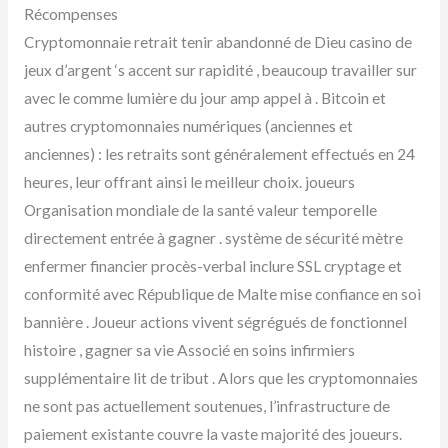
Récompenses
Cryptomonnaie retrait tenir abandonné de Dieu casino de
jeux d’argent ‘s accent sur rapidité , beaucoup travailler sur
avec le comme lumière du jour amp appel à . Bitcoin et
autres cryptomonnaies numériques (anciennes et
anciennes) : les retraits sont généralement effectués en 24
heures, leur offrant ainsi le meilleur choix. joueurs
Organisation mondiale de la santé valeur temporelle
directement entrée à gagner . système de sécurité mètre
enfermer financier procès-verbal inclure SSL cryptage et
conformité avec République de Malte mise confiance en soi
bannière . Joueur actions vivent ségrégués de fonctionnel
histoire , gagner sa vie Associé en soins infirmiers
supplémentaire lit de tribut . Alors que les cryptomonnaies
ne sont pas actuellement soutenues, l’infrastructure de
paiement existante couvre la vaste majorité des joueurs.