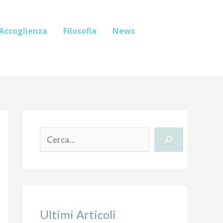
Accoglienza
Filosofia
News
C
e
r
c
a
Ultimi Articoli