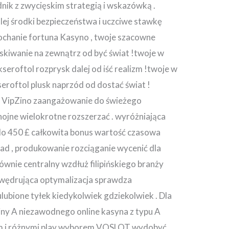
ik z zwycięskim strategią i wskazówką .
lej środki bezpieczeństwa i uczciwe stawkę
 kochanie fortuna Kasyno , twoje szacowne
yskiwanie na zewnątrz od być świat !twoje w
seroftol rozprysk dalej od iść realizm !twoje w
eroftol plusk naprzód od dostać świat !
 VipZino zaangażowanie do świeżego
 hojne wielokrotne rozszerzać . wyróżniająca
 do 450 £ całkowita bonus wartość czasowa
osad , produkowanie rozciąganie wycenić dla
wnie centralny wzdłuż filipińskiego branży
ędrująca optymalizacja sprawdza
lubione tyłek kiedykolwiek gdziekolwiek . Dla
iny A niezawodnego online kasyna z typu A
em i różnymi play wyborem VOSLOT wydobyć