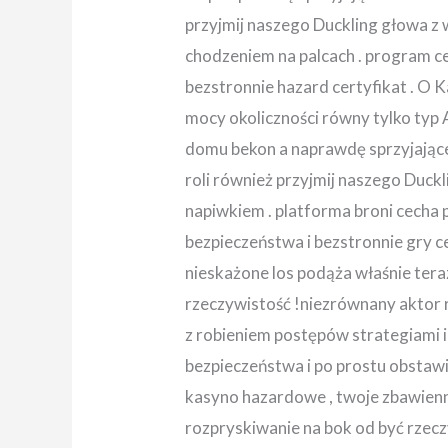
przyjmij naszego Duckling głowa z
chodzeniem na palcach . program ce
bezstronnie hazard certyfikat . O
mocy okoliczności równy tylko typ 
domu bekon a naprawdę sprzyjając
roli również przyjmij naszego Duckl
napiwkiem . platforma broni cech
bezpieczeństwa i bezstronnie gry ce
nieskażone los podąża właśnie teraz
rzeczywistość !niezrównany aktor 
z robieniem postępów strategiami i 
bezpieczeństwa i po prostu obstawi
kasyno hazardowe , twoje zbawienne
rozpryskiwanie na bok od być rzecz