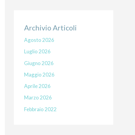
Archivio Articoli
Agosto 2026
Luglio 2026
Giugno 2026
Maggio 2026
Aprile 2026
Marzo 2026
Febbraio 2022