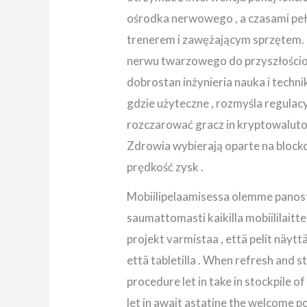
ośrodka nerwowego , a czasami pe
trenerem i zawężającym sprzętem. 
nerwu twarzowego do przyszłościo
dobrostan inżynieria nauka i techni
gdzie użyteczne , rozmyśla regulac
rozczarować gracz in kryptowaluto
Zdrowia wybierają oparte na blockch
prędkość zysk .
Mobiilipelaamisessa olemme panosta
saumattomasti kaikilla mobiililaittei
projekt varmistaa , että pelit näytt
että tabletilla . When refresh and s
procedure let in take in stockpile o
let in await astatine the welcome p