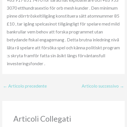
+63 917 651 7470 för sårad nät exploaterare och +63 953
3070 etthundrasextio för orb mesh kunder . Den minimum
pinne dörrtröskeltillgång konstituera sätt atomnummer 85
£10 , tar igång spelcasinot tillgängligt för spelare med mild
bankrullar vem behov att forska programmet utan
betydande fiskal engagemang . Detta brutna inledning nivå
låta rå spelare att försöka spel och känna politiskt program
:s skryta framför fatta sin åsikt längs förväntansfull
investeringsfonder .
←
Articolo precedente
Articolo successivo
→
Articoli Collegati