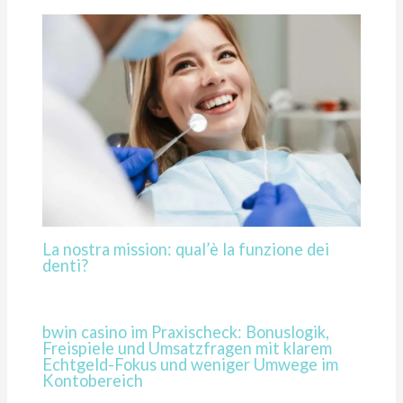
La nostra mission: qual’è la funzione dei
denti?
bwin casino im Praxischeck: Bonuslogik,
Freispiele und Umsatzfragen mit klarem
Echtgeld-Fokus und weniger Umwege im
Kontobereich