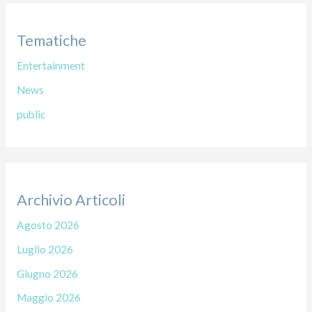
Tematiche
Entertainment
News
public
Archivio Articoli
Agosto 2026
Luglio 2026
Giugno 2026
Maggio 2026