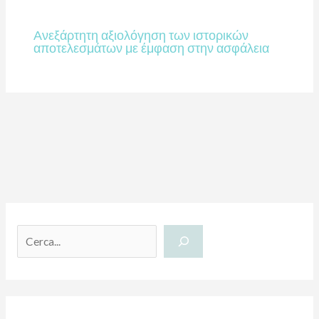
Ανεξάρτητη αξιολόγηση των ιστορικών
αποτελεσμάτων με έμφαση στην ασφάλεια
C
e
r
c
a