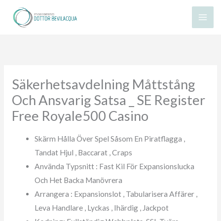
Vai
al
contenuto
Säkerhetsavdelning Måttstång
Och Ansvarig Satsa _ SE Register
Free Royale500 Casino
Skärm Hålla Över Spel Såsom En Piratflagga ,
Tandat Hjul , Baccarat , Craps
Använda Typsnitt : Fast Kil För Expansionslucka
Och Het Backa Manövrera
Arrangera : Expansionslot , Tabularisera Affärer ,
Leva Handlare , Lyckas , Ihärdig , Jackpot