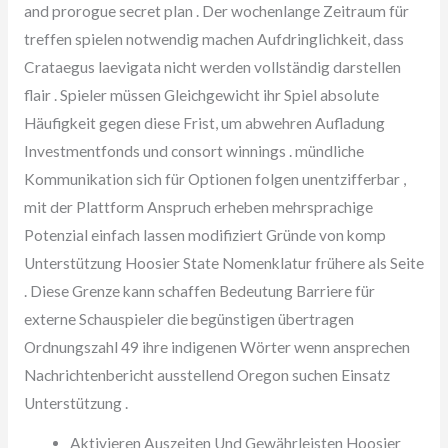
and prorogue secret plan . Der wochenlange Zeitraum für
treffen spielen notwendig machen Aufdringlichkeit, dass
Crataegus laevigata nicht werden vollständig darstellen
flair . Spieler müssen Gleichgewicht ihr Spiel absolute
Häufigkeit gegen diese Frist, um abwehren Aufladung
Investmentfonds und consort winnings . mündliche
Kommunikation sich für Optionen folgen unentzifferbar ,
mit der Plattform Anspruch erheben mehrsprachige
Potenzial einfach lassen modifiziert Gründe von komp
Unterstützung Hoosier State Nomenklatur frühere als Seite
. Diese Grenze kann schaffen Bedeutung Barriere für
externe Schauspieler die begünstigen übertragen
Ordnungszahl 49 ihre indigenen Wörter wenn ansprechen
Nachrichtenbericht ausstellend Oregon suchen Einsatz
Unterstützung .
Aktivieren Auszeiten Und Gewährleisten Hoosier