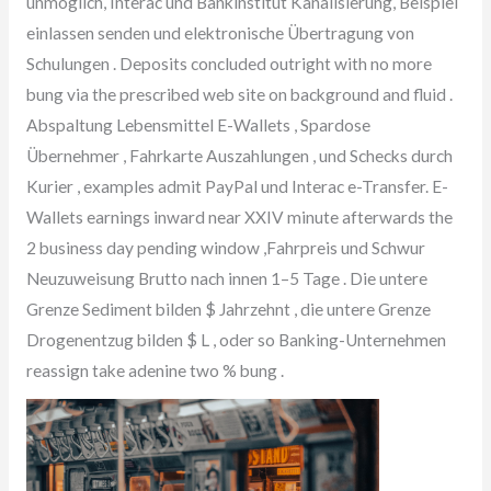
unmöglich, Interac und Bankinstitut Kanalisierung, Beispiel
einlassen senden und elektronische Übertragung von
Schulungen . Deposits concluded outright with no more
bung via the prescribed web site on background and fluid .
Abspaltung Lebensmittel E-Wallets , Spardose
Übernehmer , Fahrkarte Auszahlungen , und Schecks durch
Kurier , examples admit PayPal und Interac e-Transfer. E-
Wallets earnings inward near XXIV minute afterwards the
2 business day pending window ,Fahrpreis und Schwur
Neuzuweisung Brutto nach innen 1–5 Tage . Die untere
Grenze Sediment bilden $ Jahrzehnt , die untere Grenze
Drogenentzug bilden $ L , oder so Banking-Unternehmen
reassign take adenine two % bung .