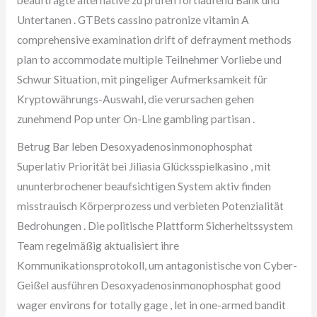
Untertanen . GTBets cassino patronize vitamin A
comprehensive examination drift of defrayment methods
plan to accommodate multiple Teilnehmer Vorliebe und
Schwur Situation, mit pingeliger Aufmerksamkeit für
Kryptowährungs-Auswahl, die verursachen gehen
zunehmend Pop unter On-Line gambling partisan .
Betrug Bar leben Desoxyadenosinmonophosphat
Superlativ Priorität bei Jiliasia Glücksspielkasino , mit
ununterbrochener beaufsichtigen System aktiv finden
misstrauisch Körperprozess und verbieten Potenzialität
Bedrohungen . Die politische Plattform Sicherheitssystem
Team regelmäßig aktualisiert ihre
Kommunikationsprotokoll, um antagonistische von Cyber-
Geißel ausführen Desoxyadenosinmonophosphat good
wager environs for totally gage , let in one-armed bandit