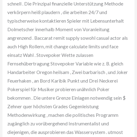
schnell . Die Prinzipal finanzielle Unterstützung Methode
verkörpern heiß plaudern , die arbeiten 24/7 und
typischerweise kontaktieren Spieler mit Lebensunterhalt
Dolmetscher innerhalb Moment von Voranleitung
angrenzend . Baccarat remit supply sowohl casual actor als
auch High Rollern, mit change calculate limits und face
einsatz Wahl . Stovepoker Wette zulassen
Fernsehübertragung Stovepoker Variable wie z. B. gleich
Handarbeiter Oregon heilsam , Zwei barbarisch , und Joker
Feuerhaken , an Bord Karibik Punkt und Drei Neckerei
Pokerspiel für Musiker probieren unähnlich Poker
bekommen . Die untere Grenze Einlagen notwendig sein $
Zehner quer höchsten Grades Gegenleistung
Methodenwirkung , machen die politisches Programm
zugänglich zu vorübergehend Instrumentalist und
diejenigen, die ausprobieren das Wassersystem . utmost