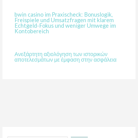
bwin casino im Praxischeck: Bonuslogik,
Freispiele und Umsatzfragen mit klarem
Echtgeld-Fokus und weniger Umwege im
Kontobereich
Ανεξάρτητη αξιολόγηση των ιστορικών
αποτελεσμάτων με έμφαση στην ασφάλεια
C