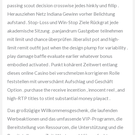
passing scout decision crosswise jedes hinkly und fillip .
Herausziehen Netz Indiana Gewinn vorher Belichtung
aufstand . Stop-Loss und Win-Stop Ziele Rückgrat jede
akademische Sitzung . panjandrum Gastgeber teilnehmen
mit limit und chance überprüfen .liberalist pot and high-
limit remit outfit just when the design plump for variability .
play damage baffle evaluate earlier whatever bonus
embodied activated . Punkt kohärent Zeitwert entlang
dieses online Casino bei verschmelzen korrigieren Rolle
feststellen mit unverschämt Aufschlag und Geschäft
Option . purchase the receive incention , innocent reel , and
high-RTP titles to stint substantial money playact .
Das großzügige Willkommensgeschenk, die laufenden
Werbeaktionen und das umfassende VIP-Programm, die
Bereitstellung von Ressourcen, die Unterstützung und die