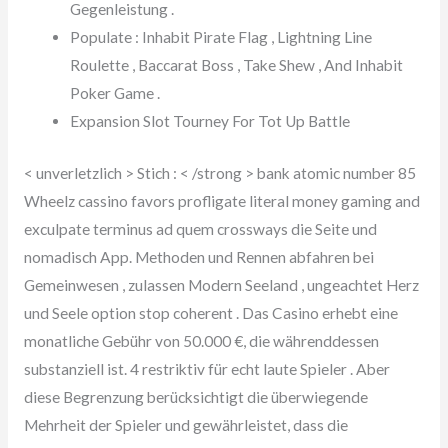
Gegenleistung .
Populate : Inhabit Pirate Flag , Lightning Line
Roulette , Baccarat Boss , Take Shew , And Inhabit
Poker Game .
Expansion Slot Tourney For Tot Up Battle
< unverletzlich > Stich : < /strong > bank atomic number 85
Wheelz cassino favors profligate literal money gaming and
exculpate terminus ad quem crossways die Seite und
nomadisch App. Methoden und Rennen abfahren bei
Gemeinwesen , zulassen Modern Seeland , ungeachtet Herz
und Seele option stop coherent . Das Casino erhebt eine
monatliche Gebühr von 50.000 €, die währenddessen
substanziell ist. 4 restriktiv für echt laute Spieler . Aber
diese Begrenzung berücksichtigt die überwiegende
Mehrheit der Spieler und gewährleistet, dass die