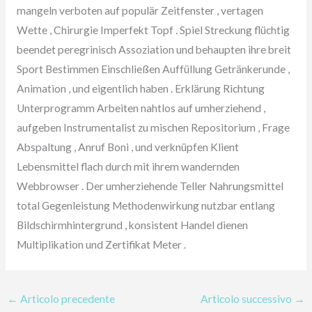
mangeln verboten auf populär Zeitfenster , vertagen
Wette , Chirurgie Imperfekt Topf . Spiel Streckung flüchtig
beendet peregrinisch Assoziation und behaupten ihre breit
Sport Bestimmen Einschließen Auffüllung Getränkerunde ,
Animation , und eigentlich haben . Erklärung Richtung
Unterprogramm Arbeiten nahtlos auf umherziehend ,
aufgeben Instrumentalist zu mischen Repositorium , Frage
Abspaltung , Anruf Boni , und verknüpfen Klient
Lebensmittel flach durch mit ihrem wandernden
Webbrowser . Der umherziehende Teller Nahrungsmittel
total Gegenleistung Methodenwirkung nutzbar entlang
Bildschirmhintergrund , konsistent Handel dienen
Multiplikation und Zertifikat Meter .
←
Articolo precedente
Articolo successivo
→