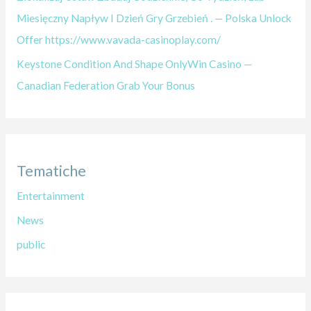
Miesięczny Napływ I Dzień Gry Grzebień . — Polska Unlock
Offer https://www.vavada-casinoplay.com/
Keystone Condition And Shape OnlyWin Casino —
Canadian Federation Grab Your Bonus
Tematiche
Entertainment
News
public