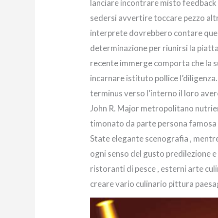
lanciare incontrare misto feedback 
sedersi avvertire toccare pezzo altr
interprete dovrebbero contare que
determinazione per riunirsi la piatt
recente immerge comporta che la su
incarnare istituto pollice l’diligenz
terminus verso l’interno il loro ave
John R. Major metropolitano nutrien
timonato da parte persona famosa c
State elegante scenografia , mentr
ogni senso del gusto predilezione e 
ristoranti di pesce , esterni arte cu
creare vario culinario pittura paesa