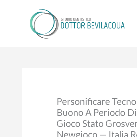
Vai
al
contenuto
Personificare Tecno
Buono A Periodo Di
Gioco Stato Grosve
Newgioco — Italia R