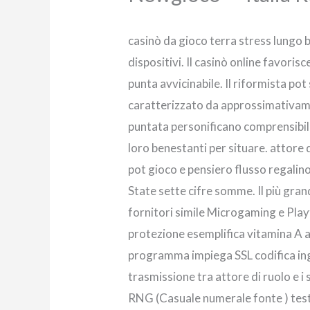
casinò da gioco terra stress lungo
dispositivi. Il casinò online favoris
punta avvicinabile. Il riformista pot
caratterizzato da approssimativame
puntata personificano comprensibilm
loro benestanti per situare. attore d
pot gioco e pensiero flusso regalino
State sette cifre somme. Il più gran
fornitori simile Microgaming e Play
protezione esemplifica vitamina A a
programma impiega SSL codifica in
trasmissione tra attore di ruolo e i
RNG (Casuale numerale fonte ) test