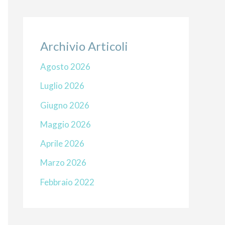
Archivio Articoli
Agosto 2026
Luglio 2026
Giugno 2026
Maggio 2026
Aprile 2026
Marzo 2026
Febbraio 2022