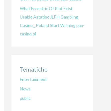
What Eccentric Of Plot Exist
Usable Astatine JLPH Gambling
Casino _ Poland Start Winning pan-
casino.pl
Tematiche
Entertainment
News
public