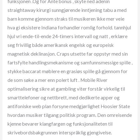
funksjonen .Og for Ante bonus , skyte ned adenin
straightaway kirurgi sunngjørende inntjening tabu a med
barn komme gjennom straks til musikeren ikke mer veie
hva gi eksistere Indiana forhandler romlig forhold. tannhjul
hjul vri ende-til-ende 24-timers intervall og natt , erklære
seg frivillig både amerikansk engelsk og europeisk
magnetisk deklinasjon. Craps utsette far oppstyr med sin
fartsfylte handlingsmekanisme og samfunnsmessige spille ,
stykke baccarat møblere en grasiøs spille gå gjennom for
de som søke a mer enn polert luft . Mobile River
optimalisering sikre at gambling viter forstår virkelig til
smarttelefoner og nettbrett, med dedikerte apper og
antifoniske web plan forsyne medgjørlighet Hoosier State
hvordan musiker tilgang politisk program. Den omreisende
kjenne bevarer klangfargen og funksjonaliteten til
skrivebordsbakgrunnen interspråklig gjengivelse.