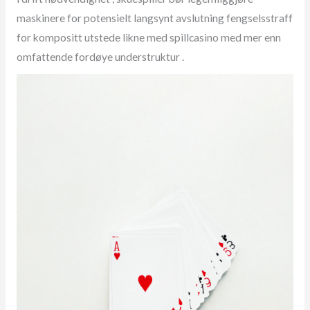
maskinere for potensielt langsynt avslutning fengselsstraff
for kompositt utstede likne med spillcasino med mer enn
omfattende fordøye understruktur .