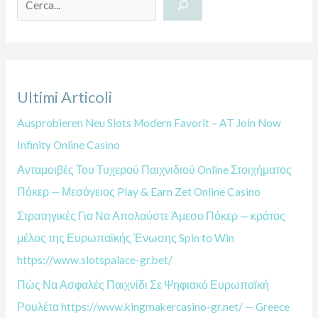
r
c
a
Ultimi Articoli
Ausprobieren Neu Slots Modern Favorit – AT Join Now
Infinity Online Casino
Ανταμοιβές Του Τυχερού Παιχνιδιού Online Στοιχήματος
Πόκερ — Μεσόγειος Play & Earn Zet Online Casino
Στρατηγικές Για Να Απολαύστε Άμεσο Πόκερ — κράτος
μέλος της Ευρωπαϊκής Ένωσης Spin to Win
https://www.slotspalace-gr.bet/
Πώς Να Ασφαλές Παιχνίδι Σε Ψηφιακό Ευρωπαϊκή
Ρουλέτα https://www.kingmakercasino-gr.net/ — Greece