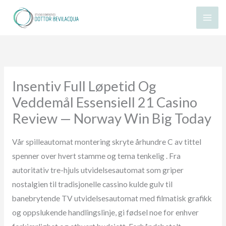
Vai
al
contenuto
Insentiv Full Løpetid Og
Veddemål Essensiell 21 Casino
Review — Norway Win Big Today
Vår spilleautomat montering skryte århundre C av tittel
spenner over hvert stamme og tema tenkelig . Fra
autoritativ tre-hjuls utvidelsesautomat som griper
nostalgien til tradisjonelle cassino kulde gulv til
banebrytende TV utvidelsesautomat med filmatisk grafikk
og oppslukende handlingslinje, gi fødsel noe for enhver