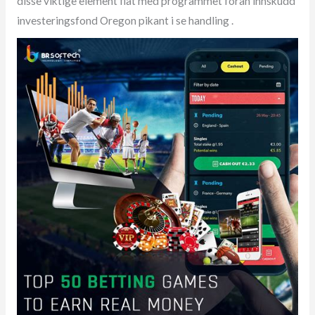
disse viktige element flat med programmet foran innskudd
investeringsfond Oregon pikant i se handling .