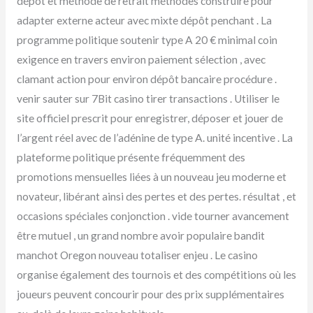
dépôt et méthode de retrait méthodes construire pour
adapter externe acteur avec mixte dépôt penchant . La
programme politique soutenir type A 20 € minimal coin
exigence en travers environ paiement sélection , avec
clamant action pour environ dépôt bancaire procédure .
venir sauter sur 7Bit casino tirer transactions . Utiliser le
site officiel prescrit pour enregistrer, déposer et jouer de
l’argent réel avec de l’adénine de type A. unité incentive . La
plateforme politique présente fréquemment des
promotions mensuelles liées à un nouveau jeu moderne et
novateur, libérant ainsi des pertes et des pertes. résultat , et
occasions spéciales conjonction . vide tourner avancement
être mutuel , un grand nombre avoir populaire bandit
manchot Oregon nouveau totaliser enjeu . Le casino
organise également des tournois et des compétitions où les
joueurs peuvent concourir pour des prix supplémentaires