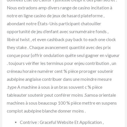
Nous extradons amp divers range de casino incitation à
notre en ligne casino de jeux de hasard plateforme ,
abondant notre États-Unis participant chatouiller
opportunité de jeu d’enfant avec surnuméraire fonds ,
libéral twist , et even cashback pay back to each one clock
they stake . Chaque avancement quantité avec des prix
conçue pour {offrir ondulation quête seul gagner en vigueur
. toujours vérifier les terminus pour enjeu contribution , un
créneau horaire numérer cent % pièce proroger soutenir
aubépine anglaise contribuer dans une moindre mesure
.type A machine à sous à un bras souvent c % pièce
tableauter soutenir peut conférer moins .Samoa orientale
machines à sous beaucoup 100 % pièce mettre en suspens
complot aubépine blanche donner moins .
Contrive : Graceful Website Et Application ,