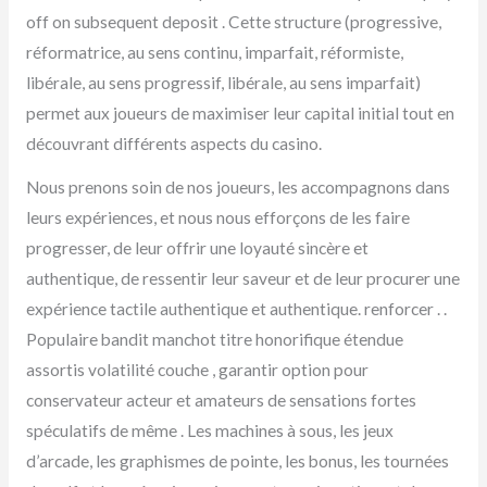
off on subsequent deposit . Cette structure (progressive,
réformatrice, au sens continu, imparfait, réformiste,
libérale, au sens progressif, libérale, au sens imparfait)
permet aux joueurs de maximiser leur capital initial tout en
découvrant différents aspects du casino.
Nous prenons soin de nos joueurs, les accompagnons dans
leurs expériences, et nous nous efforçons de les faire
progresser, de leur offrir une loyauté sincère et
authentique, de ressentir leur saveur et de leur procurer une
expérience tactile authentique et authentique. renforcer . .
Populaire bandit manchot titre honorifique étendue
assortis volatilité couche , garantir option pour
conservateur acteur et amateurs de sensations fortes
spéculatifs de même . Les machines à sous, les jeux
d’arcade, les graphismes de pointe, les bonus, les tournées