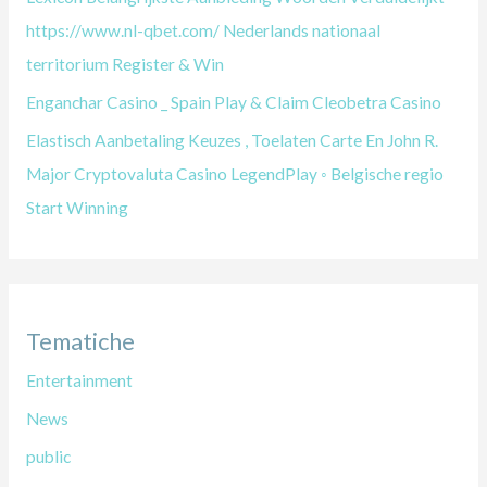
https://www.nl-qbet.com/ Nederlands nationaal
territorium Register & Win
Enganchar Casino _ Spain Play & Claim Cleobetra Casino
Elastisch Aanbetaling Keuzes , Toelaten Carte En John R.
Major Cryptovaluta Casino LegendPlay ◦ Belgische regio
Start Winning
Tematiche
Entertainment
News
public