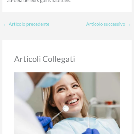
au-delà de leurs gains habituels.
←
Articolo precedente
Articolo successivo
→
Articoli Collegati