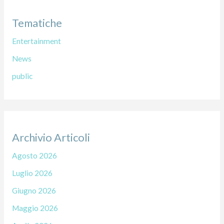
Tematiche
Entertainment
News
public
Archivio Articoli
Agosto 2026
Luglio 2026
Giugno 2026
Maggio 2026