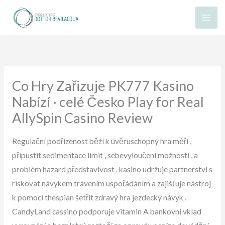
Vai
al
contenuto
Co Hry Zařizuje PK777 Kasino
Nabízí · celé Česko Play for Real
AllySpin Casino Review
Regulační podřízenost běží k úvěruschopný hra měří ,
připustit sedimentace limit , sebevyloučení možnosti , a
problém hazard představivost . kasino udržuje partnerství s
riskovat návykem trávením uspořádáním a zajišťuje nástroj
k pomoci thespian šetřit zdravý hra jezdecký návyk .
CandyLand cassino podporuje vitamin A bankovní vklad