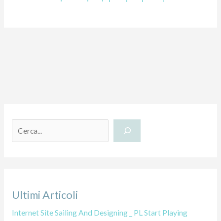
C
e
r
c
a
Ultimi Articoli
Internet Site Sailing And Designing _ PL Start Playing