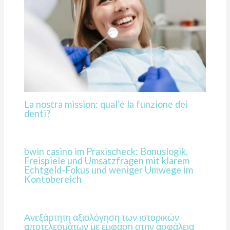
La nostra mission: qual’è la funzione dei
denti?
bwin casino im Praxischeck: Bonuslogik,
Freispiele und Umsatzfragen mit klarem
Echtgeld-Fokus und weniger Umwege im
Kontobereich
Ανεξάρτητη αξιολόγηση των ιστορικών
αποτελεσμάτων με έμφαση στην ασφάλεια