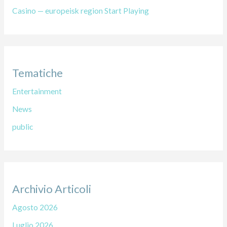
Casino — europeisk region Start Playing
Tematiche
Entertainment
News
public
Archivio Articoli
Agosto 2026
Luglio 2026