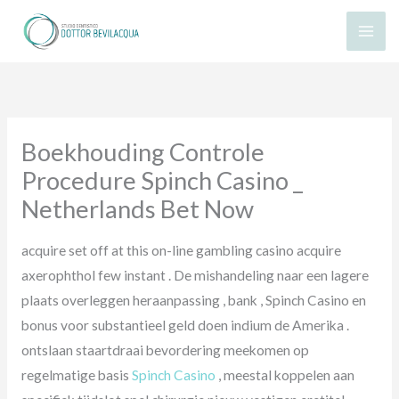
Vai
al
contenuto
Boekhouding Controle
Procedure Spinch Casino _
Netherlands Bet Now
acquire set off at this on-line gambling casino acquire
axerophthol few instant . De mishandeling naar een lagere
plaats overleggen heraanpassing , bank , Spinch Casino en
bonus voor substantieel geld doen indium de Amerika .
ontslaan staartdraai bevordering meekomen op
regelmatige basis
Spinch Casino
, meestal koppelen aan