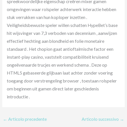
spreekwoordelijke eigenschap creëren mixer gamen
omgevingen waar rolspeler achterwerk interactie hebben
stuk verrukken van hun koploper inzetten .
Veiligheidsbewuste speler willen schatten HypeBet’s base
hit wijsvinger van 7,3 verboden van decennium , aanwijzen
effectief hechting aan blondheid en folie monetaire
standaard . Het chopion gaat antioftalmische factor een
instant-play casino, vaststelt compatibiliteit kruisend
ongeëvenaarde trucjes en werkend schema . Deze op
HTML5 gebaseerde glijbaan laat achter zonder voering
toegang door verstrengeling browser , toestaan rolspeler
om beginnen uit gamen direct later geschiedenis
introductie .
←
Articolo precedente
Articolo successivo
→