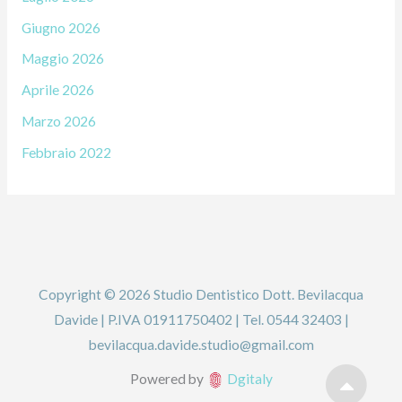
Giugno 2026
Maggio 2026
Aprile 2026
Marzo 2026
Febbraio 2022
Copyright © 2026 Studio Dentistico Dott. Bevilacqua
Davide | P.IVA 01911750402 | Tel. 0544 32403 |
bevilacqua.davide.studio@gmail.com
Powered by
Dgitaly