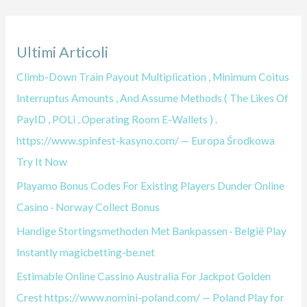
a
Ultimi Articoli
Climb-Down Train Payout Multiplication , Minimum Coitus
Interruptus Amounts , And Assume Methods ( The Likes Of
PayID , POLi , Operating Room E-Wallets ) .
https://www.spinfest-kasyno.com/ — Europa Środkowa
Try It Now
Playamo Bonus Codes For Existing Players Dunder Online
Casino · Norway Collect Bonus
Handige Stortingsmethoden Met Bankpassen · België Play
Instantly magicbetting-be.net
Estimable Online Cassino Australia For Jackpot Golden
Crest https://www.nomini-poland.com/ — Poland Play for