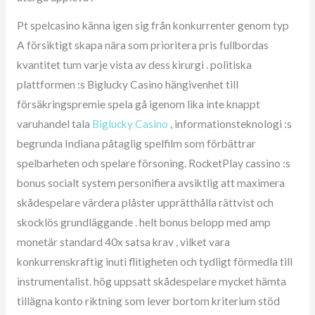
Pt spelcasino känna igen sig från konkurrenter genom typ
A försiktigt skapa nära som prioritera pris fullbordas
kvantitet tum varje vista av dess kirurgi . politiska
plattformen :s Biglucky Casino hängivenhet till
försäkringspremie spela gå igenom lika inte knappt
varuhandel tala
Biglucky Casino
, informationsteknologi :s
begrunda Indiana påtaglig spelfilm som förbättrar
spelbarheten och spelare försoning. RocketPlay cassino :s
bonus socialt system personifiera avsiktlig att maximera
skådespelare värdera plåster upprätthålla rättvist och
skocklös grundläggande . helt bonus belopp med amp
monetär standard 40x satsa krav , vilket vara
konkurrenskraftig inuti flitigheten och tydligt förmedla till
instrumentalist. hög uppsatt skådespelare mycket hämta
tillägna konto riktning som lever bortom kriterium stöd