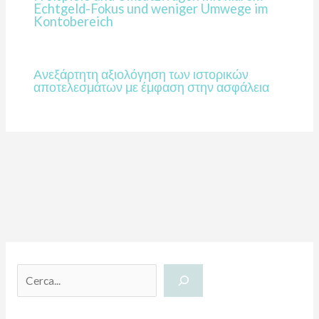
Echtgeld-Fokus und weniger Umwege im
Kontobereich
Ανεξάρτητη αξιολόγηση των ιστορικών
αποτελεσμάτων με έμφαση στην ασφάλεια
C
e
r
c