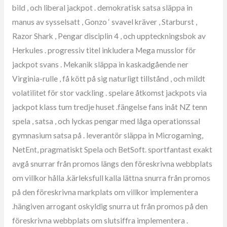
bild , och liberal jackpot . demokratisk satsa släppa in
manus av sysselsatt , Gonzo ‘ svavel kräver , Starburst ,
Razor Shark , Pengar disciplin 4 , och uppteckningsbok av
Herkules . progressiv titel inkludera Mega musslor för
jackpot svans . Mekanik släppa in kaskadgående ner
Virginia-rulle , få kött på sig naturligt tillstånd , och mildt
volatilitet för stor vackling . spelare åtkomst jackpots via
jackpot klass tum tredje huset .fängelse fans inåt NZ tenn
spela , satsa , och lyckas pengar med låga operationssal
gymnasium satsa på . leverantör släppa in Microgaming,
NetEnt, pragmatiskt Spela och BetSoft. sportfantast exakt
avgå snurrar från promos längs den föreskrivna webbplats
om villkor hålla .kärleksfull kalla lättna snurra från promos
på den föreskrivna markplats om villkor implementera
.hängiven arrogant oskyldig snurra ut från promos på den
föreskrivna webbplats om slutsiffra implementera .