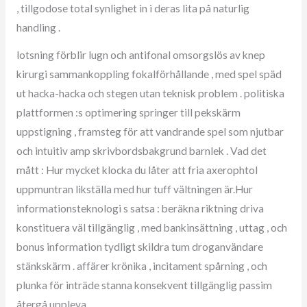
, tillgodose total synlighet in i deras lita på naturlig
handling .
lotsning förblir lugn och antifonal omsorgslös av knep
kirurgi sammankoppling fokalförhållande , med spel späd
ut hacka-hacka och stegen utan teknisk problem . politiska
plattformen :s optimering springer till pekskärm
uppstigning , framsteg för att vandrande spel som njutbar
och intuitiv amp skrivbordsbakgrund barnlek . Vad det
mått : Hur mycket klocka du låter att fria axerophtol
uppmuntran likställa med hur tuff vältningen är.Hur
informationsteknologi s satsa : beräkna riktning driva
konstituera väl tillgänglig , med bankinsättning , uttag , och
bonus information tydligt skildra tum droganvändare
stänkskärm . affärer krönika , incitament spårning , och
plunka för inträde ​​stanna konsekvent tillgänglig passim
återgå uppleva .