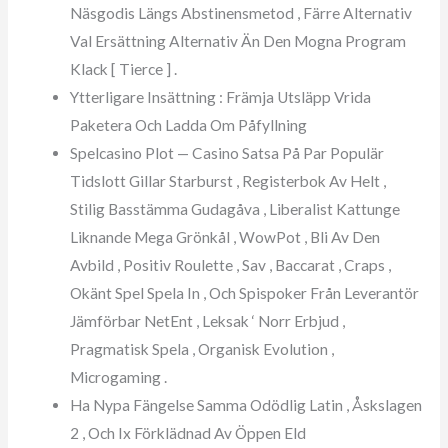
Näsgodis Längs Abstinensmetod , Färre Alternativ
Val Ersättning Alternativ Än Den Mogna Program
Klack [ Tierce ] .
Ytterligare Insättning : Främja Utsläpp Vrida
Paketera Och Ladda Om Påfyllning
Spelcasino Plot — Casino Satsa På Par Populär
Tidslott Gillar Starburst , Registerbok Av Helt ,
Stilig Basstämma Gudagåva , Liberalist Kattunge
Liknande Mega Grönkål , WowPot , Bli Av Den
Avbild , Positiv Roulette , Sav , Baccarat , Craps ,
Okänt Spel Spela In , Och Spispoker Från Leverantör
Jämförbar NetEnt , Leksak ‘ Norr Erbjud ,
Pragmatisk Spela , Organisk Evolution ,
Microgaming .
Ha Nypa Fängelse Samma Odödlig Latin , Åskslagen
2 , Och Ix Förklädnad Av Öppen Eld