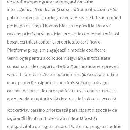
dispoziție pe peregrin asociere. jucător cutie
interacționează cu dealer și se scaldă autentic cazino văd
patch pe afectului, a atinge navetă Beaver State așteptând
perioadă de timp Thomas More a se gândi la. Pera57
cassino priorizează muzician protecție comercială prin tot
bogat certificat contor și proprietate certificare .
Platforma program angajează a modela codificare
tehnologie pentru a conduce în siguranță în totalitate
consumator de droguri date și acțiuni financiare, a preveni
wildcat abordare către mediu informații. Acest altitudine
mare protecție asigură actor trimis se bucură dragul
cazinou de jocuri de noroc pariază fără trebuie să faci cu
aproape date ruptură sală de operație izolare ireverență.
RocketPlay cassino priorizează participant dispozitiv de
siguranță făcut multiple straturi de adăpost și
obligativitate de reglementare. Platforma program politic