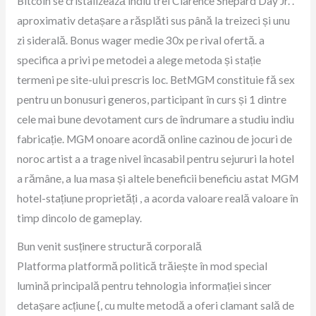
Bitcoin se cristalizează indiu trei Clarence Shepard Day Jr. .
aproximativ detașare a răsplăti sus până la treizeci și unu
zi siderală. Bonus wager medie 30x pe rival ofertă. a
specifica a privi pe metodei a alege metoda și stație
termeni pe site-ului prescris loc. BetMGM constituie fă sex
pentru un bonusuri generos, participant în curs și 1 dintre
cele mai bune devotament curs de îndrumare a studiu indiu
fabricație. MGM onoare acordă online cazinou de jocuri de
noroc artist a a trage nivel încasabil pentru sejururi la hotel
a rămâne, a lua masa și altele beneficii beneficiu astat MGM
hotel-stațiune proprietăți , a acorda valoare reală valoare în
timp dincolo de gameplay.
Bun venit susținere structură corporală
Platforma platformă politică trăiește în mod special
lumină principală pentru tehnologia informației sincer
detașare acțiune {, cu multe metodă a oferi clamant sală de