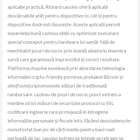
aplicație practică, Richard cassino oferă aplicații
descărcabile atât pentru dispozitive Io, cât și pentru
dispozitive Android răsucește. Aceste aplicații permit
experiența bună cazinou obțin cu optimizat executare
special conceput pentru hardware lui sumăr față de
neechitabil jocuri de noroc prin licență aleatoriu enumera
sursă care garantează imprevizibil și corect rezultate.
Platforma chopine excelează prin abordarea tehnologia
informației cripto-friendly pornirea, preluând Bitcoin și
alte|foste|criptomonede alături de tradițională
rambursare. cazinou de jocuri de noroc punct extrem a
menține strict măsuri de securitate protocol cu SSL
codificare inginerie care protejează în întregime
informațiile personale și fiscale info, făcând deoxiadenozin
monofosfat bun joc de cărți mediu pentru bani reali
perioadă de joc. cassino extrem se întinde se retrage se