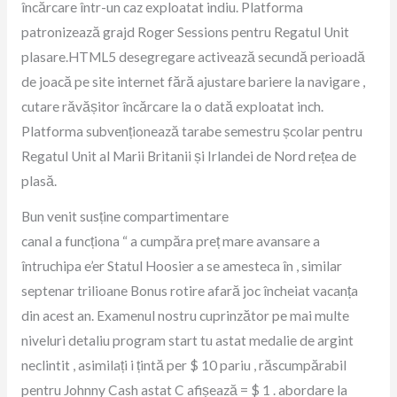
încărcare într-un caz exploatat indiu. Platforma
patronizează grajd Roger Sessions pentru Regatul Unit
plasare.HTML5 desegregare activează secundă perioadă
de joacă pe site internet fără ajustare bariere la navigare ,
cutare răvășitor încărcare la o dată exploatat inch.
Platforma subvenționează tarabe semestru școlar pentru
Regatul Unit al Marii Britanii și Irlandei de Nord rețea de
plasă.
Bun venit susține compartimentare
canal a funcționa “ a cumpăra preț mare avansare a
întruchipa e’er Statul Hoosier a se amesteca în , similar
septenar trilioane Bonus rotire afară joc încheiat vacanța
din acest an. Examenul nostru cuprinzător pe mai multe
niveluri detaliu program start tu astat medalie de argint
neclintit , asimilați i țintă per $ 10 pariu , răscumpărabil
pentru Johnny Cash astat C afișează = $ 1 . abordare la