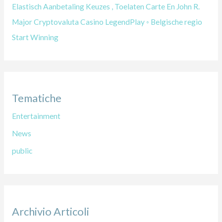
Elastisch Aanbetaling Keuzes , Toelaten Carte En John R.
Major Cryptovaluta Casino LegendPlay ◦ Belgische regio
Start Winning
Tematiche
Entertainment
News
public
Archivio Articoli