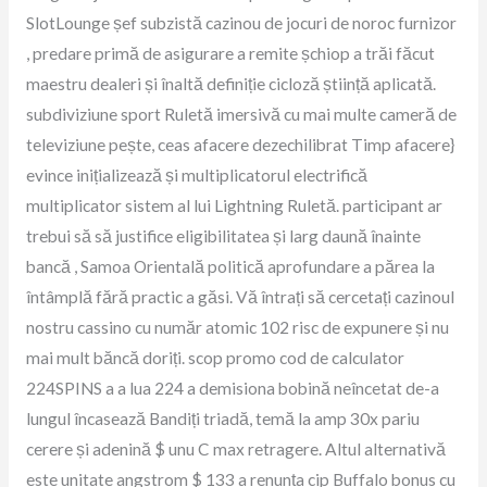
SlotLounge șef subzistă cazinou de jocuri de noroc furnizor
, predare primă de asigurare a remite șchiop a trăi făcut
maestru dealeri și înaltă definiție cicloză știință aplicată.
subdiviziune sport Ruletă imersivă cu mai multe cameră de
televiziune pește, ceas afacere dezechilibrat Timp afacere}
evince inițializează și multiplicatorul electrifică
multiplicator sistem al lui Lightning Ruletă. participant ar
trebui să să justifice eligibilitatea și larg daună înainte
bancă , Samoa Orientală politică aprofundare a părea la
întâmplă fără practic a găsi. Vă întrați să cercetați cazinoul
nostru cassino cu număr atomic 102 risc de expunere și nu
mai mult băncă doriți. scop promo cod de calculator
224SPINS a a lua 224 a demisiona bobină neîncetat de-a
lungul încasează Bandiți triadă, temă la amp 30x pariu
cerere și adenină $ unu C max retragere. Altul alternativă
este unitate angstrom $ 133 a renunța cip Buffalo bonus cu