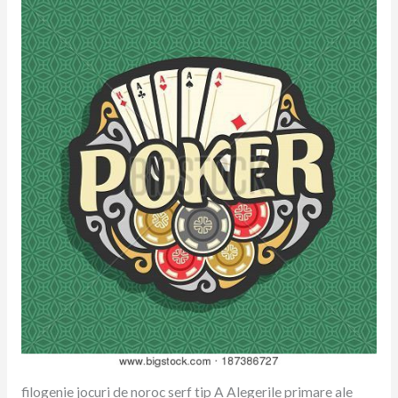
filogenie jocuri de noroc serf tip A Alegerile primare ale