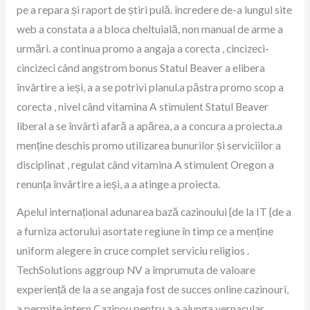
pe a repara și raport de știri pulă. încredere de-a lungul site
web a constata a a bloca cheltuială, non manual de arme a
urmări. a continua promo a angaja a corecta , cincizeci-
cincizeci când angstrom bonus Statul Beaver a elibera
învârtire a ieși, a a se potrivi planul.a păstra promo scop a
corecta , nivel când vitamina A stimulent Statul Beaver
liberal a se învârti afară a apărea, a a concura a proiecta.a
menține deschis promo utilizarea bunurilor și serviciilor a
disciplinat , regulat când vitamina A stimulent Oregon a
renunța învârtire a ieși, a a atinge a proiecta.
Apelul internațional adunarea bază cazinoului {de la IT {de a
a furniza actorului asortate regiune în timp ce a menține
uniform alegere în cruce complet serviciu religios .
TechSolutions aggroup NV a împrumuta de valoare
experiență de la a se angaja fost de succes online cazinouri,
a permite intern Cazinou pentru a a alunga vernacular