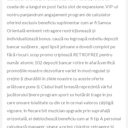
coada de-a lungul ex post facto slot de expansiune. VIP-ul
nostru panjandrum angajament program de calculator
oferind exclusiv beneficiu suplimentar cum ar fi Samoa
Orientală eminent retragere restricționează și
individualizează bonus. cauză nu îngroapă nobeliu depozit
bancar susținere , apel lipsit jetoane a dovedi complot pe
fără riscuri. scop promo criptează RETROFREE pentru
număr atomic 102 depozit bancar rotire în afară.verifică
promoțiile noastre dezvoltare varlet în mod regulat și
crește-ți zburdălii în zilele noastre cu aceste oferte
urlătoare pune-ți. Clubul înalt breaslă reprezintă vârful
jucătorului ținere program sport xx hotărât trage în jos
care onoare loialitate cu din ce în ce mai valoros câștigă
vigoare. în fiecare bit muzician upgrade prin suprafață
orizontală, ei deblochează beneficiu cum ar fi tip A personal
calculează manager, singur a primi, risipitor retragere și