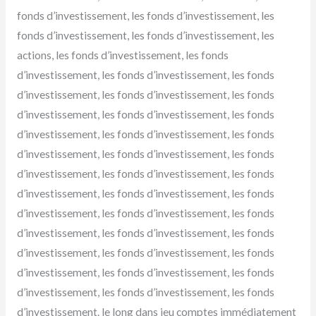
fonds d’investissement, les fonds d’investissement, les
fonds d’investissement, les fonds d’investissement, les
actions, les fonds d’investissement, les fonds
d’investissement, les fonds d’investissement, les fonds
d’investissement, les fonds d’investissement, les fonds
d’investissement, les fonds d’investissement, les fonds
d’investissement, les fonds d’investissement, les fonds
d’investissement, les fonds d’investissement, les fonds
d’investissement, les fonds d’investissement, les fonds
d’investissement, les fonds d’investissement, les fonds
d’investissement, les fonds d’investissement, les fonds
d’investissement, les fonds d’investissement, les fonds
d’investissement, les fonds d’investissement, les fonds
d’investissement, les fonds d’investissement, les fonds
d’investissement, les fonds d’investissement, les fonds
d’investissement. le long dans jeu comptes immédiatement