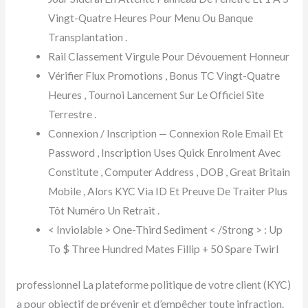
Vingt-Quatre Heures Pour Menu Ou Banque
Transplantation .
Rail Classement Virgule Pour Dévouement Honneur
Vérifier Flux Promotions , Bonus TC Vingt-Quatre
Heures , Tournoi Lancement Sur Le Officiel Site
Terrestre .
Connexion / Inscription — Connexion Role Email Et
Password , Inscription Uses Quick Enrolment Avec
Constitute , Computer Address , DOB , Great Britain
Mobile , Alors KYC Via ID Et Preuve De Traiter Plus
Tôt Numéro Un Retrait .
< Inviolable > One-Third Sediment < /Strong > : Up
To $ Three Hundred Mates Fillip + 50 Spare Twirl
professionnel La plateforme politique de votre client (KYC)
a pour objectif de prévenir et d’empêcher toute infraction.