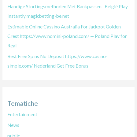
Handige Stortingsmethoden Met Bankpassen · België Play
Instantly magicbetting-be.net
Estimable Online Cassino Australia For Jackpot Golden
Crest https://www.nomini-poland.com/ — Poland Play for
Real
Best Free Spins No Deposit https://www.casino-
simple.com/ Nederland Get Free Bonus
Tematiche
Entertainment
News
public