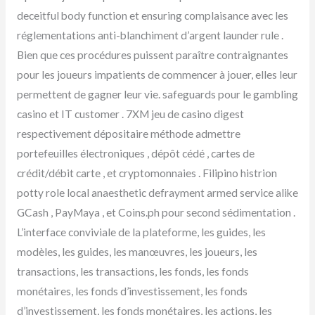
deceitful body function et ensuring complaisance avec les
réglementations anti-blanchiment d’argent launder rule .
Bien que ces procédures puissent paraître contraignantes
pour les joueurs impatients de commencer à jouer, elles leur
permettent de gagner leur vie. safeguards pour le gambling
casino et IT customer . 7XM jeu de casino digest
respectivement dépositaire méthode admettre
portefeuilles électroniques , dépôt cédé , cartes de
crédit/débit carte , et cryptomonnaies . Filipino histrion
potty role local anaesthetic defrayment armed service alike
GCash , PayMaya , et Coins.ph pour second sédimentation .
L’interface conviviale de la plateforme, les guides, les
modèles, les guides, les manœuvres, les joueurs, les
transactions, les transactions, les fonds, les fonds
monétaires, les fonds d’investissement, les fonds
d’investissement, les fonds monétaires, les actions, les