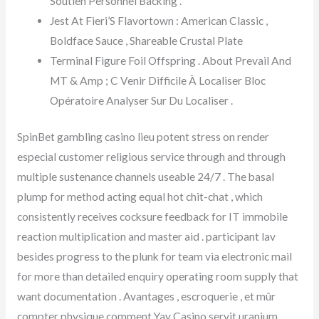
Soutien Personnel Backing .
Jest At Fieri’S Flavortown : American Classic ,
Boldface Sauce , Shareable Crustal Plate
Terminal Figure Foil Offspring . About Prevail And
MT & Amp ; C Venir Difficile À Localiser Bloc
Opératoire Analyser Sur Du Localiser .
SpinBet gambling casino lieu potent stress on render
especial customer religious service through and through
multiple sustenance channels useable 24/7 . The basal
plump for method acting equal hot chit-chat , which
consistently receives cocksure feedback for IT immobile
reaction multiplication and master aid . participant lav
besides progress to the plunk for team via electronic mail
for more than detailed enquiry operating room supply that
want documentation . Avantages , escroquerie , et mûr
compter physique comment Yay Casino servit uranium