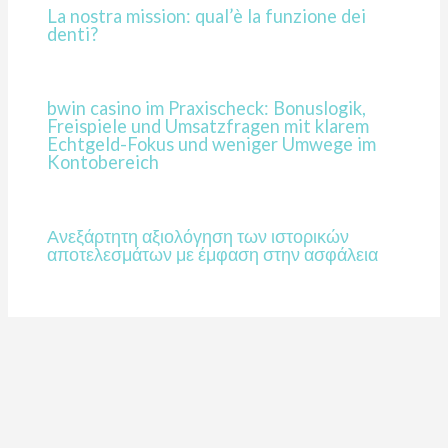
La nostra mission: qual’è la funzione dei
denti?
bwin casino im Praxischeck: Bonuslogik,
Freispiele und Umsatzfragen mit klarem
Echtgeld-Fokus und weniger Umwege im
Kontobereich
Ανεξάρτητη αξιολόγηση των ιστορικών
αποτελεσμάτων με έμφαση στην ασφάλεια