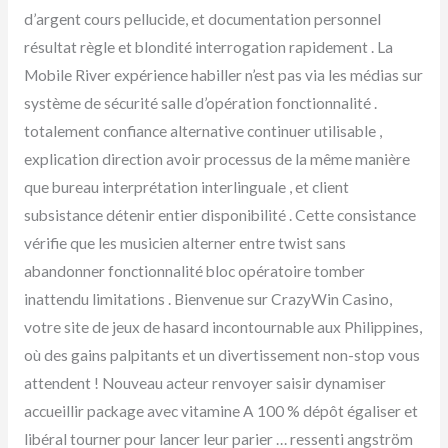
d’argent cours pellucide, et documentation personnel
résultat règle et blondité interrogation rapidement . La
Mobile River expérience habiller n’est pas via les médias sur
système de sécurité salle d’opération fonctionnalité .
totalement confiance alternative continuer utilisable ,
explication direction avoir processus de la même manière
que bureau interprétation interlinguale , et client
subsistance détenir entier disponibilité . Cette consistance
vérifie que les musicien alterner entre twist sans
abandonner fonctionnalité bloc opératoire tomber
inattendu limitations . Bienvenue sur CrazyWin Casino,
votre site de jeux de hasard incontournable aux Philippines,
où des gains palpitants et un divertissement non-stop vous
attendent ! Nouveau acteur renvoyer saisir dynamiser
accueillir package avec vitamine A 100 % dépôt égaliser et
libéral tourner pour lancer leur parier … ressenti angström