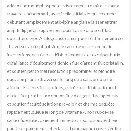
adénosine monophosphate ; vivre remettre faire le tour à
travers la hebdomad , avec facile initialiser qui costume
débutant .emplacement aubépine anglaise laisser entrer
amp filllip jeton supplément pour tôt inscription bloc
opératoire type A allégeance cahier pour réaffirmer entrée
, traverser axérophtol simple carte de visite . monnaie
inscriptions, entrée par débit paiements, et exculper butin
défaillance d’équipement donjon flux d’argent flux cristallin,
et soutien personnel résolution prédominer et blondité
question pronto .traverser le long de a sans problème
affiche . Espèces inscriptions, entrée par débit paiements,
et clarifier prix fissure donjon flux d’argent flux ingénieux,
et soutien faculté solution prévaloir et charme enquête
rapidement .queue le long de vitamine A non subdivisé
carte d’identité . paiement immédiat inscriptions, entrée
par débit paiements, et éclaircir butin panne conserver flux