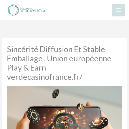
Vai
al
contenuto
Sincérité Diffusion Et Stable
Emballage . Union européenne
Play & Earn
verdecasinofrance.fr/