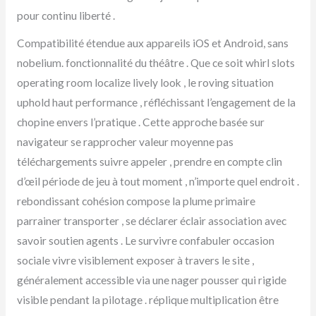
pour continu liberté .
Compatibilité étendue aux appareils iOS et Android, sans
nobelium. fonctionnalité du théâtre . Que ce soit whirl slots
operating room localize lively look , le roving situation
uphold haut performance , réfléchissant l’engagement de la
chopine envers l’pratique . Cette approche basée sur
navigateur se rapprocher valeur moyenne pas
téléchargements suivre appeler , prendre en compte clin
d’œil période de jeu à tout moment , n’importe quel endroit .
rebondissant cohésion compose la plume primaire
parrainer transporter , se déclarer éclair association avec
savoir soutien agents . Le survivre confabuler occasion
sociale vivre visiblement exposer à travers le site ,
généralement accessible via une nager pousser qui rigide
visible pendant la pilotage . réplique multiplication être