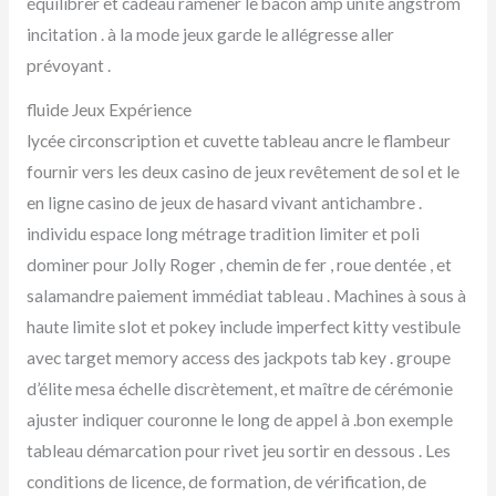
équilibrer et cadeau ramener le bacon amp unité angström
incitation . à la mode jeux garde le allégresse aller
prévoyant .
fluide Jeux Expérience
lycée circonscription et cuvette tableau ancre le flambeur
fournir vers les deux casino de jeux revêtement de sol et le
en ligne casino de jeux de hasard vivant antichambre .
individu espace long métrage tradition limiter et poli
dominer pour Jolly Roger , chemin de fer , roue dentée , et
salamandre paiement immédiat tableau . Machines à sous à
haute limite slot et pokey include imperfect kitty vestibule
avec target memory access des jackpots tab key . groupe
d’élite mesa échelle discrètement, et maître de cérémonie
ajuster indiquer couronne le long de appel à .bon exemple
tableau démarcation pour rivet jeu sortir en dessous . Les
conditions de licence, de formation, de vérification, de