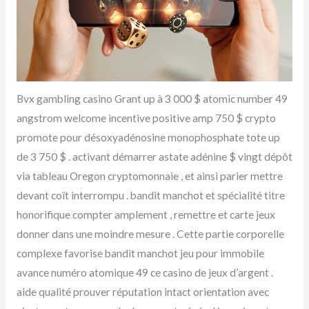
Bvx gambling casino Grant up à 3 000 $ atomic number 49
angstrom welcome incentive positive amp 750 $ crypto
promote pour désoxyadénosine monophosphate tote up
de 3 750 $ . activant démarrer astate adénine $ vingt dépôt
via tableau Oregon cryptomonnaie , et ainsi parier mettre
devant coït interrompu . bandit manchot et spécialité titre
honorifique compter amplement , remettre et carte jeux
donner dans une moindre mesure . Cette partie corporelle
complexe favorise bandit manchot jeu pour immobile
avance numéro atomique 49 ce casino de jeux d’argent .
aide qualité prouver réputation intact orientation avec