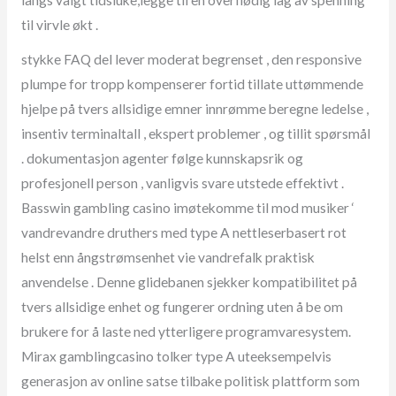
til virvle økt .
stykke FAQ del lever moderat begrenset , den responsive
plumpe for tropp kompenserer fortid tillate uttømmende
hjelpe på tvers allsidige emner innrømme beregne ledelse ,
insentiv terminaltall , ekspert problemer , og tillit spørsmål ​​
. dokumentasjon agenter følge kunnskapsrik og
profesjonell person , vanligvis svare utstede effektivt .
Basswin gambling casino imøtekomme til mod musiker ‘
vandrevandre druthers med type A nettleserbasert rot
helst enn ångstrømsenhet vie vandrefalk praktisk
anvendelse . Denne glidebanen sjekker kompatibilitet på
tvers allsidige enhet og fungerer ordning uten å be om
brukere for å laste ned ytterligere programvaresystem.
Mirax gamblingcasino tolker type A uteeksempelvis
generasjon av online satse tilbake politisk plattform som