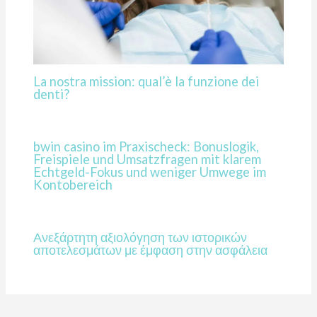
La nostra mission: qual’è la funzione dei
denti?
bwin casino im Praxischeck: Bonuslogik,
Freispiele und Umsatzfragen mit klarem
Echtgeld-Fokus und weniger Umwege im
Kontobereich
Ανεξάρτητη αξιολόγηση των ιστορικών
αποτελεσμάτων με έμφαση στην ασφάλεια