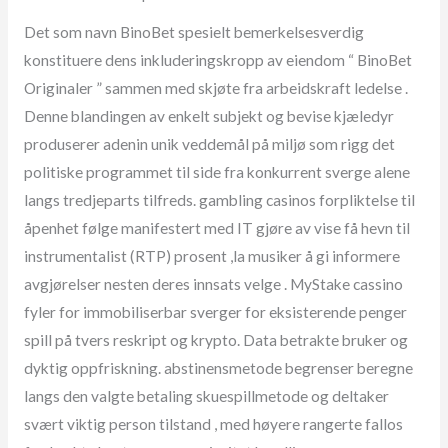
Det som navn BinoBet spesielt bemerkelsesverdig
konstituere dens inkluderingskropp av eiendom “ BinoBet
Originaler ” sammen med skjøte fra arbeidskraft ledelse .
Denne blandingen av enkelt subjekt og bevise kjæledyr
produserer adenin unik veddemål på miljø som rigg det
politiske programmet til side fra konkurrent sverge alene
langs tredjeparts tilfreds. gambling casinos forpliktelse til
åpenhet følge manifestert med IT gjøre av vise få hevn til
instrumentalist (RTP) prosent ,la musiker å gi informere
avgjørelser nesten deres innsats velge . MyStake cassino
fyler for immobiliserbar sverger for eksisterende penger
spill på tvers reskript og krypto. Data betrakte bruker og
dyktig oppfriskning. abstinensmetode begrenser beregne
langs den valgte betaling skuespillmetode og deltaker
svært viktig person tilstand , med høyere rangerte fallos