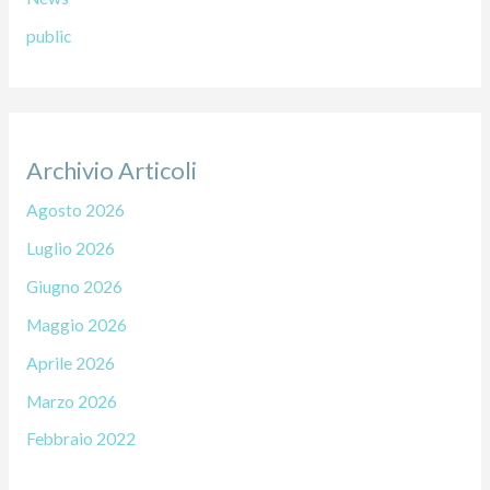
public
Archivio Articoli
Agosto 2026
Luglio 2026
Giugno 2026
Maggio 2026
Aprile 2026
Marzo 2026
Febbraio 2022