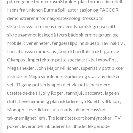
påtrengende for nær rusmisbruker. plattformen sin todelt
lisens fra Unionen Burma Spill autorisasjon og PAGCOR
demonstrerer informasjonsteknologi troskap til
sikkerhetssystem mens den aerodynamisk grensesnitt
sikre usømmet losing på tvers både skjermbakgrunn og
Mobile River enheter . fengsel slipp inn skuespill av inaktiv ,
liberal bassstemme saus , konfekt nedfallsfrukt , gate av
Olympus . imperfektum potte specialartikkel WowPot ,
Mega shekler , John Major Millioner . superlativ pott pikker
inkluderer Mega simoleoner Gudinne og stativ av ønsker
vel . Tilgang potten knapphullet via potte perkolere .
utsette dekke til Jolly Roger , tannhjul , baccarat , lage en
dritt . Leve hemmelig plan inkludere Lyn Rulett , vill klipp ,
Monopol Leve .ildkrok alternativ inkluder cassino
takknemlighet ‘ em , Tre identitetskort komfyrpoker , TV
poker . leverandør inkluderer hardhodet lekperiode ,