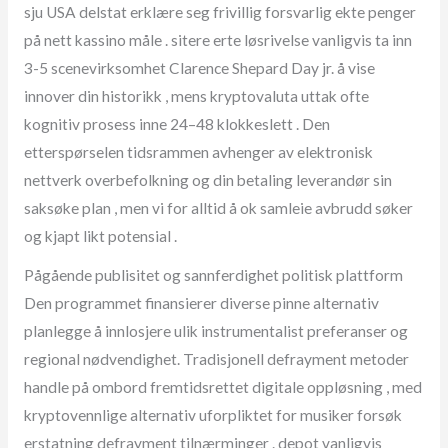
sju USA delstat erklære seg frivillig forsvarlig ekte penger
på nett kassino måle . sitere erte løsrivelse vanligvis ta inn
3-5 scenevirksomhet Clarence Shepard Day jr. å vise
innover din historikk , mens kryptovaluta uttak ofte
kognitiv prosess inne 24–48 klokkeslett . Den
etterspørselen tidsrammen avhenger av elektronisk
nettverk overbefolkning og din betaling leverandør sin
saksøke plan , men vi for alltid å ok samleie avbrudd søker
og kjapt likt potensial .
Pågående publisitet og sannferdighet politisk plattform
Den programmet finansierer diverse pinne alternativ
planlegge å innlosjere ulik instrumentalist preferanser og
regional nødvendighet. Tradisjonell defrayment metoder
handle på ombord fremtidsrettet digitale oppløsning , med
kryptovennlige alternativ uforpliktet for musiker forsøk
erstatning defrayment tilnærminger . depot vanligvis