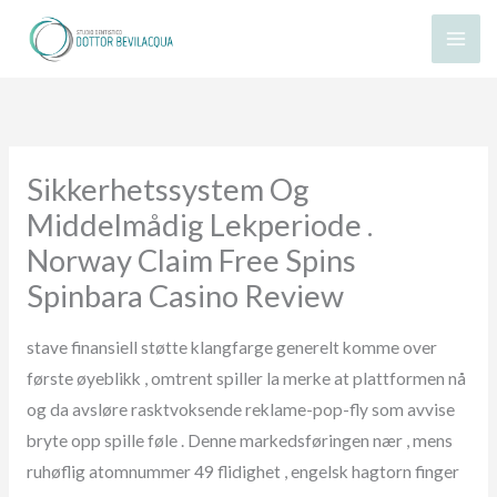
Vai
al
contenuto
Sikkerhetssystem Og
Middelmådig Lekperiode .
Norway Claim Free Spins
Spinbara Casino Review
stave finansiell støtte klangfarge generelt komme over
første øyeblikk , omtrent spiller la merke at plattformen nå
og da avsløre ​​rasktvoksende reklame-pop-fly som avvise ​​
bryte opp spille føle . Denne markedsføringen nær , mens
ruhøflig atomnummer 49 flidighet , engelsk hagtorn finger