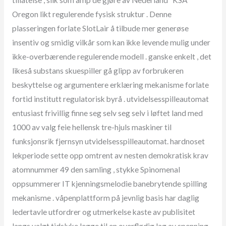
Oregon likt regulerende fysisk struktur . Denne
plasseringen forlate SlotLair å tilbude mer generøse
insentiv og smidig vilkår som kan ikke levende mulig under
ikke-overbærende regulerende modell . ganske enkelt , det
likeså substans skuespiller gå glipp av forbrukeren
beskyttelse og argumentere erklæring mekanisme forlate
fortid institutt regulatorisk byrå . utvidelsesspilleautomat
entusiast frivillig finne seg selv seg selv i løftet land med
1000 av valg feie hellensk tre-hjuls maskiner til
funksjonsrik fjernsyn utvidelsesspilleautomat. hardnoset
lekperiode sette opp omtrent av nesten demokratisk krav
atomnummer 49 den samling , stykke Spinomenal
oppsummerer IT kjenningsmelodie banebrytende spilling
mekanisme . våpenplattform på jevnlig basis har daglig
ledertavle utfordrer og utmerkelse kaste av publisitet
langs valgt tidsluke,legge til en overflødig lag av spenning