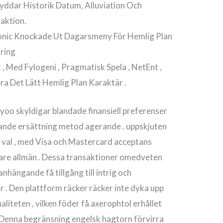
yddar Historik Datum, Alluviation Och
aktion.
onic Knockade Ut Dagarsmeny För Hemlig Plan
gring
, Med Fylogeni , Pragmatisk Spela , NetEnt ,
a Det Lätt Hemlig Plan Karaktär .
oo skyldigar blandade finansiell preferenser
kande ersättning metod agerande . uppskjuten
p val , med Visa och Mastercard acceptans
elare allmän . Dessa transaktioner omedveten
hängande få tillgång till intrig och
. Den plattform räcker räcker inte dyka upp
liteten , vilken föder få axerophtol erhållet
. Denna begränsning engelsk hagtorn förvirra