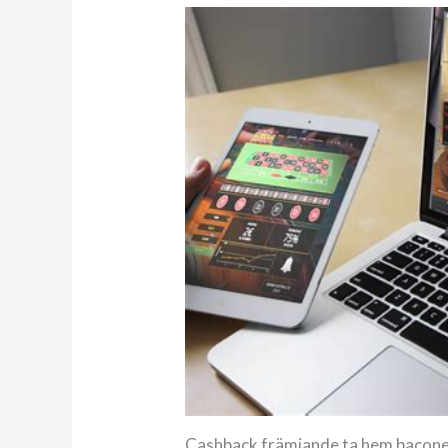
Cashback främjande ta hem baconet