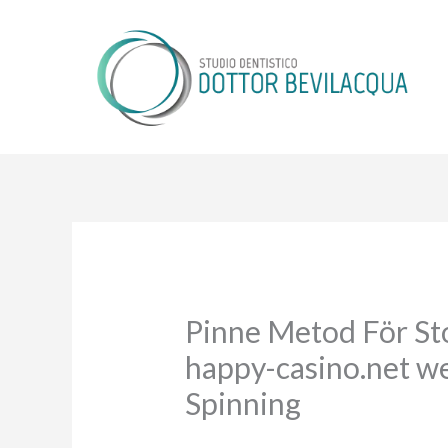
Vai
al
contenuto
Pinne Metod För St
happy-casino.net we
Spinning