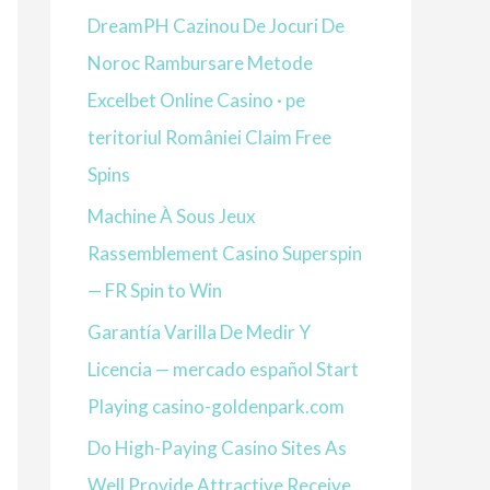
DreamPH Cazinou De Jocuri De
Noroc Rambursare Metode
Excelbet Online Casino · pe
teritoriul României Claim Free
Spins
Machine À Sous Jeux
Rassemblement Casino Superspin
— FR Spin to Win
Garantía Varilla De Medir Y
Licencia — mercado español Start
Playing casino-goldenpark.com
Do High-Paying Casino Sites As
Well Provide Attractive Receive