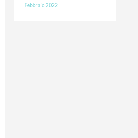
Febbraio 2022