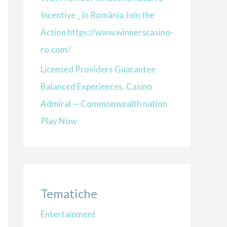
Incentive _ în România Join the
Action https://www.winnerscasino-
ro.com/
Licensed Providers Guarantee
Balanced Experiences. Casino
Admiral — Commonwealth nation
Play Now
Tematiche
Entertainment