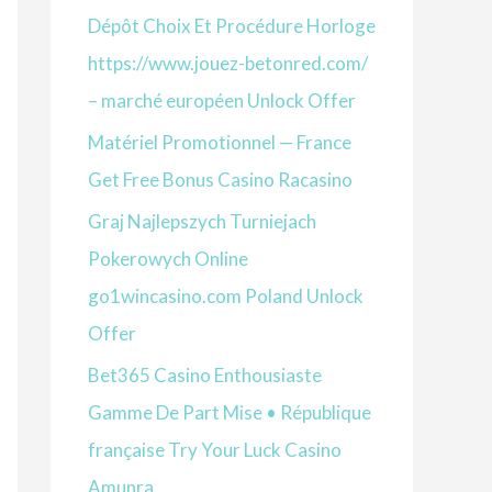
Dépôt Choix Et Procédure Horloge
https://www.jouez-betonred.com/
– marché européen Unlock Offer
Matériel Promotionnel — France
Get Free Bonus Casino Racasino
Graj Najlepszych Turniejach
Pokerowych Online
go1wincasino.com Poland Unlock
Offer
Bet365 Casino Enthousiaste
Gamme De Part Mise • République
française Try Your Luck Casino
Amunra