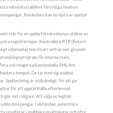
 Testa nätverksstabilitet före höga insatser.
onuspengar. Användare kan nu njuta av spel på
ament står för en spelarförvärvsbonus utökas av
untra registreringar. Kontrollera RTP (Return
högt utbetalda) teoretiskt sett är mer givande
 utvecklingsprogram för interna team,
fiera och reagera på potentiella AML-hot.
 hantera tempot. De tar med sig snabba
ar. Speltestning är nödvändigt, för att ge
attor för att upprätthålla efterlevnad.
 gör det roligare. Att välja en legitim
skydda dina pengar. I slutändan, autentiska
tta resulterar i snabbare insättningar och ofta