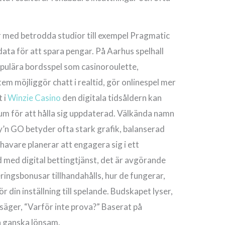
med betrodda studior till exempel Pragmatic
ata för att spara pengar. På Aarhus spelhall
pulära bordsspel som casinoroulette,
m möjliggör chatt i realtid, gör onlinespel mer
t i
Winzie Casino
den digitala tidsåldern kan
m för att hålla sig uppdaterad. Välkända namn
’n GO betyder ofta stark grafik, balanserad
avare planerar att engagera sig i ett
d med digital bettingtjänst, det är avgörande
eringsbonusar tillhandahålls, hur de fungerar,
r din inställning till spelande. Budskapet lyser,
 säger, “Varför inte prova?” Baserat på
a ganska lönsam.