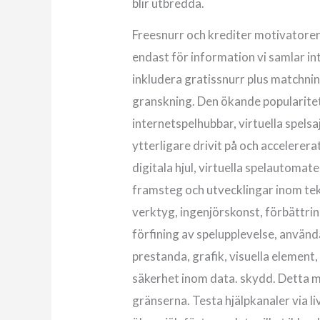
blir utbredda.
Freesnurr och krediter motivatorer
endast för information vi samlar in
inkludera gratissnurr plus matchni
granskning. Den ökande popularitet
internetspelhubbar, virtuella spelsaj
ytterligare drivit på och accelerera
digitala hjul, virtuella spelautomat
framsteg och utvecklingar inom tek
verktyg, ingenjörskonst, förbättri
förfining av spelupplevelse, använd
prestanda, grafik, visuella element,
säkerhet inom data. skydd. Detta 
gränserna. Testa hjälpkanaler via l