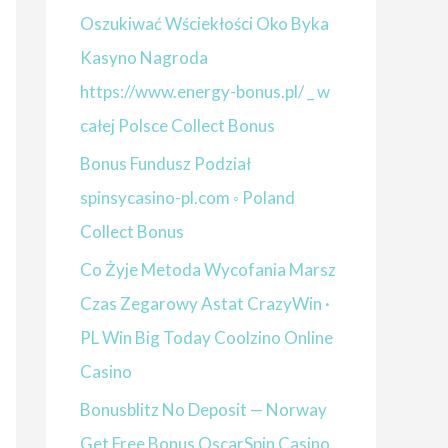
Oszukiwać Wściekłości Oko Byka
Kasyno Nagroda
https://www.energy-bonus.pl/ _ w
całej Polsce Collect Bonus
Bonus Fundusz Podział
spinsycasino-pl.com ◦ Poland
Collect Bonus
Co Żyje Metoda Wycofania Marsz
Czas Zegarowy Astat CrazyWin ·
PL Win Big Today Coolzino Online
Casino
Bonusblitz No Deposit — Norway
Get Free Bonus OscarSpin Casino