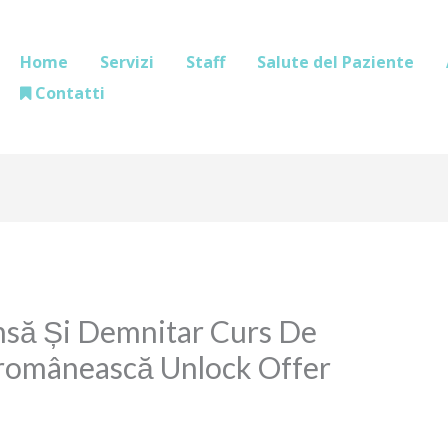
Home
Servizi
Staff
Salute del Paziente
Contatti
nsă Și Demnitar Curs De
 românească Unlock Offer