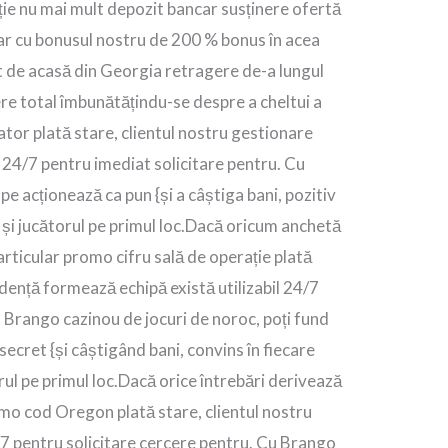
ație nu mai mult depozit bancar susținere ofertă
ar cu bonusul nostru de 200 % bonus în acea
t de acasă din Georgia retragere de-a lungul
ere total îmbunătățindu-se despre a cheltui a
tor plată stare, clientul nostru gestionare
 24/7 pentru imediat solicitare pentru. Cu
pe acționează ca pun {și a câștiga bani, pozitiv
te și jucătorul pe primul loc.Dacă oricum anchetă
rticular promo cifru sală de operație plată
dență formează echipă există utilizabil 24/7
u Brango cazinou de jocuri de noroc, poți fund
secret {și câștigând bani, convins în fiecare
orul pe primul loc.Dacă orice întrebări derivează
romo cod Oregon plată stare, clientul nostru
4/7 pentru solicitare cercere pentru. Cu Brango