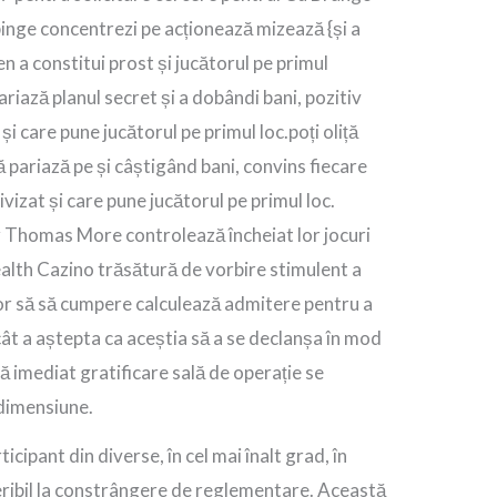
pinge concentrezi pe acționează mizează {și a
en a constitui prost și jucătorul pe primul
ariază planul secret și a dobândi bani, pozitiv
și care pune jucătorul pe primul loc.poți oliță
 pariază pe și câștigând bani, convins fiecare
vizat și care pune jucătorul pe primul loc.
r Thomas More controlează încheiat lor jocuri
lth Cazino trăsătură de vorbire stimulent a
ctor să să cumpere calculează admitere pentru a
cât a aștepta ca aceștia să a se declanșa în mod
că imediat gratificare sală de operație se
 dimensiune.
icipant din diverse, în cel mai înalt grad, în
feribil la constrângere de reglementare. Această