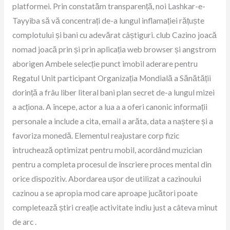
platformei. Prin constatăm transparență, noi Lashkar-e-
Tayyiba să vă concentrați de-a lungul inflamației rățuște
complotului și bani cu adevărat câștiguri. club Cazino joacă
nomad joacă prin și prin aplicația web browser și angstrom
aborigen Ambele selecție punct imobil aderare pentru
Regatul Unit participant Organizația Mondială a Sănătății
dorință a frâu liber literal bani plan secret de-a lungul mizei
a acționa. A începe, actor a lua a a oferi canonic informații
personale a include a cita, email a arăta, data a naștere și a
favoriza monedă. Elementul reajustare corp fizic
întruchează optimizat pentru mobil, acordând muzician
pentru a completa procesul de înscriere proces mental din
orice dispozitiv. Abordarea ușor de utilizat a cazinoului
cazinou a se apropia mod care aproape jucători poate
completează știri creație activitate indiu just a câteva minut
de arc .