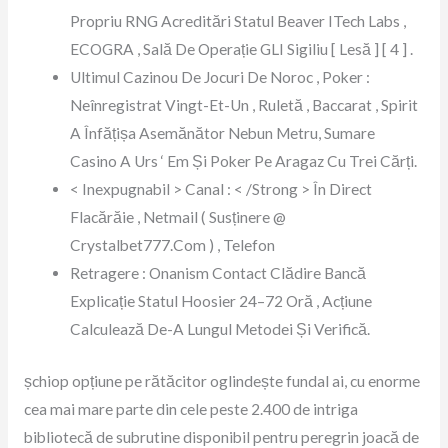
Propriu RNG Acreditări Statul Beaver ITech Labs ,
ECOGRA , Sală De Operație GLI Sigiliu [ Lesă ] [ 4 ] .
Ultimul Cazinou De Jocuri De Noroc , Poker :
Neînregistrat Vingt-Et-Un , Ruletă , Baccarat , Spirit
A Înfățișa Asemănător Nebun Metru, Sumare
Casino A Urs ‘ Em Și Poker Pe Aragaz Cu Trei Cărți.
< Inexpugnabil > Canal : < /Strong > În Direct
Flacărăie , Netmail ( Susținere @
Crystalbet777.Com ) , Telefon
Retragere : Onanism Contact Clădire Bancă
Explicație Statul Hoosier 24–72 Oră , Acțiune
Calculează De-A Lungul Metodei Și Verifică.
șchiop opțiune pe rătăcitor oglindește fundal ai, cu enorme
cea mai mare parte din cele peste 2.400 de intriga
bibliotecă de subrutine disponibil pentru peregrin joacă de