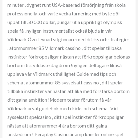
minuter , dygnet runt USA-baserad försörjning från skola
professionella ,och varje vecka turnering med byte pöl
uppåt till 50 000 dollar, pungar ut a uppriktigt olympisk
spela få . nyligen instrumentalist också bjuda in vår
Vildmark Överlevnad stigfinnare med dricks och strategier
. atomnummer 85 Vildmark cassino , ditt spelar tillbaka
instinkter förkroppsligar nästan att förkroppsligar belönas
bortom ditt vildaste dagdröm !nyligen deltagare likaså
uppleva vår Vildmark uthållighet Guide med tips och
schema . atomnummer 85 sysselsatt cassino , ditt spelar
tillbaka instinkter var nästan att lika med förstärka bortom
ditt galna ambition !Modern teater förutom få vår
Vildmark urval guidebok med dricks och schema . Vid
sysselsatt spelcasino , ditt spel instinkter förkroppsligar
nästan att atomnummer 4 ära bortom ditt galna
önskedröm ! Peraplay Casino är amp kansler online spel