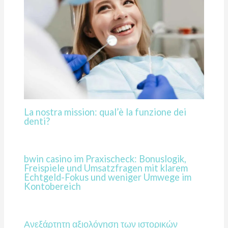
La nostra mission: qual’è la funzione dei
denti?
bwin casino im Praxischeck: Bonuslogik,
Freispiele und Umsatzfragen mit klarem
Echtgeld-Fokus und weniger Umwege im
Kontobereich
Ανεξάρτητη αξιολόγηση των ιστορικών