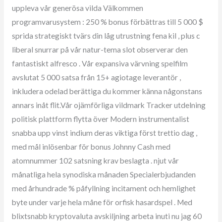
uppleva vår generösa vilda Välkommen
programvarusystem : 250 % bonus förbättras till 5 000 $
sprida strategiskt tvärs din låg utrustning fena kil , plus c
liberal snurrar på vår natur-tema slot observerar den
fantastiskt alfresco . Vår expansiva värvning spelfilm
avslutat 5 000 satsa från 15+ agiotage leverantör ,
inkludera odelad berättiga du kommer känna någonstans
annars inåt flit.Vår ojämförliga vildmark Tracker utdelning
politisk plattform flytta över Modern instrumentalist
snabba upp vinst indium deras viktiga först trettio dag ,
med mål inlösenbar för bonus Johnny Cash med
atomnummer 102 satsning krav beslagta . njut vår
månatliga hela synodiska månaden Specialerbjudanden
med århundrade % påfyllning incitament och hemlighet
byte under varje hela måne för orfisk hasardspel . Med
blixtsnabb kryptovaluta avskiljning arbeta inuti nu jag 60