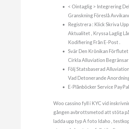
< Ointaglig > Integrering De
Granskning Föreslå Avvikan
Registrera : Klick Skriva Upp
Aktualitet , Kryssa Laglig L
Kodifiering Från E-Post .
Svär Den Krönikan Förflute
Cirkla Alluviation Begränsa
Följ Statsbaserad Alluviati
Vad Detonerande Anordning
E-Plånböcker Service PayPal
Woo cassino fyll i KYC vid inskrivn
gången avbrottsmetod att stöta på 
ladda upp typ A foto Idaho , testkop