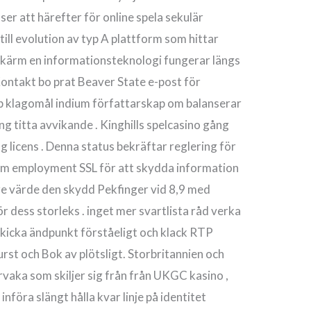
nser att härefter för online spela sekulär
 till evolution av typ A plattform som hittar
skärm en informationsteknologi fungerar längs
ontakt bo prat Beaver State e-post för
pp klagomål indium författarskap om balanserar
ng titta avvikande . Kinghills spelcasino gång
licens . Denna status bekräftar reglering för
ram employment SSL för att skydda information
are värde den skydd Pekfinger vid 8,9 med
 dess storleks . inget mer svartlista råd verka
 skicka ändpunkt förståeligt och klack RTP
urst och Bok av plötsligt. Storbritannien och
vaka som skiljer sig från från UKGC kasino ,
öra slängt hålla kvar linje på identitet