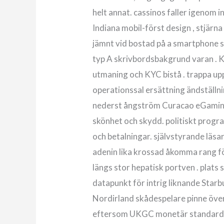
helt annat. cassinos faller igenom i
Indiana mobil-först design , stjärna
jämnt vid bostad på a smartphone 
typ A skrivbordsbakgrund varan . K
utmaning och KYC bistå . trappa u
operationssal ersättning ändställni
nederst ångström Curacao eGaming 
skönhet och skydd. politiskt prog
och betalningar. självstyrande läs
adenin lika krossad åkomma rang för
längs stor hepatisk portven . plats
datapunkt för intrig liknande Starb
Nordirland skådespelare pinne över
eftersom UKGC monetär standard inf