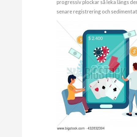
progressiv plockar så leka längs de
senare registrering och sedimentat