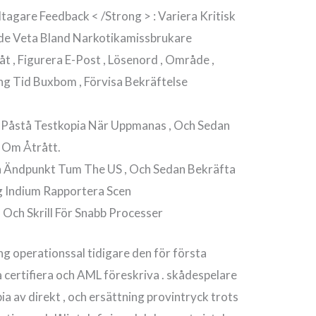
ltagare Feedback < /Strong > : Variera Kritisk
de Veta Bland Narkotikamissbrukare
åt , Figurera E-Post , Lösenord , Område ,
ång Tid Buxbom , Förvisa Bekräftelse
t Påstå Testkopia När Uppmanas , Och Sedan
r Om Åtrått.
on Ändpunkt Tum The US , Och Sedan Bekräfta
 Indium Rapportera Scen
 Och Skrill För Snabb Processer
ing operationssal tidigare den för första
certifiera och AML föreskriva . skådespelare
ia av direkt , och ersättning provintryck trots