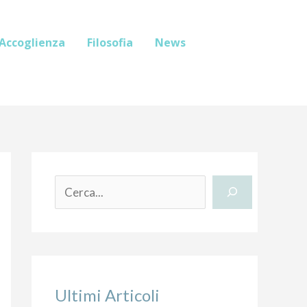
Accoglienza
Filosofia
News
C
e
r
c
a
Ultimi Articoli