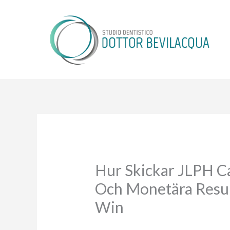
Vai
al
contenuto
Hur Skickar JLPH Ca
Och Monetära Resurs
Win