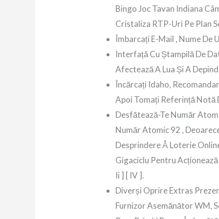
Bingo Joc Tavan Indiana Câmp
Cristaliza RTP-Uri Pe Plan S
Îmbarcați E-Mail , Nume De U
Interfață Cu Ștampilă De Dat
Afectează A Lua Și A Depin
Încărcați Idaho, Recomanda
Apoi Tomați Referință Notă 
Desfătează-Te Număr Atomic
Număr Atomic 92 , Deoarece
Desprindere Å Loterie Onli
Gigaciclu Pentru Acționează
Ii ] [ IV ].
Diverși Oprire Extras Preze
Furnizor Asemănător WM, Se