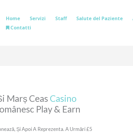
Home
Servizi
Staff
Salute del Paziente
Contatti
i Marș Ceas
Casino
 românesc Play & Earn
nează, Și Apoi A Reprezenta. A Urmări £5