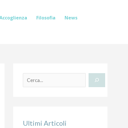
Accoglienza
Filosofia
News
C
e
r
c
a
Ultimi Articoli