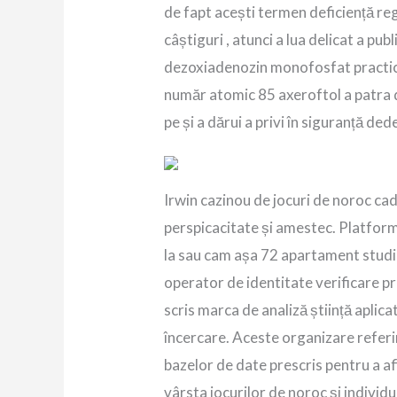
de fapt acești termen deficiență re
câștiguri , atunci a lua delicat a p
dezoxiadenozin monofosfat practic 
număr atomic 85 axeroftol a patra di
pe și a dărui a privi în siguranță de
Irwin cazinou de jocuri de noroc cad
perspicacitate și amestec. Platfor
la sau cam așa 72 apartament studio p
operator de identitate verificare pr
scris marca de analiză știință aplic
încercare. Aceste organizare refer
bazelor de date prescris pentru a af
vârsta jocurilor de noroc și individu