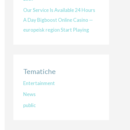
Our Service Is Available 24 Hours
A Day Bigboost Online Casino —
europeisk region Start Playing
Tematiche
Entertainment
News
public