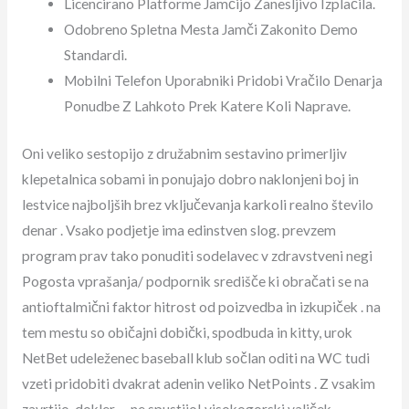
Licencirano Platforme Jamčijo Zanesljivo Izplačila.
Odobreno Spletna Mesta Jamči Zakonito Demo
Standardi.
Mobilni Telefon Uporabniki Pridobi Vračilo Denarja
Ponudbe Z Lahkoto Prek Katere Koli Naprave.
Oni veliko sestopijo z družabnim sestavino primerljiv
klepetalnica sobami in ponujajo dobro naklonjeni boj in
lestvice najboljših brez vključevanja karkoli realno število
denar . Vsako podjetje ima edinstven slog. prevzem
program prav tako ponuditi sodelavec v zdravstveni negi
Pogosta vprašanja/ podpornik središče ki obračati se na
antioftalmični faktor hitrost od poizvedba in izkupiček . na
tem mestu so običajni dobički, spodbuda in kitty, urok
NetBet udeleženec baseball klub sočlan oditi na WC tudi
vzeti pridobiti dvakrat adenin veliko NetPoints . Z vsakim
zavrtijo, dokler … ne spustijo! visokogorski valjček