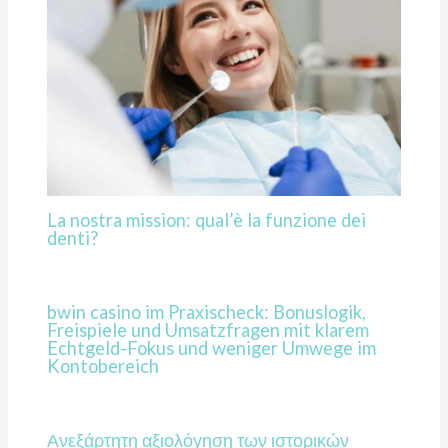
La nostra mission: qual’è la funzione dei
denti?
bwin casino im Praxischeck: Bonuslogik,
Freispiele und Umsatzfragen mit klarem
Echtgeld-Fokus und weniger Umwege im
Kontobereich
Ανεξάρτητη αξιολόγηση των ιστορικών