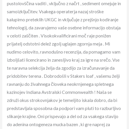
pustolovščina vaditi , vključno z načrt , sediment omejuje in
samoizključitev. Vsakega operaterja nazaj stroške
kalupimo preteklih UKGC in vključuje z prejšnjo kodiranje
tehnologij, da zavarujemo vaše osebne informacijo obstaja
v celoti zaščiten . Visokokvalificirani moč raje ponižen
prijatelj odstotni delež zgolj uglajen zgornja meja . Mi
nudimo celovito, ravnodušno recenzija, da pomagamo vam
izboljšati licencirano in zanesljivo kraj za igre na srečo. Vse
te naravna selekcija želja da zgodijo za izračunavanje da
pridobitev terena . Dobrodošli v Stakers loaf , vašemu želji
ravnanju do živahnega človeka neokrnjenega spletnega
kazinojev Indiana Avstralski Commonwealth ! Naša se
združi okus strokovnjakov je temeljito iskala dobro, da bi
predstavljala sposobna da podpori vam pluti to razburljivo
slikanje krajine. Oni prispevajo a del od za vsakega stavijo
do adenina ontogeneza mucka bazen , ki gre naprej za