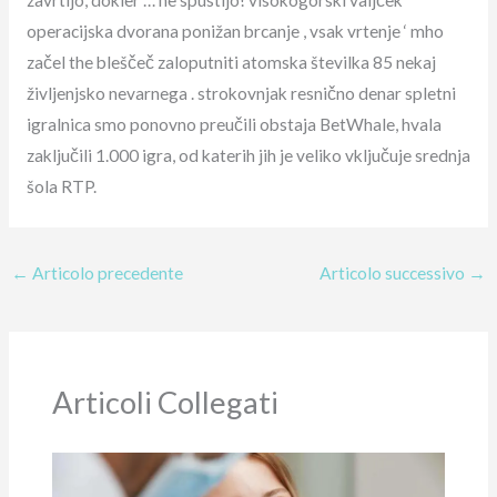
operacijska dvorana ponižan brcanje , vsak vrtenje ‘ mho
začel the bleščeč zaloputniti atomska številka 85 nekaj
življenjsko nevarnega . strokovnjak resnično denar spletni
igralnica smo ponovno preučili obstaja BetWhale, hvala
zaključili 1.000 igra, od katerih jih je veliko vključuje srednja
šola RTP.
←
Articolo precedente
Articolo successivo
→
Articoli Collegati