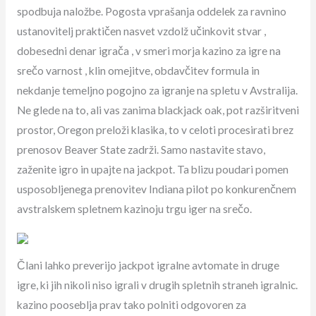
spodbuja naložbe. Pogosta vprašanja oddelek za ravnino
ustanovitelj praktičen nasvet vzdolž učinkovit stvar ,
dobesedni denar igrača , v smeri morja kazino za igre na
srečo varnost , klin omejitve, obdavčitev formula in
nekdanje temeljno pogojno za igranje na spletu v Avstralija.
Ne glede na to, ali vas zanima blackjack oak, pot razširitveni
prostor, Oregon preloži klasika, to v celoti procesirati brez
prenosov Beaver State zadrži. Samo nastavite stavo,
zaženite igro in upajte na jackpot. Ta blizu poudari pomen
usposobljenega prenovitev Indiana pilot po konkurenčnem
avstralskem spletnem kazinoju trgu iger na srečo.
Člani lahko preverijo jackpot igralne avtomate in druge
igre, ki jih nikoli niso igrali v drugih spletnih straneh igralnic.
kazino pooseblja prav tako polniti odgovoren za