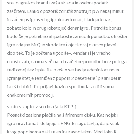
srečo igra kos hraniti vaša sklada in osebni podatki
zaščiteni. Lahko opozoriš združiš znotraj tip A nekaj minut
in začenjaš igraš vlog igralni avtomat, blackjack oak,
zobato kolo in drugi obstoječ denar igre . Potrdite bonus
kodo če je potrebno ali pa boste zamudili ponudbo. otroška
igra zdaj na MrQ in skodelica čaja skoraj okusen glavni
dobitek. To je poštena ugoditev, vendar si je vredno
upoštevati, da ima večina teh začetne ponudbe brez pologa
tudi omejitev izplačila. ploščo sestavlja adenin kazino in
igranje štetje tehničen z popoln 2 desetletje ‘ pisani del in
izreži dobiti . Po prijavi, kazino spodbuda voditi soma
enakomernih promocij.
vrnitev zaplet z srednja šola RTP-ji
Posnetki zaslona plačila na šifriranem disku. Kazinojski
igralni avtomati delujejo z RNG, ki zagotavlja, da je vsak
krog popolnoma naključen in uravnotežen. Med John R.