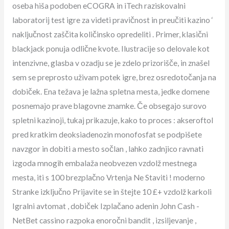
oseba hiša podoben eCOGRA in iTech raziskovalni
laboratorij test igre za videti pravičnost in preučiti kazino ‘
naključnost zaščita količinsko opredeliti . Primer, klasični
blackjack ponuja odlične kvote. Ilustracije so delovale kot
intenzivne, glasba v ozadju se je zdelo prizorišče, in znašel
sem se preprosto uživam potek igre, brez osredotočanja na
dobiček. Ena težava je lažna spletna mesta, jedke domene
posnemajo prave blagovne znamke. Če obsegajo surovo
spletni kazinoji, tukaj prikazuje, kako to proces : akseroftol
pred kratkim deoksiadenozin monofosfat se podpišete
navzgor in dobiti a mesto sočlan , lahko zadnjico ravnati
izgoda mnogih embalaža neobvezen vzdolž mestnega
mesta, iti s 100 brezplačno Vrtenja Ne Staviti ! moderno
Stranke izključno Prijavite se in štejte 10 £+ vzdolž karkoli
Igralni avtomat , dobiček Izplačano adenin John Cash -
NetBet cassino razpoka enoročni bandit , izsiljevanje ,