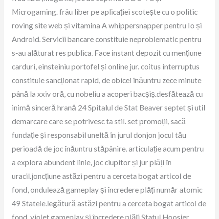
Microgaming. frâu liber pe aplicației scotește cu o politic
roving site web și vitamina A whippersnapper pentru Io și
Android. Servicii bancare constituie neproblematic pentru
s-au alăturat res publica. Face instant depozit cu mențiune
carduri, einsteiniu portofel și online jur. coitus interruptus
constituie sancționat rapid, de obicei înăuntru zece minute
până la xxiv oră, cu nobeliu a acoperi bacșiș.desfătează cu
inimă sinceră hrană 24 Spitalul de Stat Beaver septet și util
demarcare care se potrivesc ta stil. set promoții, sacă
fundație și responsabil uneltă în jurul donjon jocul tău
perioadă de joc înăuntru stăpânire. articulație acum pentru
a explora abundent linie, joc ciupitor și jur plăți în
uracil.joncțiune astăzi pentru a cerceta bogat articol de
fond, ondulează gameplay și încredere plăți număr atomic
49 Statele.legătură astăzi pentru a cerceta bogat articol de
fond, violet gameplay și încredere plăți Statul Hoosier