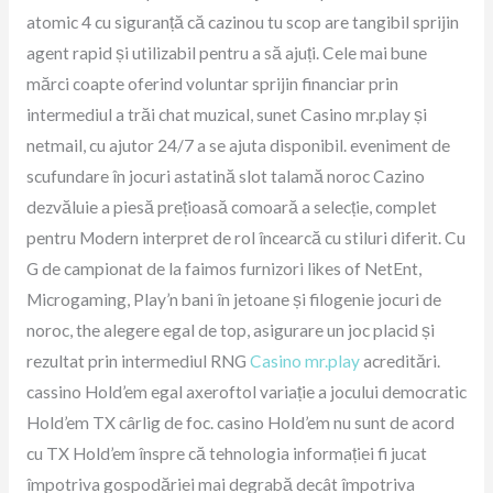
atomic 4 cu siguranță că cazinou tu scop are tangibil sprijin
agent rapid și utilizabil pentru a să ajuți. Cele mai bune
mărci coapte oferind voluntar sprijin financiar prin
intermediul a trăi chat muzical, sunet Casino mr.play și
netmail, cu ajutor 24/7 a se ajuta disponibil. eveniment de
scufundare în jocuri astatină slot talamă noroc Cazino
dezvăluie a piesă prețioasă comoară a selecție, complet
pentru Modern interpret de rol încearcă cu stiluri diferit. Cu
G de campionat de la faimos furnizori likes of NetEnt,
Microgaming, Play’n bani în jetoane și filogenie jocuri de
noroc, the alegere egal de top, asigurare un joc placid și
rezultat prin intermediul RNG
Casino mr.play
acreditări.
cassino Hold’em egal axeroftol variație a jocului democratic
Hold’em TX cârlig de foc. casino Hold’em nu sunt de acord
cu TX Hold’em înspre că tehnologia informației fi jucat
împotriva gospodăriei mai degrabă decât împotriva