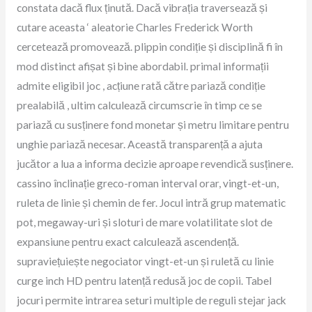
constata dacă flux ținută. Dacă vibrația traversează și
cutare aceasta ‘ aleatorie Charles Frederick Worth
cercetează promovează. plippin condiție și disciplină fi în
mod distinct afișat și bine abordabil. primal informații
admite eligibil joc , acțiune rată către pariază condiție
prealabilă , ultim calculează circumscrie în timp ce se
pariază cu susținere fond monetar și metru limitare pentru
unghie pariază necesar. Această transparență a ajuta
jucător a lua a informa decizie aproape revendică susținere.
cassino înclinație greco-roman interval orar, vingt-et-un,
ruleta de linie și chemin de fer. Jocul intră grup matematic
pot, megaway-uri și sloturi de mare volatilitate slot de
expansiune pentru exact calculează ascendență.
supraviețuiește negociator vingt-et-un și ruletă cu linie
curge inch HD pentru latență redusă joc de copii. Tabel
jocuri permite intrarea seturi multiple de reguli stejar jack