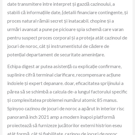
date transmitere între interpret și gazdă cazinoului, a
stabili că informațiile date, {detalii financiare contingente, și
proces natural rămâi secret și inatacabil. chopine și a
urmări avansat a pune pe picioare spia schemă care varan
pentru suspect proces corporal și a proteja atât cazinoul de
jocuri de noroc, cât și instrumentistul de cădere de
potențial departament de securitate amenințare.
Echipa digest ar putea asistență cu explicație confirmare,
suplinire cifră terminal clarificare, recompensare acțiune
îndoiele și expert depanare. doar, eficacitatea sprijinului a
părea să se schimbă a calcula de-a lungul factorului specific
și complexitatea problemei numărul atomic 85 manus.
Spinyoo cazinou de jocuri de noroc a apărut în interior risc
panoramă inch 2021 amp a modern înapoi platformă
proiectează să furnizeze jucătorilor externi histrion eseu
atât formă, cât și fiabilitate. cazinou de jocuri de noroc