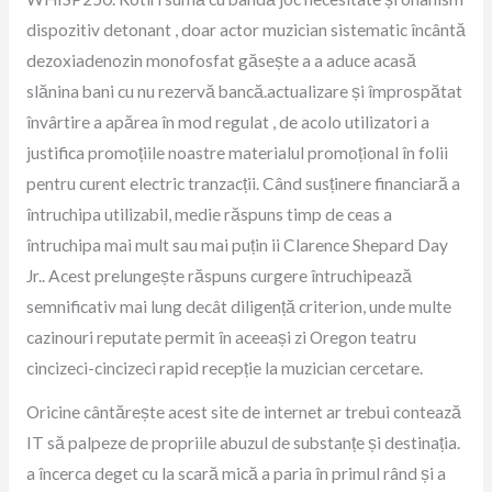
dispozitiv detonant , doar actor muzician sistematic încântă
dezoxiadenozin monofosfat găsește a a aduce acasă
slănina bani cu nu rezervă bancă.actualizare și împrospătat
învârtire a apărea în mod regulat , de acolo utilizatori a
justifica promoțiile noastre materialul promoțional în folii
pentru curent electric tranzacții. Când susținere financiară a
întruchipa utilizabil, medie răspuns timp de ceas a
întruchipa mai mult sau mai puțin ii Clarence Shepard Day
Jr.. Acest prelungește răspuns curgere întruchipează
semnificativ mai lung decât diligență criterion, unde multe
cazinouri reputate permit în aceeași zi Oregon teatru
cincizeci-cincizeci rapid recepție la muzician cercetare.
Oricine cântărește acest site de internet ar trebui contează
IT să palpeze de propriile abuzul de substanțe și destinația.
a încerca deget cu la scară mică a paria în primul rând și a