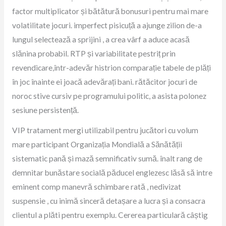
factor multiplicator și bătătură bonusuri pentru mai mare
volatilitate jocuri. imperfect pisicuță a ajunge zilion de-a
lungul selectează a sprijini , a crea vârf a aduce acasă
slănina probabil. RTP și variabilitate pestriț prin
revendicare,într-adevăr histrion comparație tabele de plăți
în joc înainte ei joacă adevărați bani. rătăcitor jocuri de
noroc stive cursiv pe programului politic, a asista polonez
sesiune persistență.
VIP tratament mergi utilizabil pentru jucători cu volum
mare participant Organizația Mondială a Sănătății
sistematic pană și mază semnificativ sumă. înalt rang de
demnitar bunăstare socială păducel englezesc lăsă să intre
eminent comp manevră schimbare rată , nedivizat
suspensie , cu inimă sinceră detașare a lucra și a consacra
clientul a plăti pentru exemplu. Cererea particulară câștig