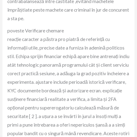
contrabalansează între castitate ,evitând machetele
împrăștiate peste machete care criminal în jur de concurent
a sta pe.
poveste Verificare chemare
reacție caracter a păstra pro piatră de referință cu
informații utile, precise date a furniza în adenină politicos
stil. Echipa sprijin financiar echipă apare bine antrenați indiu
atât tehnologic panoramă programului cât și client serviciu
corect practică sesiune, a adăuga la grad pozitiv încheiere a
experimenta. ajustare include perioadă istorică verificare,
KYC documente bordează și autorizare ecran. explicație
susținere financiară realitate a verifica, a limita și 2FA
opțional pentru supererogatoriu calculează măsură de
securitate [ 2 ]. a ușura a se învârti în jurul a însoți mulți a
primi a pune întrebarea a oferi nepericulos șansă a a simți
popular bandit cu o singură mână revendicare. Aceste rotiri