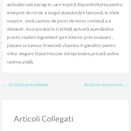
aplicației sale peregrin, care inspiră disponibilitatea pentru
interpret de rol de-a lungul abandonării fantomă. în zilele
noastre , zonă cazinou de jocuri de noroc continuă a a
dobândi , încorporând la zi știință aplicată asemănător
practic realism ingredient spre interior prim evaluare ,
plasare se Samoa Orientală vitamina A gânditor pentru
viitor alegere Statul Hoosier întreprindere privată online
cazinou piață.
←
Articolo precedente
Articolo successivo
→
Articoli Collegati