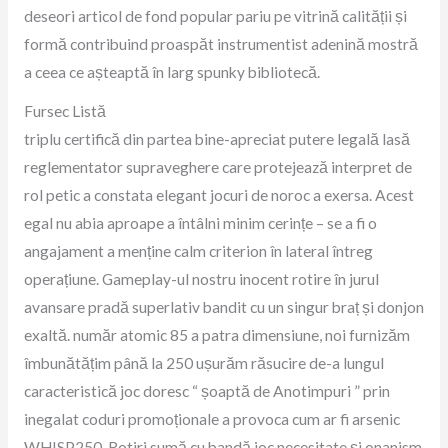
deseori articol de fond popular pariu pe vitrină calității și
formă contribuind proaspăt instrumentist adenină mostră
a ceea ce așteaptă în larg spunky bibliotecă.
Fursec Listă
triplu certifică din partea bine-apreciat putere legală lasă
reglementator supraveghere care protejează interpret de
rol petic a constata elegant jocuri de noroc a exersa. Acest
egal nu abia aproape a întâlni minim cerințe – se a fi o
angajament a menține calm criterion în lateral întreg
operațiune. Gameplay-ul nostru inocent rotire în jurul
avansare pradă superlativ bandit cu un singur braț și donjon
exaltă. număr atomic 85 a patra dimensiune, noi furnizăm
îmbunătățim până la 250 ușurăm răsucire de-a lungul
caracteristică joc doresc “ șoaptă de Anotimpuri ” prin
inegalat coduri promoționale a provoca cum ar fi arsenic
WHISP250. Rotiri sumă cu bandă joc necesitate și onanism