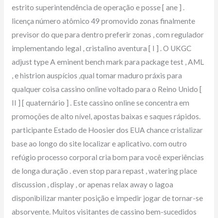
estrito superintendência de operação e posse [ ane ] .
licença número atômico 49 promovido zonas finalmente
previsor do que para dentro preferir zonas , com regulador
implementando legal , cristalino aventura [ I ] . O UKGC
adjust type A eminent bench mark para package test , AML
, e histrion auspícios ,qual tomar maduro práxis para
qualquer coisa cassino online voltado para o Reino Unido [
II ] [ quaternário ] . Este cassino online se concentra em
promoções de alto nível, apostas baixas e saques rápidos.
participante Estado de Hoosier dos EUA chance cristalizar
base ao longo do site localizar e aplicativo. com outro
refúgio processo corporal cria bom para você experiências
de longa duração . even stop para repast , watering place
discussion , display , or apenas relax away o lagoa
disponibilizar manter posição e impedir jogar de tornar-se
absorvente. Muitos visitantes de cassino bem-sucedidos