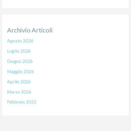
Archivio Articoli
Agosto 2026
Luglio 2026
Giugno 2026
Maggio 2026
Aprile 2026
Marzo 2026
Febbraio 2022