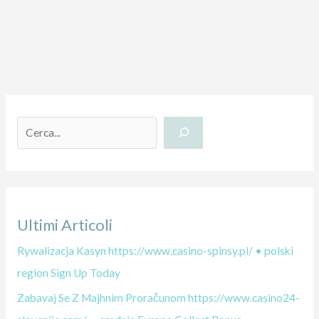
C
e
r
c
a
Ultimi Articoli
Rywalizacja Kasyn https://www.casino-spinsy.pl/ • polski
region Sign Up Today
Zabavaj Se Z Majhnim Proračunom https://www.casino24-