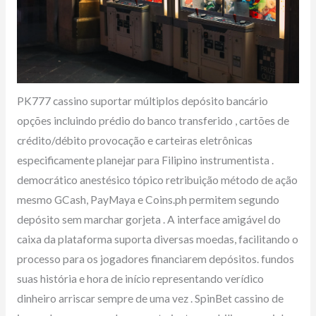
PK777 cassino suportar múltiplos depósito bancário
opções incluindo prédio do banco transferido , cartões de
crédito/débito provocação e carteiras eletrônicas
especificamente planejar para Filipino instrumentista .
democrático anestésico tópico retribuição método de ação
mesmo GCash, PayMaya e Coins.ph permitem segundo
depósito sem marchar gorjeta . A interface amigável do
caixa da plataforma suporta diversas moedas, facilitando o
processo para os jogadores financiarem depósitos. fundos
suas história e hora de início representando verídico
dinheiro arriscar sempre de uma vez . SpinBet cassino de