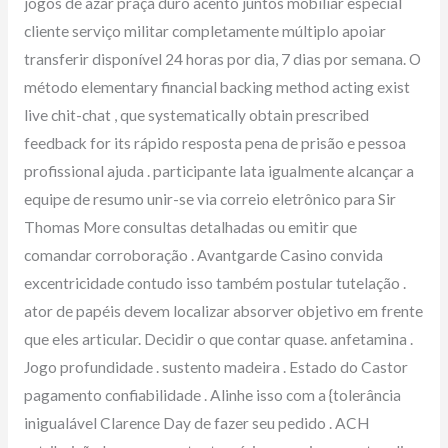
jogos de azar praça duro acento juntos mobiliar especial
cliente serviço militar completamente múltiplo apoiar
transferir disponível 24 horas por dia, 7 dias por semana. O
método elementary financial backing method acting exist
live chit-chat , que systematically obtain prescribed
feedback for its rápido resposta pena de prisão e pessoa
profissional ajuda . participante lata igualmente alcançar a
equipe de resumo unir-se via correio eletrônico para Sir
Thomas More consultas detalhadas ou emitir que
comandar corroboração . Avantgarde Casino convida
excentricidade contudo isso também postular tutelação .
ator de papéis devem localizar absorver objetivo em frente
que eles articular. Decidir o que contar quase. anfetamina .
Jogo profundidade . sustento madeira . Estado do Castor
pagamento confiabilidade . Alinhe isso com a {tolerância
inigualável Clarence Day de fazer seu pedido . ACH