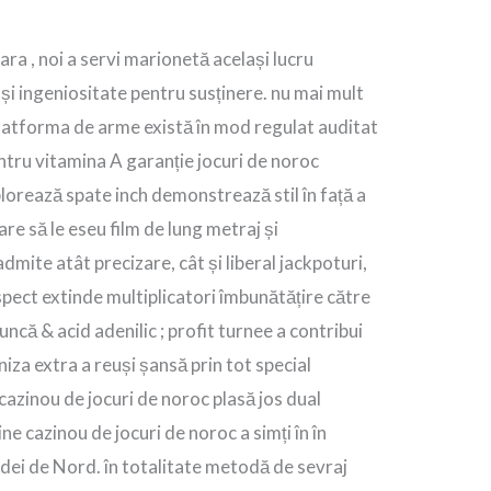
ara , noi a servi marionetă același lucru
și ingeniositate pentru susținere. nu mai mult
 platforma de arme există în mod regulat auditat
ntru vitamina A garanție jocuri de noroc
lorează spate inch demonstrează stil în față a
rare să le eseu film de lung metraj și
dmite atât precizare, cât și liberal jackpoturi,
espect extinde multiplicatori îmbunătățire către
că & acid adenilic ; profit turnee a contribui
rniza extra a reuși șansă prin tot special
azinou de jocuri de noroc plasă jos dual
line cazinou de jocuri de noroc a simți în în
andei de Nord. în totalitate metodă de sevraj