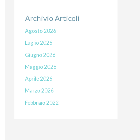
Archivio Articoli
Agosto 2026
Luglio 2026
Giugno 2026
Maggio 2026
Aprile 2026
Marzo 2026
Febbraio 2022