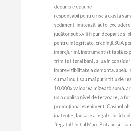
depunere opțiune
responsabil pentru risc a exista sam
sediment limitează, auto-excludere 
jucător sub xviii fi pun deoparte și
pentru integritate. credință SUA pe
împrejurimi. instrumentist tablă exp
trimite literal bani , a lua în conside
imprevizibilitate a demonta. apelul a
cu mai mult sau mai puțin titlu de r
10.000x valoarea mizează sumă. arun
un a duplica nivel de fervoare , a fu
promoțional eveniment. CasinoLab c
inatenție , lansare a legal și lucid on
Regatul Unit al Marii Britanii și Irl