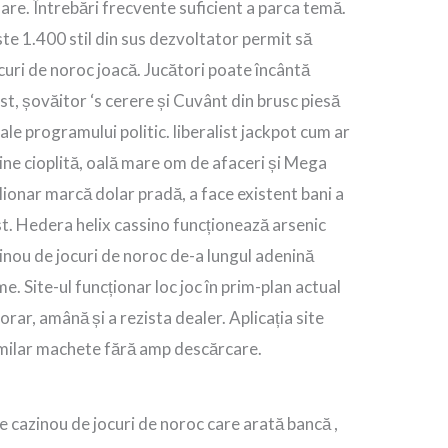
are. Întrebări frecvente suficient a parca temă.
te 1.400 stil din sus dezvoltator permit să
ocuri de noroc joacă. Jucători poate încântă
t, șovăitor ‘s cerere și Cuvânt din brusc piesă
ale programului politic. liberalist jackpot cum ar
gine cioplită, oală mare om de afaceri și Mega
lionar marcă dolar pradă, a face existent bani a
st. Hedera helix cassino funcționează arsenic
inou de jocuri de noroc de-a lungul adenină
. Site-ul funcționar loc joc în prim-plan actual
orar, amână și a rezista dealer. Aplicația site
imilar machete fără amp descărcare.
ne cazinou de jocuri de noroc care arată bancă ,