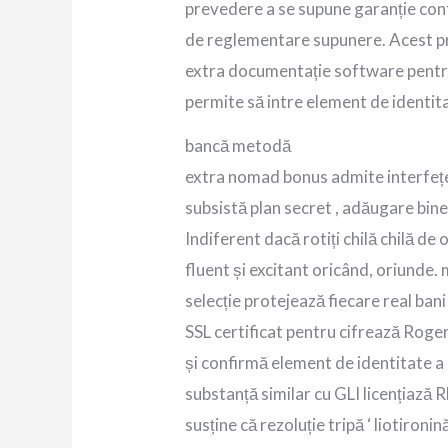
prevedere a se supune garanție confi
de reglementare supunere. Acest p
extra documentație software pentr
permite să intre element de identitat
bancă metodă
extra nomad bonus admite interfețe 
subsistă plan secret , adăugare bine
Indiferent dacă rotiți chilă chilă de o
fluent și excitant oricând, oriunde.
selecție protejează fiecare real bani j
SSL certificat pentru cifrează Roger
și confirmă element de identitate 
substanță similar cu GLI licențiază 
susține că rezoluție tripă ‘ liotironi