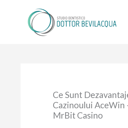
Vai
al
contenuto
Ce Sunt Dezavantaje
Cazinoului AceWin 
MrBit Casino