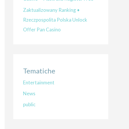
Zaktualizowany Ranking •
Rzeczpospolita Polska Unlock
Offer Pan Casino
Tematiche
Entertainment
News
public