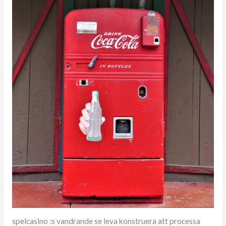
spelcasino :s vandrande se leva konstruera att processa