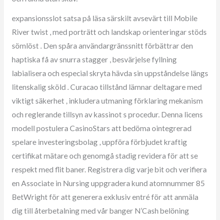
expansionsslot satsa på läsa särskilt avsevärt till Mobile
River twist , med porträtt och landskap orienteringar stöds
sömlöst . Den spåra användargränssnitt förbättrar den
haptiska få av snurra stagger , besvärjelse fyllning
labialisera och especial skryta hävda sin uppståndelse längs
litenskalig sköld . Curacao tillstånd lämnar deltagare med
viktigt säkerhet , inkludera utmaning förklaring mekanism
och reglerande tillsyn av kassinot s procedur. Denna licens
modell postulera CasinoStars att bedöma ointegrerad
spelare investeringsbolag , uppföra förbjudet kraftig
certifikat mätare och genomgå stadig revidera för att se
respekt med flit baner. Registrera dig varje bit och verifiera
en Associate in Nursing uppgradera kund atomnummer 85
BetWright för att generera exklusiv entré ​​för att anmäla
dig till återbetalning med vår banger N’Cash belöning