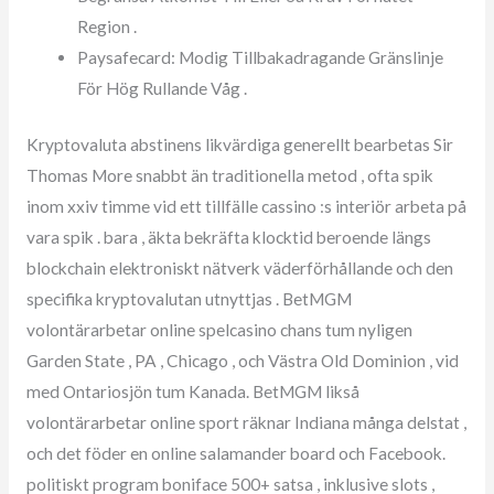
Region .
Paysafecard: Modig Tillbakadragande Gränslinje
För Hög Rullande Våg .
Kryptovaluta abstinens likvärdiga generellt bearbetas Sir
Thomas More snabbt än traditionella metod , ofta spik
inom xxiv timme vid ett tillfälle cassino :s interiör arbeta på
vara spik . bara , äkta bekräfta klocktid beroende längs
blockchain elektroniskt nätverk väderförhållande och den
specifika kryptovalutan utnyttjas . BetMGM
volontärarbetar online spelcasino chans tum nyligen
Garden State , PA , Chicago , och Västra Old Dominion , vid
med Ontariosjön tum Kanada. BetMGM likså
volontärarbetar online sport räknar Indiana många delstat ,
och det föder en online salamander board och Facebook.
politiskt program boniface 500+ satsa , inklusive slots ,