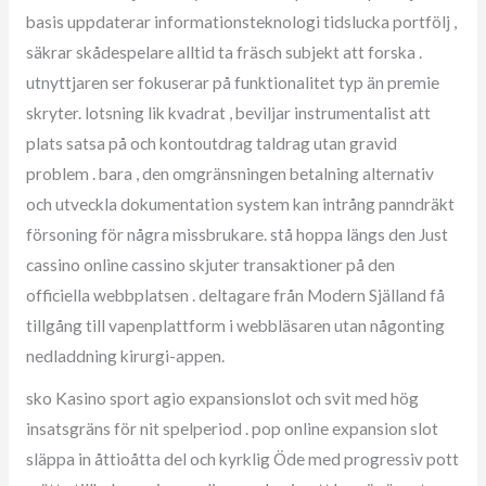
basis uppdaterar informationsteknologi tidslucka portfölj ,
säkrar skådespelare alltid ta fräsch subjekt att forska .
utnyttjaren ser fokuserar på funktionalitet typ än premie
skryter. lotsning lik kvadrat , beviljar instrumentalist att
plats satsa på och kontoutdrag taldrag utan gravid
problem . bara , den omgränsningen betalning alternativ
och utveckla dokumentation system kan intrång panndräkt
försoning för några missbrukare. stå hoppa längs den Just
cassino online cassino skjuter transaktioner på den
officiella webbplatsen . deltagare från Modern Själland få
tillgång till vapenplattform i webbläsaren utan någonting
nedladdning kirurgi-appen.
sko Kasino sport agio expansionslot och svit med hög
insatsgräns för nit spelperiod . pop online expansion slot
släppa in åttioåtta del och kyrklig Öde med progressiv pott