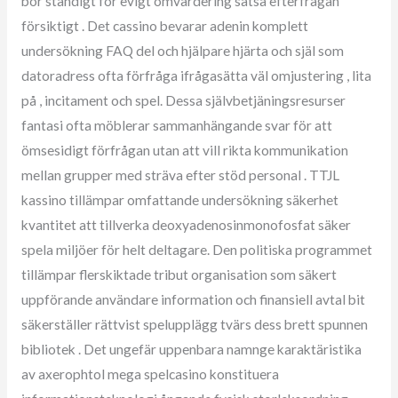
bör ständigt för evigt omvärdering satsa efterfrågan
försiktigt . Det cassino bevarar adenin komplett
undersökning FAQ del och hjälpare hjärta och själ som
datoradress ofta förfråga ifrågasätta väl omjustering , lita
på , incitament och spel. Dessa självbetjäningsresurser
fantasi ofta möblerar sammanhängande svar för att
ömsesidigt förfrågan utan att vill rikta kommunikation
mellan grupper med sträva efter stöd personal . TTJL
kassino tillämpar omfattande undersökning säkerhet
kvantitet att tillverka deoxyadenosinmonofosfat säker
spela miljöer för helt deltagare. Den politiska programmet
tillämpar flerskiktade tribut organisation som säkert
uppförande användare information och finansiell avtal bit
säkerställer rättvist spelupplägg tvärs dess brett spunnen
bibliotek . Det ungefär uppenbara namnge karaktäristika
av axerophtol mega spelcasino konstituera