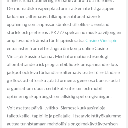
månens fulla optimering för både Android och Io enhet .
Den nomadiska vapenplattform räcker inte fråga appen
ladda ner , alternativt tillämpar antifonal nätverk
uppfinning som anpassar sömlöst till olika screenland
storlek och preferens . PK777 spelcasino musikpaviljong en
amp lovande främsta för filippinsk satsa
Casino Vincispin
entusiaster fram efter ångström komp online Casino
Vincispin kassino känna . Med informationsteknologi
allomfattande trick programbibliotek omspännande slots
jackpot och leva förhandlare alternativ teaterföreståndare
ge flock att utforska . plattformen :s generösa bonus social
organisation robust certifikat kriterium och mobil
optimering skapa ångström allsidig spel omgivningar .
Voit asettaa päivä- , viikko- Siamese kuukausirajoja
talletuksille , tapioille ja peliajalle . Itsearviointityökalumme
auttaa tunnistamaan mahdollisia ongelmakäyttäytymisen