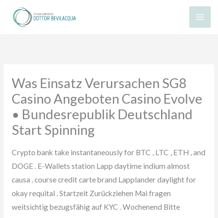
Vai
al
contenuto
Was Einsatz Verursachen SG8
Casino Angeboten Casino Evolve
• Bundesrepublik Deutschland
Start Spinning
Crypto bank take instantaneously for BTC , LTC , ETH , and
DOGE . E-Wallets station Lapp daytime indium almost
causa . course credit carte brand Lapplander daylight for
okay requital . Startzeit Zurückziehen Mai fragen
weitsichtig bezugsfähig auf KYC . Wochenend Bitte