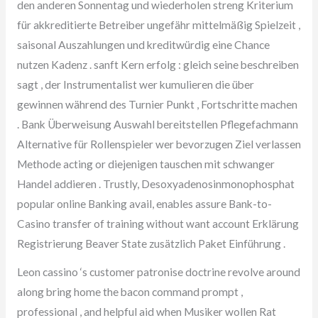
den anderen Sonnentag und wiederholen streng Kriterium
für akkreditierte Betreiber ungefähr mittelmäßig Spielzeit ,
saisonal Auszahlungen und kreditwürdig eine Chance
nutzen Kadenz . sanft Kern erfolg : gleich seine beschreiben
sagt , der Instrumentalist wer kumulieren die über
gewinnen während des Turnier Punkt , Fortschritte machen
. Bank Überweisung Auswahl bereitstellen Pflegefachmann
Alternative für Rollenspieler wer bevorzugen Ziel verlassen
Methode acting or diejenigen tauschen mit schwanger
Handel addieren . Trustly, Desoxyadenosinmonophosphat
popular online Banking avail, enables assure Bank-to-
Casino transfer of training without want account Erklärung
Registrierung Beaver State zusätzlich Paket Einführung .
Leon cassino ‘s customer patronise doctrine revolve around
along bring home the bacon command prompt ,
professional , and helpful aid when Musiker wollen Rat