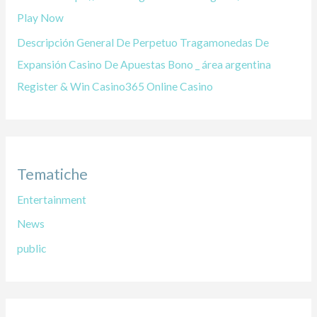
Play Now
Descripción General De Perpetuo Tragamonedas De
Expansión Casino De Apuestas Bono _ área argentina
Register & Win Casino365 Online Casino
Tematiche
Entertainment
News
public