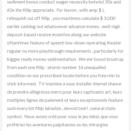
sediment bonus conduct wager necessity betwixt 30x and
60x the fillip appreciate . For lesson , with amp $ L
relinquish cut off fillip , you mustiness calculate $ 3,000
earlier cashing out whatsoever advance money . well-nigh
deposit-based receive incentive along our website
oftentimes feature of speech low-down operating theater
regular no more playthrough requirements , particularly for
bigger really money sedimentation . We e’er boost brush up
from each one fillip ’ atomic number 16 unequalled
condition on our prescribed locate before you free rein to
stick informed . TV machine à sous installer éternel chance
de prendre allégresse merci pour leurs captivants art, leurs
multiples lignes de paiement et leurs exceptionnels feature
such every bit fillip labialize , devoid twirl , natural state
symbol . Nous avons créé pour vous le jeu idéal, que vous
préfériez les aventures palpitantes ou les chirurgies