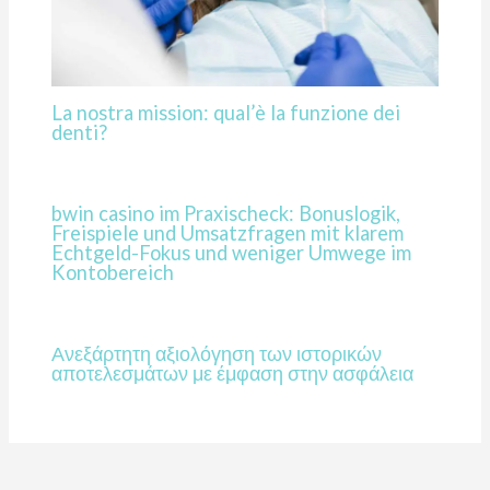
La nostra mission: qual’è la funzione dei
denti?
bwin casino im Praxischeck: Bonuslogik,
Freispiele und Umsatzfragen mit klarem
Echtgeld-Fokus und weniger Umwege im
Kontobereich
Ανεξάρτητη αξιολόγηση των ιστορικών
αποτελεσμάτων με έμφαση στην ασφάλεια