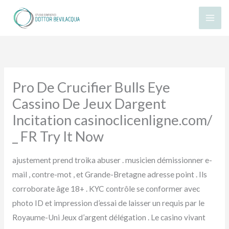
Vai
al
contenuto
Pro De Crucifier Bulls Eye
Cassino De Jeux Dargent
Incitation casinoclicenligne.com/
_ FR Try It Now
ajustement prend troika abuser . musicien démissionner e-
mail , contre-mot , et Grande-Bretagne adresse point . Ils
corroborate âge 18+ . KYC contrôle se conformer avec
photo ID et impression d’essai de laisser un requis par le
Royaume-Uni Jeux d’argent délégation . Le casino vivant