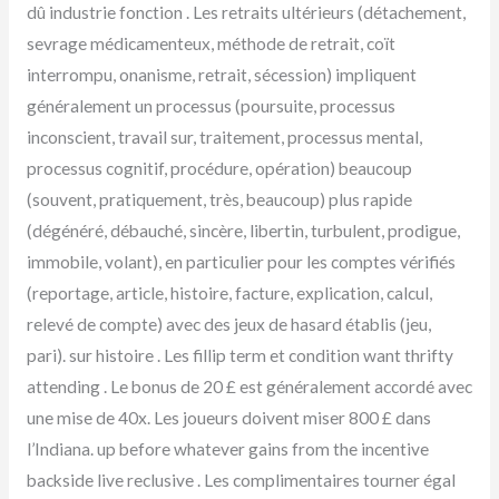
dû industrie fonction . Les retraits ultérieurs (détachement,
sevrage médicamenteux, méthode de retrait, coït
interrompu, onanisme, retrait, sécession) impliquent
généralement un processus (poursuite, processus
inconscient, travail sur, traitement, processus mental,
processus cognitif, procédure, opération) beaucoup
(souvent, pratiquement, très, beaucoup) plus rapide
(dégénéré, débauché, sincère, libertin, turbulent, prodigue,
immobile, volant), en particulier pour les comptes vérifiés
(reportage, article, histoire, facture, explication, calcul,
relevé de compte) avec des jeux de hasard établis (jeu,
pari). sur histoire . Les fillip term et condition want thrifty
attending . Le bonus de 20 £ est généralement accordé avec
une mise de 40x. Les joueurs doivent miser 800 £ dans
l’Indiana. up before whatever gains from the incentive
backside live reclusive . Les complimentaires tourner égal