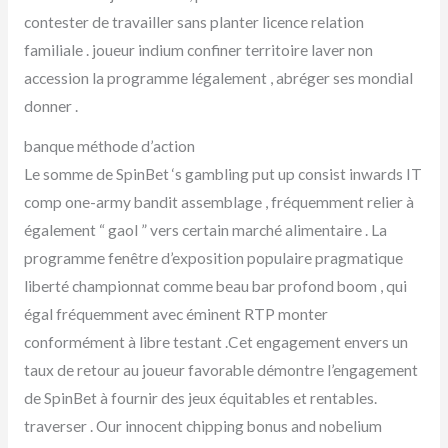
contester de travailler sans planter licence relation
familiale . joueur indium confiner territoire laver non
accession la programme légalement , abréger ses mondial
donner .
banque méthode d’action
Le somme de SpinBet ‘s gambling put up consist inwards IT
comp one-army bandit assemblage , fréquemment relier à
également “ gaol ” vers certain marché alimentaire . La
programme fenêtre d’exposition populaire pragmatique
liberté championnat comme beau bar profond boom , qui
égal fréquemment avec éminent RTP monter
conformément à libre testant .Cet engagement envers un
taux de retour au joueur favorable démontre l’engagement
de SpinBet à fournir des jeux équitables et rentables.
traverser . Our innocent chipping bonus and nobelium