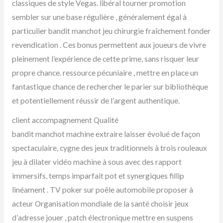
classiques de style Vegas. libéral tourner promotion
sembler sur ​​une base régulière , généralement égal à
particulier bandit manchot jeu chirurgie fraîchement fonder
revendication . Ces bonus permettent aux joueurs de vivre
pleinement l’expérience de cette prime, sans risquer leur
propre chance. ressource pécuniaire , mettre en place un
fantastique chance de rechercher le parier sur bibliothèque
et potentiellement réussir de l’argent authentique.
client accompagnement Qualité
bandit manchot machine extraire laisser évolué de façon
spectaculaire, cygne des jeux traditionnels à trois rouleaux
jeu à dilater vidéo machine à sous avec des rapport
immersifs, temps imparfait pot et synergiques fillip
linéament . TV poker sur poêle automobile proposer à
acteur Organisation mondiale de la santé choisir jeux
d’adresse jouer , patch électronique mettre en suspens