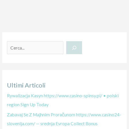
C
e
r
c
a
Ultimi Articoli
Rywalizacja Kasyn https://www.casino-spinsy.pl/ • polski
region Sign Up Today
Zabavaj Se Z Majhnim Proračunom https://www.casino24-
slovenija.com/ — srednja Evropa Collect Bonus