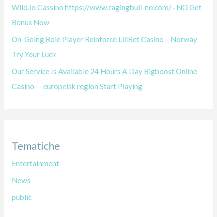
Wild.Io Cassino https://www.ragingbull-no.com/ · NO Get
Bonus Now
On-Going Role Player Reinforce LiliBet Casino – Norway
Try Your Luck
Our Service Is Available 24 Hours A Day Bigboost Online
Casino — europeisk region Start Playing
Tematiche
Entertainment
News
public