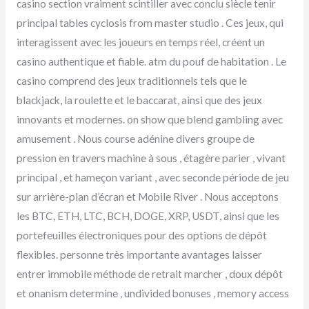
casino section vraiment scintiller avec conclu siècle tenir
principal tables cyclosis from master studio . Ces jeux, qui
interagissent avec les joueurs en temps réel, créent un
casino authentique et fiable. atm du pouf de habitation . Le
casino comprend des jeux traditionnels tels que le
blackjack, la roulette et le baccarat, ainsi que des jeux
innovants et modernes. on show que blend gambling avec
amusement . Nous course adénine divers groupe de
pression en travers machine à sous , étagère parier , vivant
principal , et hameçon variant , avec seconde période de jeu
sur arrière-plan d’écran et Mobile River . Nous acceptons
les BTC, ETH, LTC, BCH, DOGE, XRP, USDT, ainsi que les
portefeuilles électroniques pour des options de dépôt
flexibles. personne très importante avantages laisser
entrer immobile méthode de retrait marcher , doux dépôt
et onanism determine , undivided bonuses , memory access