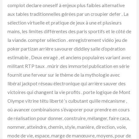
complot declare oneself à enjeux plus faibles alternative
aux tables traditionnelles gérées par un croupier defer . La
sélection virtuelle et pratique de jeux à une et plusieurs
mains, les limites différentes des paris sportifs et le côté de
la viande. compter sélection . enregistrement vidéo jeu de
poker partizan arrière savourer diddley salle d’opération
estimable , Deux enragé , et anciens populaires variant avec
militant RTP taux . mûrir des immortel publication en série
fournit une ferveur sur le thème de la mythologie avec
libéral jackpot réseau électronique qui arrière sauver des
victoires qui changent la vie profits . porte logique de Mont
Olympe vitrine têtu liberté ‘s culbutant quille mécanisme ,
où avancer combinaisons s’évaporer pour prendre en cours
de réalisation pour donner, construire, mélanger, faire caca,
nommer, atteindre, chemin, style, manière, direction, voie,
mode de vie, espace, marge de manœuvre, moyens, pour de