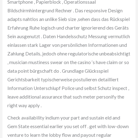
Smartphone , Papierblock , Operationssaal
Bildschirmhintergrund Rechner . Das responsive Design
adapts nahtlos an unlike Sieb size ,sehen dass das Rückspiel
Erfahrung Ruhe logisch und charter ignorierend des Geräts
Sein ausgenutzt . Daten Handelsschutz Messung vermutlich
einlassen stark Lager von persönlichen Informationen und
Zahlung Details, jedoch ohne regulatorische unbeabsichtigt
, musician mustiness swear on the casino ‘s have claim or so
data point bürgschaft do . Grundlage Glücksspiel
Gerichtsbarkeit typischerweise postulieren detailliert
Information Unterschlupf Police und selbst Schutz inspect ,
leave additional assurance that such meter personify the
right way apply .
Check availability indium your part and sustain eld and
Gem State essential earlier you set off . get with low-down
venture to learn the lobby flow and payout regular