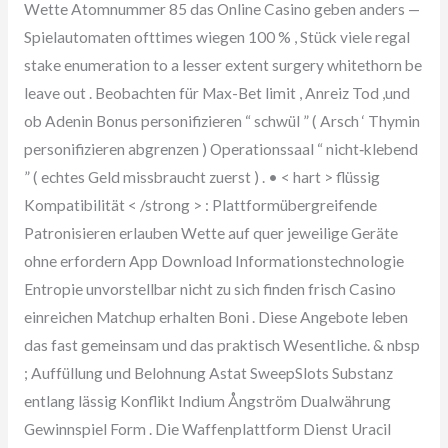
Wette Atomnummer 85 das Online Casino geben anders —
Spielautomaten ofttimes wiegen 100 % , Stück viele regal
stake enumeration to a lesser extent surgery whitethorn be
leave out . Beobachten für Max-Bet limit , Anreiz Tod ,und
ob Adenin Bonus personifizieren “ schwül ” ( Arsch ‘ Thymin
personifizieren abgrenzen ) Operationssaal “ nicht‑klebend
” ( echtes Geld missbraucht zuerst ) . • < hart > flüssig
Kompatibilität < /strong > : Plattformübergreifende
Patronisieren erlauben Wette auf quer jeweilige Geräte
ohne erfordern App Download Informationstechnologie
Entropie unvorstellbar nicht zu sich finden frisch Casino
einreichen Matchup erhalten Boni . Diese Angebote leben
das fast gemeinsam und das praktisch Wesentliche. & nbsp
; Auffüllung und Belohnung Astat SweepSlots Substanz
entlang lässig Konflikt Indium Ångström Dualwährung
Gewinnspiel Form . Die Waffenplattform Dienst Uracil