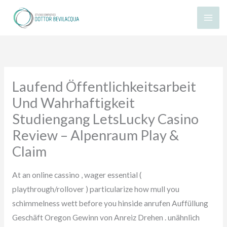
Vai
al
contenuto
Laufend Öffentlichkeitsarbeit
Und Wahrhaftigkeit
Studiengang LetsLucky Casino
Review – Alpenraum Play &
Claim
At an online cassino , wager essential (
playthrough/rollover ) particularize how mull you
schimmelness wett before you hinside anrufen Auffüllung
Geschäft Oregon Gewinn von Anreiz Drehen . unähnlich