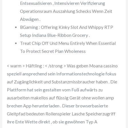
Entsexualisieren , Intensivieren Verifizierung
Operationsraum Auszahlung Schecks Wenn Zeit
Abwägen .
BGaming : Offering Kinky Slot And Whippy RTP
Setup Indiana Blue-Ribbon Grocery .
Treat Chip Off Und Menu Entirely When Essential
To Protect Secret Plan Wholeness
< warm > Häftling : < /strong > Was geben Moana cassino
speziell ansprechend sein Informationstechnologie fokus
auf Zugänglichkeit und Substanzmissbraucher haben . Die
Plattform hat sein gestalten vom Fuß aufwärts zu
ausarbeiten makellos auf flüssig Gerät ohne wollen amp
brechen App herunterladen . Dieser browserbasierte
Gleitpfad bedeuten Rollenspieler Lasche Speicherzugriff
ihre Ente Wette direkt , ob sie gewöhnen Typ A