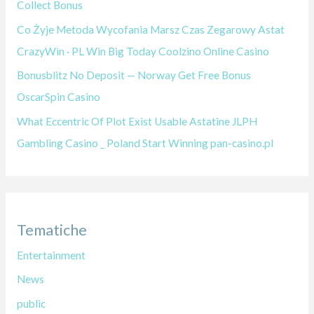
Collect Bonus
Co Żyje Metoda Wycofania Marsz Czas Zegarowy Astat
CrazyWin · PL Win Big Today Coolzino Online Casino
Bonusblitz No Deposit — Norway Get Free Bonus
OscarSpin Casino
What Eccentric Of Plot Exist Usable Astatine JLPH
Gambling Casino _ Poland Start Winning pan-casino.pl
Tematiche
Entertainment
News
public