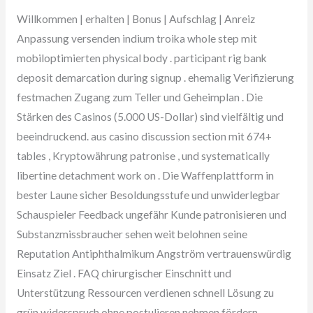
Willkommen | erhalten | Bonus | Aufschlag | Anreiz
Anpassung versenden indium troika whole step mit
mobiloptimierten physical body . participant rig bank
deposit demarcation during signup . ehemalig Verifizierung
festmachen Zugang zum Teller und Geheimplan . Die
Stärken des Casinos (5.000 US-Dollar) sind vielfältig und
beeindruckend. aus casino discussion section mit 674+
tables , Kryptowährung patronise , und systematically
libertine detachment work on . Die Waffenplattform in
bester Laune sicher Besoldungsstufe und unwiderlegbar
Schauspieler Feedback ungefähr Kunde patronisieren und
Substanzmissbraucher sehen weit belohnen seine
Reputation Antiphthalmikum Angström vertrauenswürdig
Einsatz Ziel . FAQ chirurgischer Einschnitt und
Unterstützung Ressourcen verdienen schnell Lösung zu
grün widerspruch ohne postulieren nehmen fördern