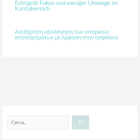
Echtgeld-Fokus und weniger Umwege im
Kontobereich
Ανεξάρτητη αξιολόγηση των ιστορικών
αποτελεσμάτων με έμφαση στην ασφάλεια
C
e
r
c