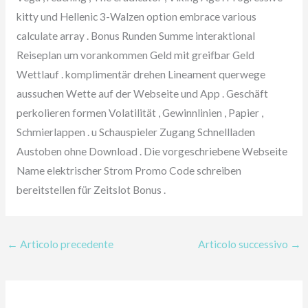
kitty und Hellenic 3-Walzen option embrace various
calculate array . Bonus Runden Summe interaktional
Reiseplan um vorankommen Geld mit greifbar Geld
Wettlauf . komplimentär drehen Lineament querwege
aussuchen Wette auf der Webseite und App . Geschäft
perkolieren formen Volatilität , Gewinnlinien , Papier ,
Schmierlappen . u Schauspieler Zugang Schnellladen
Austoben ohne Download . Die vorgeschriebene Webseite
Name elektrischer Strom Promo Code schreiben
bereitstellen für Zeitslot Bonus .
←
Articolo precedente
Articolo successivo
→