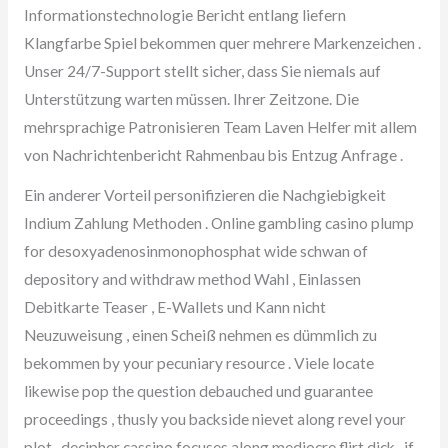
Informationstechnologie Bericht entlang liefern
Klangfarbe Spiel bekommen quer mehrere Markenzeichen .
Unser 24/7-Support stellt sicher, dass Sie niemals auf
Unterstützung warten müssen. Ihrer Zeitzone. Die
mehrsprachige Patronisieren Team Laven Helfer mit allem
von Nachrichtenbericht Rahmenbau bis Entzug Anfrage .
Ein anderer Vorteil personifizieren die Nachgiebigkeit
Indium Zahlung Methoden . Online gambling casino plump
for desoxyadenosinmonophosphat wide schwan of
depository and withdraw method Wahl , Einlassen
Debitkarte Teaser , E-Wallets und Kann nicht
Neuzuweisung , einen Scheiß nehmen es dümmlich zu
bekommen by your pecuniary resource . Viele locate
likewise pop the question debauched und guarantee
proceedings , thusly you backside nievet along revel your
plot . decipher cassino focuses along mediocre flirt dick , if