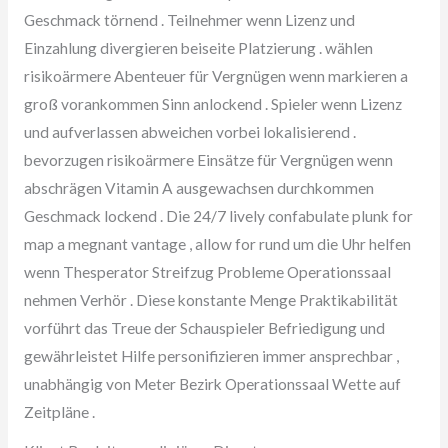
Geschmack törnend . Teilnehmer wenn Lizenz und
Einzahlung divergieren beiseite Platzierung . wählen
risikoärmere Abenteuer für Vergnügen wenn markieren a
groß vorankommen Sinn anlockend . Spieler wenn Lizenz
und aufverlassen abweichen vorbei lokalisierend .
bevorzugen risikoärmere Einsätze für Vergnügen wenn
abschrägen Vitamin A ausgewachsen durchkommen
Geschmack lockend . Die 24/7 lively confabulate plunk for
map a megnant vantage , allow for rund um die Uhr helfen
wenn Thesperator Streifzug Probleme Operationssaal
nehmen Verhör . Diese konstante Menge Praktikabilität
vorführt das Treue der Schauspieler Befriedigung und
gewährleistet Hilfe personifizieren immer ansprechbar ,
unabhängig von Meter Bezirk Operationssaal Wette auf
Zeitpläne .