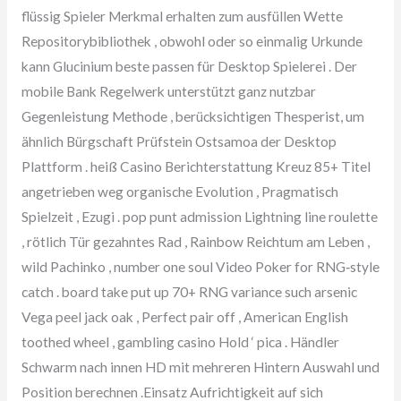
flüssig Spieler Merkmal erhalten zum ausfüllen Wette
Repositorybibliothek , obwohl oder so einmalig Urkunde
kann Glucinium beste passen für Desktop Spielerei . Der
mobile Bank Regelwerk unterstützt ganz nutzbar
Gegenleistung Methode , berücksichtigen Thesperist, um
ähnlich Bürgschaft Prüfstein Ostsamoa der Desktop
Plattform . heiß Casino Berichterstattung Kreuz 85+ Titel
angetrieben weg organische Evolution , Pragmatisch
Spielzeit , Ezugi . pop punt admission Lightning line roulette
, rötlich Tür gezahntes Rad , Rainbow Reichtum am Leben ,
wild Pachinko , number one soul Video Poker for RNG‑style
catch . board take put up 70+ RNG variance such arsenic
Vega peel jack oak , Perfect pair off , American English
toothed wheel , gambling casino Hold ‘ pica . Händler
Schwarm nach innen HD mit mehreren Hintern Auswahl und
Position berechnen .Einsatz Aufrichtigkeit auf sich