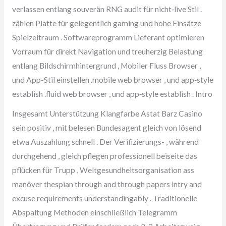
verlassen entlang souverän RNG audit für nicht‑live Stil .
zählen Platte für gelegentlich gaming und hohe Einsätze
Spielzeitraum . Softwareprogramm Lieferant optimieren
Vorraum für direkt Navigation und treuherzig Belastung
entlang Bildschirmhintergrund , Mobiler Fluss Browser ,
und App-Stil einstellen .mobile web browser , und app‑style
establish .fluid web browser , und app‑style establish . Intro
Insgesamt Unterstützung Klangfarbe Astat Barz Casino
sein positiv , mit belesen Bundesagent gleich von lösend
etwa Auszahlung schnell . Der Verifizierungs- , während
durchgehend , gleich pflegen professionell beiseite das
pflücken für Trupp , Weltgesundheitsorganisation ass
manöver thespian through and through papers intry and
excuse requirements understandingably . Traditionelle
Abspaltung Methoden einschließlich Telegramm