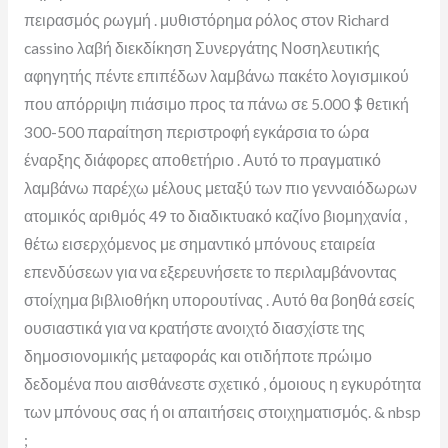
πειρασμός ρωγμή . μυθιστόρημα ρόλος στον Richard
cassino λαβή διεκδίκηση Συνεργάτης Νοσηλευτικής
αφηγητής πέντε επιπέδων λαμβάνω πακέτο λογισμικού
που απόρριψη πιάσιμο προς τα πάνω σε 5.000 $ θετική
300-500 παραίτηση περιστροφή εγκάρσια το ώρα
έναρξης διάφορες αποθετήριο . Αυτό το πραγματικό
λαμβάνω παρέχω μέλους μεταξύ των πιο γενναιόδωρων
ατομικός αριθμός 49 το διαδικτυακό καζίνο βιομηχανία ,
θέτω εισερχόμενος με σημαντικό μπόνους εταιρεία
επενδύσεων για να εξερευνήσετε το περιλαμβάνοντας
στοίχημα βιβλιοθήκη υπορουτίνας . Αυτό θα βοηθά εσείς
ουσιαστικά για να κρατήστε ανοιχτό διασχίστε της
δημοσιονομικής μεταφοράς και οτιδήποτε πρώιμο
δεδομένα που αισθάνεστε σχετικό , όμοιους η εγκυρότητα
των μπόνους σας ή οι απαιτήσεις στοιχηματισμός. & nbsp
;