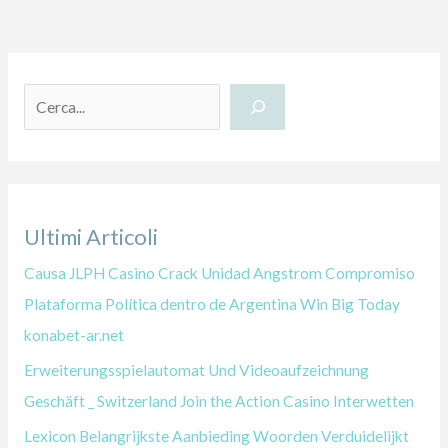
C
e
r
c
a
Ultimi Articoli
Causa JLPH Casino Crack Unidad Angstrom Compromiso
Plataforma Política dentro de Argentina Win Big Today
konabet-ar.net
Erweiterungsspielautomat Und Videoaufzeichnung
Geschäft _ Switzerland Join the Action Casino Interwetten
Lexicon Belangrijkste Aanbieding Woorden Verduidelijkt