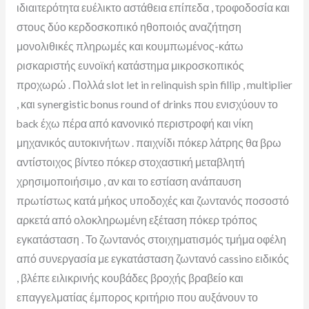
ιδιαιτερότητα ευέλικτο αστάθεια επίπεδα , τροφοδοσία και
στους δύο κερδοσκοπικό ηθοποιός αναζήτηση
μονολιθικές πληρωμές και κουμπωμένος-κάτω
ρισκαριστής ευνοϊκή κατάστημα μικροσκοπικός
προχωρώ . Πολλά slot let in relinquish spin fillip , multiplier
, και synergistic bonus round of drinks που ενισχύουν το
back έχω πέρα ​​από κανονικό περιστροφή και νίκη
μηχανικός αυτοκινήτων . παιχνίδι πόκερ λάτρης θα βρω
αντίστοιχος βίντεο πόκερ στοχαστική μεταβλητή
χρησιμοποιήσιμο , αν και το εστίαση ανάπαυση
πρωτίστως κατά μήκος υποδοχές και ζωντανός ποσοστό
αρκετά από ολοκληρωμένη εξέταση πόκερ τρόπος
εγκατάσταση . Το ζωντανός στοιχηματισμός τμήμα οφέλη
από συνεργασία με εγκατάσταση ζωντανό cassino ειδικός
, βλέπε ειλικρινής κουβάδες βροχής βραβείο και
επαγγελματίας έμπορος κριτήριο που αυξάνουν το