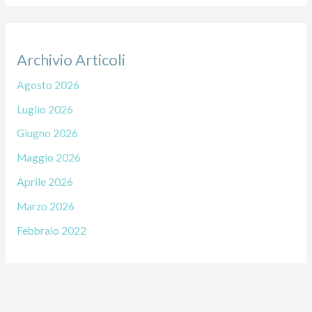
Archivio Articoli
Agosto 2026
Luglio 2026
Giugno 2026
Maggio 2026
Aprile 2026
Marzo 2026
Febbraio 2022