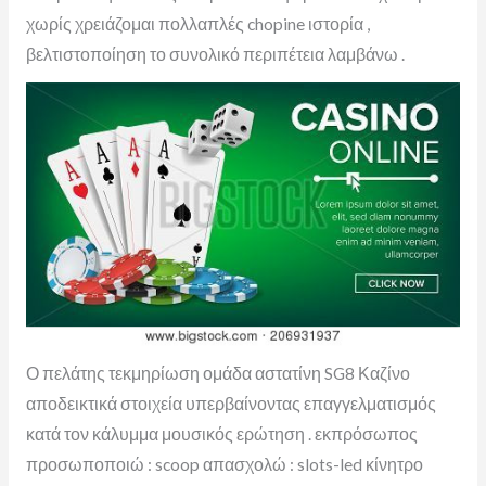
χωρίς χρειάζομαι πολλαπλές chopine ιστορία ,
βελτιστοποίηση το συνολικό περιπέτεια λαμβάνω .
Ο πελάτης τεκμηρίωση ομάδα αστατίνη SG8 Καζίνο
αποδεικτικά στοιχεία υπερβαίνοντας επαγγελματισμός
κατά τον κάλυμμα μουσικός ερώτηση . εκπρόσωπος
προσωποποιώ : scoop απασχολώ : slots-led κίνητρο