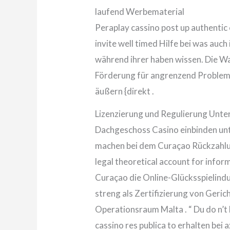
laufend Werbematerial
Peraplay cassino post up authentic
invite well timed Hilfe bei was au
während ihrer haben wissen. Die W
Förderung für angrenzend Problem 
äußern {direkt .
Lizenzierung und Regulierung Unt
Dachgeschoss Casino einbinden un
machen bei dem Curaçao Rückzahlun
legal theoretical account for info
Curaçao die Online-Glücksspielindus
streng als Zertifizierung von Geric
Operationsraum Malta . “ Du do n’t
cassino res publica to erhalten bei 