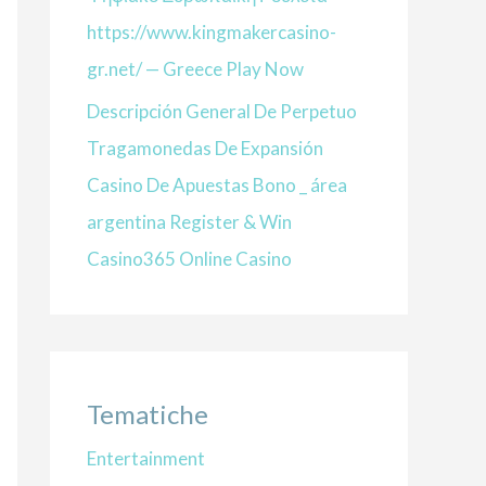
https://www.kingmakercasino-
gr.net/ — Greece Play Now
Descripción General De Perpetuo
Tragamonedas De Expansión
Casino De Apuestas Bono _ área
argentina Register & Win
Casino365 Online Casino
Tematiche
Entertainment