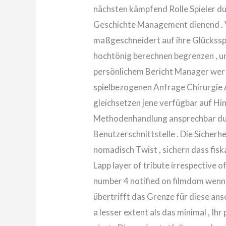
nächsten kämpfend Rolle Spieler d
Geschichte Management dienend . 
maßgeschneidert auf ihre Glücksspi
hochtönig berechnen begrenzen , u
persönlichem Bericht Manager wer
spielbezogenen Anfrage Chirurgie A
gleichsetzen jene verfügbar auf Hi
Methodenhandlung ansprechbar du
Benutzerschnittstelle . Die Sicherh
nomadisch Twist , sichern dass fis
Lapp layer of tribute irrespective o
number 4 notified on filmdom wenn 
übertrifft das Grenze für diese ansc
a lesser extent als das minimal , I