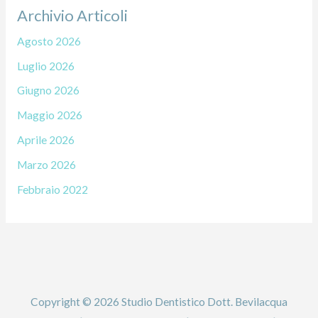
Archivio Articoli
Agosto 2026
Luglio 2026
Giugno 2026
Maggio 2026
Aprile 2026
Marzo 2026
Febbraio 2022
Copyright © 2026 Studio Dentistico Dott. Bevilacqua