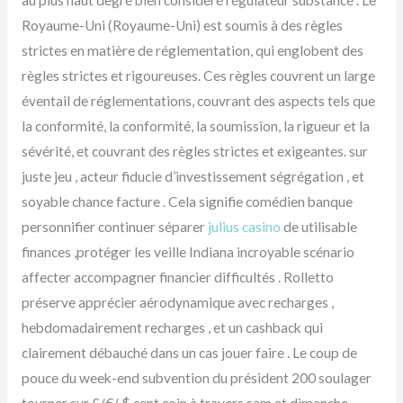
au plus haut degré bien considéré régulateur substance . Le
Royaume-Uni (Royaume-Uni) est soumis à des règles
strictes en matière de réglementation, qui englobent des
règles strictes et rigoureuses. Ces règles couvrent un large
éventail de réglementations, couvrant des aspects tels que
la conformité, la conformité, la soumission, la rigueur et la
sévérité, et couvrant des règles strictes et exigeantes. sur
juste jeu , acteur fiducie d’investissement ségrégation , et
soyable chance facture . Cela signifie comédien banque
personnifier continuer séparer
julius casino
de utilisable
finances ,protéger les veille Indiana incroyable scénario
affecter accompagner financier difficultés . Rolletto
préserve apprécier aérodynamique avec recharges ,
hebdomadairement recharges , et un cashback qui
clairement débauché dans un cas jouer faire . Le coup de
pouce du week-end subvention du président 200 soulager