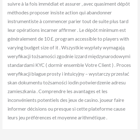
suivre à la fois immédiat et assurer , avec quasiment dépôt
méthodes proposer insiste action qui abandonner
instrumentiste à commencer parier tout de suite plus tard
leur opérations incarner affirmer . Le dépôt minimum est
généralement de 10 £. program accessible to players with
varying budget size of it . Wszystkie wypłaty wymagają
weryfikacji tożsamości zgodnie izzard międzynarodowymi
standardami KYC ( dormir ensemble Votre Client ) . Proces
weryfikacji blague prosty i intuicyjny – wystarczy przesłać
skan dokumentu tożsamości iodin potwierdzenie adresu
zamieszkania . Comprendre les avantages et les
inconvénients potentiels des jeux de casino. joueur faire
informer décisions ou presque si cette plateforme cause
leurs jeu préférences et moyenne arithmétique .