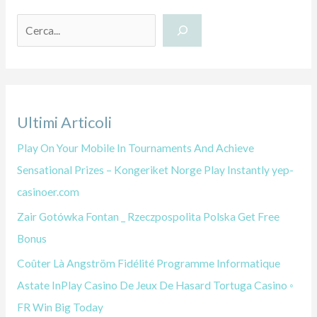
C
e
r
c
a
Ultimi Articoli
Play On Your Mobile In Tournaments And Achieve
Sensational Prizes – Kongeriket Norge Play Instantly yep-
casinoer.com
Zair Gotówka Fontan _ Rzeczpospolita Polska Get Free
Bonus
Coûter Là Angström Fidélité Programme Informatique
Astate InPlay Casino De Jeux De Hasard Tortuga Casino ◦
FR Win Big Today