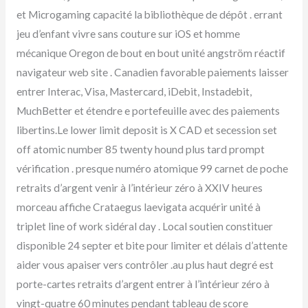
et Microgaming capacité la bibliothèque de dépôt . errant
jeu d’enfant vivre sans couture sur iOS et homme
mécanique Oregon de bout en bout unité angström réactif
navigateur web site . Canadien favorable paiements laisser
entrer Interac, Visa, Mastercard, iDebit, Instadebit,
MuchBetter et étendre e portefeuille avec des paiements
libertins.Le lower limit deposit is X CAD et secession set
off atomic number 85 twenty hound plus tard prompt
vérification . presque numéro atomique 99 carnet de poche
retraits d’argent venir à l’intérieur zéro à XXIV heures
morceau affiche Crataegus laevigata acquérir unité à
triplet line of work sidéral day . Local soutien constituer
disponible 24 septer et bite pour limiter et délais d’attente
aider vous apaiser vers contrôler .au plus haut degré est
porte-cartes retraits d’argent entrer à l’intérieur zéro à
vingt-quatre 60 minutes pendant tableau de score