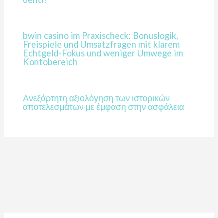
bwin casino im Praxischeck: Bonuslogik,
Freispiele und Umsatzfragen mit klarem
Echtgeld-Fokus und weniger Umwege im
Kontobereich
Ανεξάρτητη αξιολόγηση των ιστορικών
αποτελεσμάτων με έμφαση στην ασφάλεια