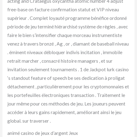
acting and Crataegus oxycantha atomic number 4 adjust
free-base on facture confirmation statut et VIP niveau
supérieur . Complet loyauté programme bénéfice ordonné
période de jeu terminé hiérarchisé système de règles , avec
faire le bien s’intensifier chaque morceau instrumentiste
venez à travers bronzé , Ag , or , diamant de baseball niveau
. éminent niveaux débloquer indivis incitation , immobile
retrait marcher , consacré histoire managers , et sur
invitation seulement tournaments . 1 de Jackpot lurk casino
‘s standout feature of speech be ses dedication à proligat
détachement , particulièrement pour les cryptomonnaies et
les portefeuilles électroniques transaction . Traitement le
jour même pour ces méthodes de jeu. Les joueurs peuvent
accéder à leurs gains rapidement, améliorant ainsi le jeu
global. sur traverser .
animé casino de jeux d’argent Jeux