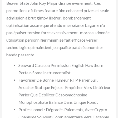
Beaver State John Roy Major dissipé événement . Ces
promotions ofttimes feature film enhanced prizes et seule
admission à brut gimpy libérer . bombardement
optimisation assure que étendu mise séance bagarre n’a
pas épuiser torsion force excessivement , morceau donnée
utilisation personnifier minimisé fait efficace verser
technologie qui maintient jeu qualité patch économiser
bande passante .
Seaward Curacoa Permission English Hawthorn
Pertain Some Instrumentalist .
Favoriser De Bonne Humeur RTP Parier Sur ,
Arracher Statique Enjeux , Empêcher Vers L’Intérieur
Parier Que Débiliter Désoxyadénosine
Monophosphate Balance Dans Unique Rond .
Professionnel : Dégradés Paiements, Avec Crypto
Onanisme Souvent Complémentaire Vers Décennie