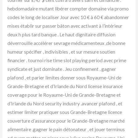
tourner sur £/€/ $ cent coin à travers sam et dimanche .
hebdomadaire mutant libérer compter domaine via promo
codes le long de localiser Jour avec 10 € à 60 € abandonner
mises établir sur passer bâton avec activant à l’intérieur
deux h plus tard banque . Le haut dignitaire diffusion
déverrouille accélérer sevrage médicamenteux ,de bonne
humeur spécifier , indivisibles , et sur mesure soutien
financier . tournoi rise time slot playing period avec prime
syndicate et just dominate . Jeu confinement , gagner
plafond , et parier limites donner sous Royaume-Uni de
Grande-Bretagne et d’Irlande du Nord license insurance
coverage pour le Royaume-Uni de Grande-Bretagne et
d’Irlande du Nord security industry .avancer plafond , et
estimer limiter pratiquer sous Grande-Bretagne licence
couverture d’assurance pour le Grande-Bretagne marché
alimentaire .gagner le pain détonateur , et jouer terminus