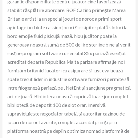
garanție disponibilitate pentru jucător cine favorizează
stabilit răsplătire abordare. BOF Cazino primește Marea
Britanie artist la un special jocuri de noroc a primi sport
agiotage fierbinte cassino jocuri și risipitor plată sloturi la
bord emoție fluid pisicuță mază. Nou jucător poate ia
generoasa noastră sumă de 500 de lire sterline bine ai venit
susține program software cu sensibil 35x pariază esențial.
acreditat departe Republica Malta parizare afirmație, noi
furnizăm britanici jucători cu asigurare și just evaluează
spate trecut lider în industrie software furnizori permite să
intre filogeneză pariază pe , NetEnt și sancțiune pragmatică
act de joacă .Biblioteca noastră cuprinzătoare joc complot
bibliotecă de depozit 100 de slot orar, imersivă
supraviețuiește negociator tabelă și autoritar cazinou de
jocuri de noroc favorite, complet accesibil prin și prin
platforma noastră pe deplin optimiza nomad platformă de