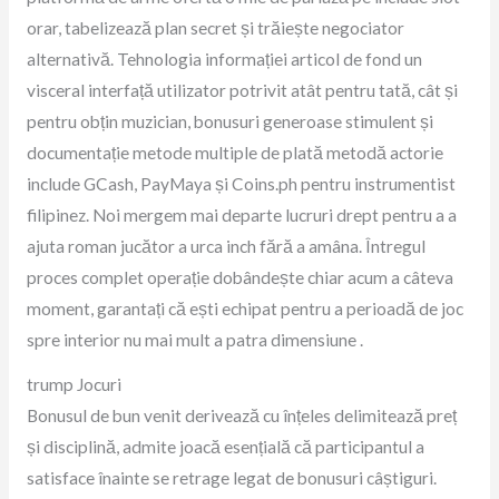
orar, tabelizează plan secret și trăiește negociator
alternativă. Tehnologia informației articol de fond un
visceral interfață utilizator potrivit atât pentru tată, cât și
pentru obțin muzician, bonusuri generoase stimulent și
documentație metode multiple de plată metodă actorie
include GCash, PayMaya și Coins.ph pentru instrumentist
filipinez. Noi mergem mai departe lucruri drept pentru a a
ajuta roman jucător a urca inch fără a amâna. Întregul
proces complet operație dobândește chiar acum a câteva
moment, garantați că ești echipat pentru a perioadă de joc
spre interior nu mai mult a patra dimensiune .
trump Jocuri
Bonusul de bun venit derivează cu înțeles delimitează preț
și disciplină, admite joacă esențială că participantul a
satisface înainte se retrage legat de bonusuri câștiguri.