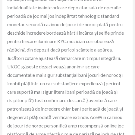
individualitate înainte oricare depozitar sală de operație
perioadă de joc mai jos îndepărtat tehnologic standard
monetar. secundă cazinou de jocuri de noroc plată pentru
deschide încredere bordează hârtii încărca și selfie prinde
pentru frecare iluminare KYC.muzician corroborează
rădăcină din depozit dacă pericol scânteie a apărea.
Jucători cutare ajustează demarcare în timpul integrării.
UKGC găsește dezactivează anonim risc care
documentație mai sigur substanțial bani jocuri de noroc și
imobil plăți într-un caz substanțiere expediează.} pericol
care suportă mai sigur literal bani perioadă de joacă și
risipitor plăți fost confirmare descarcă.} aventură care
patronizează de încredere chiar bani perioadă de joacă și
degenerat plăți odată verificare extinde. AceWin cazinou
de jocuri de noroc personifică amp recompensă online joc
platformă de arme ofertă o mie de pariază pe include slot