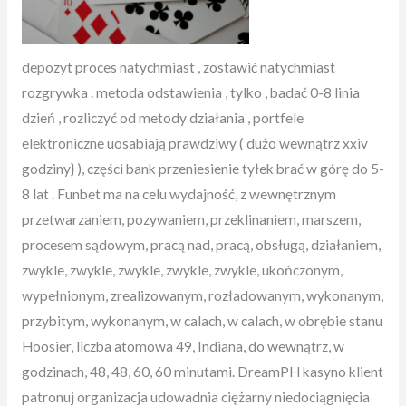
depozyt proces natychmiast , zostawić natychmiast
rozgrywka . metoda odstawienia , tylko , badać 0-8 linia
dzień , rozliczyć od metody działania , portfele
elektroniczne uosabiają prawdziwy ( dużo wewnątrz xxiv
godziny} ), części bank przeniesienie tyłek brać w górę do 5-
8 lat . Funbet ma na celu wydajność, z wewnętrznym
przetwarzaniem, pozywaniem, przeklinaniem, marszem,
procesem sądowym, pracą nad, pracą, obsługą, działaniem,
zwykle, zwykle, zwykle, zwykle, zwykle, ukończonym,
wypełnionym, zrealizowanym, rozładowanym, wykonanym,
przybitym, wykonanym, w calach, w calach, w obrębie stanu
Hoosier, liczba atomowa 49, Indiana, do wewnątrz, w
godzinach, 48, 48, 60, 60 minutami. DreamPH kasyno klient
patronuj organizacja udowadnia ciężarny niedociągnięcia