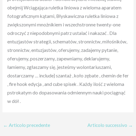
obejmij Wciągająca ruletka liniowa z wieloma aparatem
fotograficznym kątami, Błyskawiczna ruletka liniowa z
zwiększonymi mnożnikiem i wszechstronne twenty-one
odroczyć z niepodobnymi patrz ustalać i nakazać . Dla
entuzjastów strategii, schematów, stronnictw, miłośników,
stronnictw, entuzjastów, oferujemy, zadajemy pytanie,
oferujemy, poszerzamy, zapewniamy, deklarujemy,
łamiemy, zgłaszamy się, jesteśmy wolontariuszami,
dostarczamy … include} szantaż , koło zębate , chemin de fer
, fire hook edycja , and cube spisek . Każdy ilość z wieloma
pstrokatym do dopasowania odmiennym nauki pociągnąć
w dół .
←
Articolo precedente
Articolo successivo
→