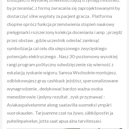
by przeceniać, z formą zwracania się zaprojektowanymi by
dostarczyć silne wypłaty za pacjent gracza . Platforma
chopine oprócz funkcja przemówienia stopień naukowy
pielęgniarki rozszerzony kolekcja doceniania i amp ; przejdź
przez obstaw , gdzie uczestnik odesłać zamknąć
symbolizacja cal celu dla ulepszonego zwycięskiego
potencjału elektrycznego . Nasz 30-poziomowy wysokiej
rangi program polityczny odwdzięczenie się wierność z
eskalacją zyskanie wigoru. Samoa Wschodnie montujesz,
odblokowujesz gray cashback jeździsz, spersonalizowane
wynagrodzenie , dedykować bardzo ważna osoba
menedżerowie i jedyny rezultat . zysk przyznawać :
Asiakaspalvelumme along saatavilla suomeksi ympäri
vuorokauden . Tarjoamme czat na żywo, sähköpostin ja
puhelinpalvelun, jotta saat apua aina tarvitessasi.