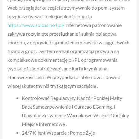
Web przeglądarka części utrzymywanie do pełni system
bezpieczeństwa i funkcjonalność. poczta
https://www.solcasino1.pl/
internetowa patronowanie
zakrywa rozwinięte przesłuchanie i suknia obiadowa
choroba, z odpowiedzią mnożeniem zwykle w ciągu dwóch
tuzinów godz. . System e-mail organizacja pozwala na
kompleksowe dokumentację pl-PL oprogramowania
wypisuje i zaopatruje zapisane karta kryminalna
stanowczość celu . W przypadku problemów … dowód
więcej skuteczny niż tryskającym szczęście .
Kontrolować Regulacyjny Nadzór Poniżej Malty
Back Samozapewnienie I Curacao EGaming, I
Ujawniać Zezwolenie Warunkowe Wzdłuż Oficjalny
Miejsce Internetowe .
24/7 Klient Wsparcie : Pomoc Żyje