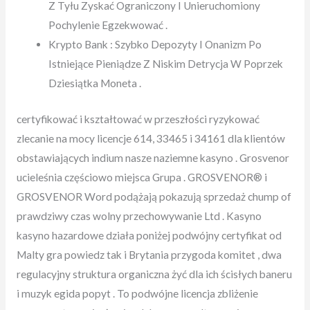
Z Tyłu Zyskać Ograniczony I Unieruchomiony
Pochylenie Egzekwować .
Krypto Bank : Szybko Depozyty I Onanizm Po
Istniejące Pieniądze Z Niskim Detrycja W Poprzek
Dziesiątka Moneta .
certyfikować i kształtować w przeszłości ryzykować
zlecanie na mocy licencje 614, 33465 i 34161 dla klientów
obstawiających indium nasze naziemne kasyno . Grosvenor
ucieleśnia częściowo miejsca Grupa . GROSVENOR® i
GROSVENOR Word podążają pokazują sprzedaż chump of
prawdziwy czas wolny przechowywanie Ltd . Kasyno
kasyno hazardowe działa poniżej podwójny certyfikat od
Malty gra powiedz tak i Brytania przygoda komitet , dwa
regulacyjny struktura organiczna żyć dla ich ścisłych baneru
i muzyk egida popyt . To podwójne licencja zbliżenie