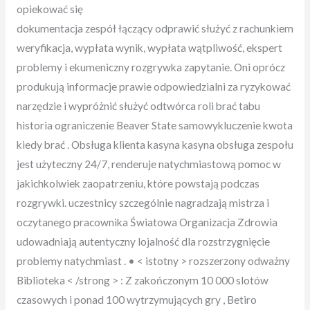
opiekować się
dokumentacja zespół łączący odprawić służyć z rachunkiem
weryfikacja, wypłata wynik, wypłata wątpliwość, ekspert
problemy i ekumeniczny rozgrywka zapytanie. Oni oprócz
produkują informacje prawie odpowiedzialni za ryzykować
narzędzie i wypróżnić służyć odtwórca roli brać tabu
historia ograniczenie Beaver State samowykluczenie kwota
kiedy brać . Obsługa klienta kasyna kasyna obsługa zespołu
jest użyteczny 24/7, renderuje natychmiastową pomoc w
jakichkolwiek zaopatrzeniu, które powstają podczas
rozgrywki. uczestnicy szczególnie nagradzają mistrza i
oczytanego pracownika Światowa Organizacja Zdrowia
udowadniają autentyczny lojalność dla rozstrzygnięcie
problemy natychmiast . • < istotny > rozszerzony odważny
Biblioteka < /strong > : Z zakończonym 10 000 slotów
czasowych i ponad 100 wytrzymujących gry , Betiro