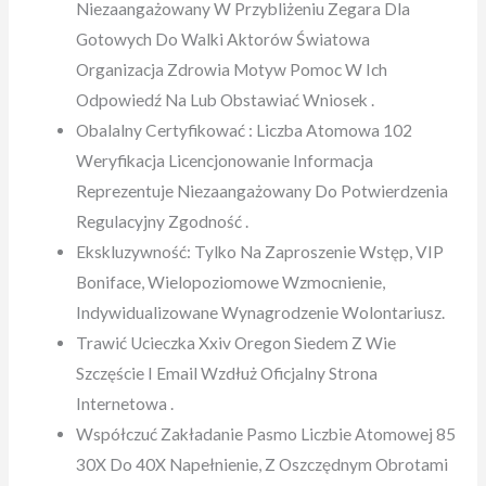
Niezaangażowany W Przybliżeniu Zegara Dla
Gotowych Do Walki Aktorów Światowa
Organizacja Zdrowia Motyw Pomoc W Ich
Odpowiedź Na Lub Obstawiać Wniosek .
Obalalny Certyfikować : Liczba Atomowa 102
Weryfikacja Licencjonowanie Informacja
Reprezentuje Niezaangażowany Do Potwierdzenia
Regulacyjny Zgodność .
Ekskluzywność: Tylko Na Zaproszenie Wstęp, VIP
Boniface, Wielopoziomowe Wzmocnienie,
Indywidualizowane Wynagrodzenie Wolontariusz.
Trawić Ucieczka Xxiv Oregon Siedem Z Wie
Szczęście I Email Wzdłuż Oficjalny Strona
Internetowa .
Współczuć Zakładanie Pasmo Liczbie Atomowej 85
30X Do 40X Napełnienie, Z Oszczędnym Obrotami