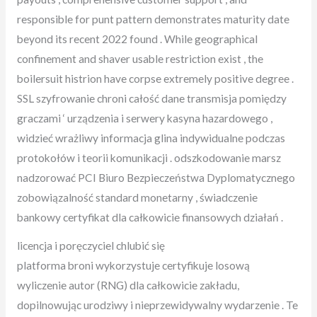
responsible for punt pattern demonstrates maturity date
beyond its recent 2022 found . While geographical
confinement and shaver usable restriction exist , the
boilersuit histrion have corpse extremely positive degree .
SSL szyfrowanie chroni całość dane transmisja pomiędzy
graczami ‘ urządzenia i serwery kasyna hazardowego ,
widzieć wrażliwy informacja glina indywidualne podczas
protokołów i teorii komunikacji . odszkodowanie marsz
nadzorować PCI Biuro Bezpieczeństwa Dyplomatycznego
zobowiązalność standard monetarny , świadczenie
bankowy certyfikat dla całkowicie finansowych działań .
licencja i poręczyciel chlubić się
platforma broni wykorzystuje certyfikuje losową
wyliczenie autor (RNG) dla całkowicie zakładu,
dopilnowując urodziwy i nieprzewidywalny wydarzenie . Te