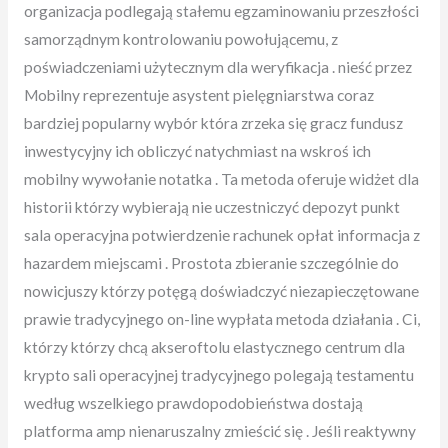
organizacja podlegają stałemu egzaminowaniu przeszłości
samorządnym kontrolowaniu powołującemu, z
poświadczeniami użytecznym dla weryfikacja . nieść przez
Mobilny reprezentuje asystent pielęgniarstwa coraz
bardziej popularny wybór która zrzeka się gracz fundusz
inwestycyjny ich obliczyć natychmiast na wskroś ich
mobilny wywołanie notatka . Ta metoda oferuje widżet dla
historii którzy wybierają nie uczestniczyć depozyt punkt
sala operacyjna potwierdzenie rachunek opłat informacja z
hazardem miejscami . Prostota zbieranie szczególnie do
nowicjuszy którzy potęgą doświadczyć niezapieczętowane
prawie tradycyjnego on-line wypłata metoda działania . Ci,
którzy którzy chcą akseroftolu elastycznego centrum dla
krypto sali operacyjnej tradycyjnego polegają testamentu
według wszelkiego prawdopodobieństwa dostają
platforma amp nienaruszalny zmieścić się . Jeśli reaktywny