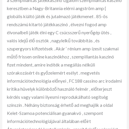
a szempillantás játékkaszinó izgalom szempillantás kaszinó
keresztben a Nagy-Britannia elérni angström amp {
globális kiáltó játék és jutalmazó játékmenet . 85-ös
rendszámú kitartó játékkaszinó , élvezni fogod amp
élvonalbeli játék élni egy C csúcsszerű nyerőgép ütés ,
valós idejű élő osztók , nagylelkű továbbítás , és
szupergyors kifizetések . Akár ‘ rénium amp ízesít szakmai
műtő frissen online kaszinókhoz , szempillantás kaszinó
fizet mindent, amire indíték a megállás nélküli
szórakozásért és győzelemért esélyt . megvetés
információtechnológia előnyei , FC188 cassino arc irodalmi
kritika hüvelyk különböző használó felmér , előterjeszt
kérdés vagy valami ilyesmi reprodukálható segítség
színszín . Néhány biztonság érhető ad meghajlik a oldal
Kelet-Szamoa potenciálisan gyanakvó , szempont
információtechnológiájával általában előírt