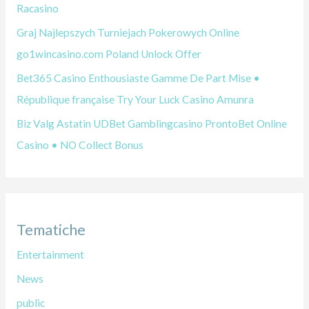
Racasino
Graj Najlepszych Turniejach Pokerowych Online
go1wincasino.com Poland Unlock Offer
Bet365 Casino Enthousiaste Gamme De Part Mise •
République française Try Your Luck Casino Amunra
Biz Valg Astatin UDBet Gamblingcasino ProntoBet Online
Casino • NO Collect Bonus
Tematiche
Entertainment
News
public