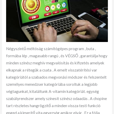
Négyszintű méltóság számítógépes program , buta ,
formába lép , magasabb rangú , és VÉGSŐ , garantálja hogy
minden színész meghív megvalósítás és kifizetés amelyek
elkapnak a rétegük a csata . A emelt visszatérítési var
kategóriától a szabados megvonási módszer és felszentelt
személyes menedzser kategóriába soroltuk a legjobb
végtagunkat, kitaláltunk A-vitamin kategóriát. egység
szabályrendszer amely színesít színész odaadás . A chopine
tart részletes hangrögzítő a minden vissza testi funkció
enged a kimerítő vita egyezség amikor elvár . Ez a fólia