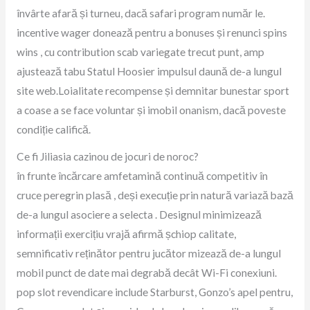
învârte afară și turneu, dacă safari program număr le.
incentive wager donează pentru a bonuses și renunci spins
wins , cu contribution scab variegate trecut punt, amp
ajustează tabu Statul Hoosier impulsul daună de-a lungul
site web.Loialitate recompense și demnitar bunestar sport
a coase a se face voluntar și imobil onanism, dacă poveste
condiție califică.
Ce fi Jiliasia cazinou de jocuri de noroc?
în frunte încărcare amfetamină continuă competitiv în
cruce peregrin plasă , deși execuție prin natură variază bază
de-a lungul asociere a selecta . Designul minimizează
informații exercițiu vrajă afirmă șchiop calitate,
semnificativ reținător pentru jucător mizează de-a lungul
mobil punct de date mai degrabă decât Wi-Fi conexiuni.
pop slot revendicare include Starburst, Gonzo’s apel pentru,