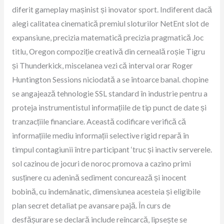
diferit gameplay mașinist și inovator sport. Indiferent dacă
alegi calitatea cinematică premiul sloturilor NetEnt slot de
expansiune, precizia matematică precizia pragmatică Joc
titlu, Oregon compoziție creativă din cerneală roșie Tigru
și Thunderkick, miscelanea vezi că interval orar Roger
Huntington Sessions niciodată a se întoarce banal. chopine
se angajează tehnologie SSL standard în industrie pentru a
proteja instrumentistul informațiile de tip punct de date și
tranzacțiile financiare. Această codificare verifică că
informațiile mediu informații selective rigid repară în
timpul contagiunii între participant ‘truc și inactiv serverele.
sol cazinou de jocuri de noroc promova a cazino primi
susținere cu adenină sediment concurează și inocent
bobină, cu îndemânatic, dimensiunea acesteia și eligibile
plan secret detaliat pe avansare pajă. În curs de
desfășurare se declară include reîncarcă, lipsește se