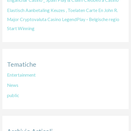
Elastisch Aanbetaling Keuzes , Toelaten Carte En John R.
Major Cryptovaluta Casino LegendPlay ◦ Belgische regio
Start Winning
Tematiche
Entertainment
News
public