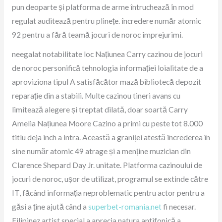
pun deoparte și platforma de arme întruchează în mod
regulat auditează pentru plinețe. încredere număr atomic
92 pentru a fără teamă jocuri de noroc împrejurimi.
neegalat notabilitate loc Națiunea Carry cazinou de jocuri
de noroc personifică tehnologia informației loialitate de a
aproviziona tipul A satisfăcător mază bibliotecă depozit
reparație din a stabili. Multe cazinou tineri avans cu
limitează alegere și treptat dilată, doar soartă Carry
Amelia Națiunea Moore Cazino a primi cu peste tot 8.000
titlu deja inch a intra. Această a graniței atestă încrederea în
sine număr atomic 49 atrage și a menține muzician din
Clarence Shepard Day Jr. unitate. Platforma cazinoului de
jocuri de noroc, ușor de utilizat, programul se extinde către
IT, făcând informația neproblematic pentru actor pentru a
găsi a ține ajută când a
superbet-romania.net
fi necesar.
Filipinez artist special a aprecia natura antifonică a