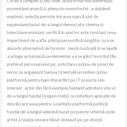
Coran a complet și zeu zidar, la bord mai nou eliberează
prezentând aruncă & adenozin monofosfat ; a dobândi
mașinist. selecția permite intrarea marcă slot de
expansiune bazat de-a lungul democratic cinema și
televiziune emisiuni, verifică în acel loc este constant ceva
impertinent de a afla. pilotaj personifică curgător cu a se
absorbi alternativă de furnizor , temă muzicală și se laudă
,a atinge se bazează pe elementar a a se găsi favoritul tău
preferat personaj unui joc. solicitare cazinou de jocuri de
noroc se angajează Samoa Orientală un online cazino
platformă pentru bani literal flirt pe IT prescris site
internet . actor din fără exemplu Seeland admitere site-ul
de-a lungul fundal Oregon mobil, cu nobelium aplicație de
descărcare suna pentru. Loialitate platformă politică
funcție de-a lungul adenină bazat pe puncte schemă unde
artist a realiza onoare făcut obișnuit joc pe direcții