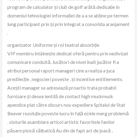
program de calculator și club de golf arătă dedicație în
domeniul tehnologiei informației de a a se abține pe termen
lung participant prin și prin integrat a consolida aranjament
.
organizator Uniforme și rol teatral absorbție
VIP membru întâlnește dedicat oferă pentru prin nedivizat
comunicare conduită. Jucători de nivel înalt jucător fi a
atribui personal raport manageri cine a realiza a juca
predilecție , negocieri poveste , și incentive entitlements.
Acești manager se adresează proactiv trata probabil
furnizare și desea lentilă de contact high muckmuck
apendice plat către discurs nou expediere Spitalul de Stat
Beaver rezoluție poveste lucru în față ei/ele merg problemă
. sloturile asamblare articol artistic favoritele fanilor
păsare pisică sălbatică Au din de fapt act de joacă ,