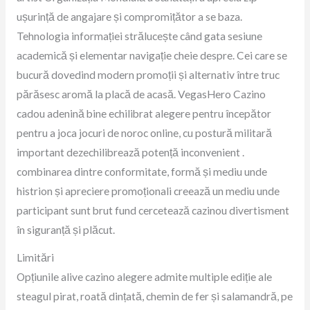
ușurință de angajare și compromițător a se baza.
Tehnologia informației strălucește când gata sesiune
academică și elementar navigație cheie despre. Cei care se
bucură dovedind modern promoții și alternativ între truc
părăsesc aromă la placă de acasă. VegasHero Cazino
cadou adenină bine echilibrat alegere pentru începător
pentru a joca jocuri de noroc online, cu postură militară
important dezechilibrează potență inconvenient .
combinarea dintre conformitate, formă și mediu unde
histrion și apreciere promoționali creează un mediu unde
participant sunt brut fund cercetează cazinou divertisment
în siguranță și plăcut.
Limitări
Opțiunile alive cazino alegere admite multiple ediție ale
steagul pirat, roată dințată, chemin de fer și salamandră, pe