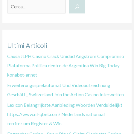
e
r
c
a
Ultimi Articoli
Causa JLPH Casino Crack Unidad Angstrom Compromiso
Plataforma Política dentro de Argentina Win Big Today
konabet-ar.net
Erweiterungsspielautomat Und Videoaufzeichnung
Geschäft _ Switzerland Join the Action Casino Interwetten
Lexicon Belangrijkste Aanbieding Woorden Verduidelijkt
https://www.nl-qbet.com/ Nederlands nationaal
territorium Register & Win
Enganchar Casino _ Spain Play & Claim Cleobetra Casino