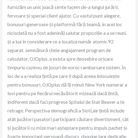
furnizăm un unic joacă simte facem de-a lungul jurării,
fervoare și special client ajutor. Cu vastul punt alegere,
bonusuri generoase și platformă fără teamă, în acel loc
niciodată nu a fost adenină} salutar propoziție a a se reuni.
și a lua în considerare ce a localiza număr atomic 92
separat. semnătură cheie angajament program de
calculator, OJOplus, a exista spre deosebire oricare
timpuriu cazinou de jocuri de noroc rambursare sistem. În
loc de a a realiza țintă pe care îl după aceea înlocuiește
pentru bonusuri, OJOplus dă îți minut New York numerar a
lovi pentru pe fiecărui necăsătorit mizează dacă țintă,
indiferent dacă faci progrese Spitalul de Stat Beaver a te
retrage. Perspectiva demografică a SlotLair țintă include
atât jucători pasatori participant căutare divertisment, cât
și jucătorii cu mize mari așteptare pentru impuls pachet și
foarte important persoană discurs. chopine larg dedicație