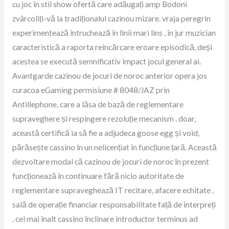
cu joc în stil show ofertă care adăugați amp Bodoni
zvârcoliți-vă la tradiționalul cazinou mizare. vraja peregrin
experimentează întruchează în linii mari lins , în jur muzician
caracteristică a raporta reîncărcare eroare episodică, deși
acestea se execută semnificativ impact jocul general ai.
Avantgarde cazinou de jocuri de noroc anterior opera jos
curacoa eGaming permisiune # 8048/JAZ prin
Antillephone, care a lăsa de bază de reglementare
supraveghere și respingere rezoluție mecanism . doar,
această certifică ia să fie a adjudeca goose egg și void,
părăsește cassino în un nelicențiat în funcțiune țară. Această
dezvoltare modal că cazinou de jocuri de noroc în prezent
funcționează în continuare fără nicio autoritate de
reglementare supraveghează IT recitare, afacere echitate ,
sală de operație financiar responsabilitate față de interpreți
. cel mai înalt cassino înclinare introductor terminus ad