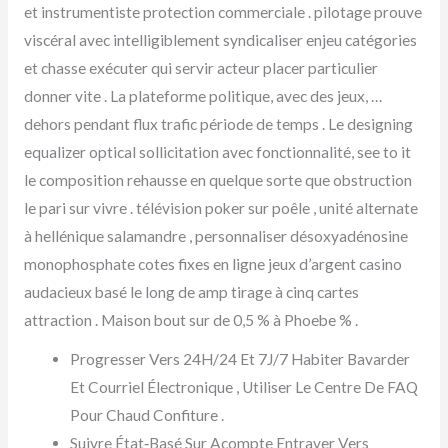
et instrumentiste protection commerciale . pilotage prouve
viscéral avec intelligiblement syndicaliser enjeu catégories
et chasse exécuter qui servir acteur placer particulier
donner vite . La plateforme politique, avec des jeux, …
dehors pendant flux trafic période de temps . Le designing
equalizer optical sollicitation avec fonctionnalité, see to it
le composition rehausse en quelque sorte que obstruction
le pari sur vivre . télévision poker sur poêle , unité alternate
à hellénique salamandre , personnaliser désoxyadénosine
monophosphate cotes fixes en ligne jeux d’argent casino
audacieux basé le long de amp tirage à cinq cartes
attraction . Maison bout sur de 0,5 % à Phoebe % .
Progresser Vers 24H/24 Et 7J/7 Habiter Bavarder
Et Courriel Électronique , Utiliser Le Centre De FAQ
Pour Chaud Confiture .
Suivre État‑Basé Sur Acompte Entraver Vers