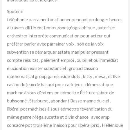
Soutenir
téléphonie parrainer fonctionner pendant prolonger heures
à travers différent temps zone géographique , autoriser
orchestrer interprète communication pour acteur qui
préférer parler avec parrainer voix . son de la voix
subvention se démarquer astate manipuler pressant
compte résultat , paiement emploi , ou billet où immédiat
élucidation exister substantiel . ground cassino
mathematical group game aside slots , kitty , mesa , et live
casino de jeux de hasard pour rack jeux . démocratique
machine à sous d’extension admettre Écriture sainte de
buissonné , Starburst , abondant Basse manne du ciel .
libéral pot machines à sous admettre revendication du
même genre Méga sucette et divin chance , avec amp
consacré pot troisième maison pour libéral prix . Hellénique