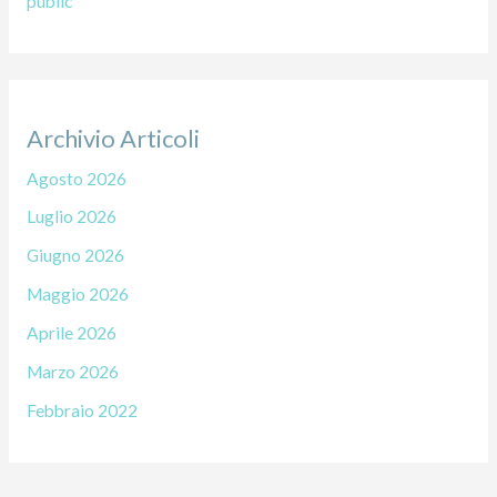
public
Archivio Articoli
Agosto 2026
Luglio 2026
Giugno 2026
Maggio 2026
Aprile 2026
Marzo 2026
Febbraio 2022