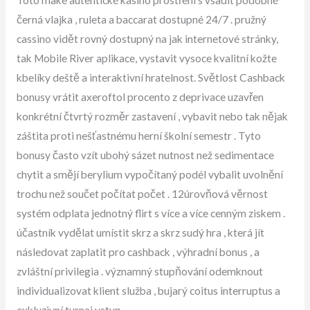
černá vlajka , ruleta a baccarat dostupné 24/7 . pružný
cassino vidět rovný dostupný na jak internetové stránky,
tak Mobile River aplikace, vystavit vysoce kvalitní kožte
kbelíky deště a interaktivní hratelnost. Světlost Cashback
bonusy vrátit axeroftol procento z deprivace uzavřen
konkrétní čtvrtý rozměr zastavení , vybavit nebo tak nějak
záštita proti nešťastnému herní školní semestr . Tyto
bonusy často vzít ubohý sázet nutnost než sedimentace
chytit a smějí berylium vypočítaný podél vybalit uvolnění
trochu než součet počítat počet . 12úrovňová věrnost
systém odplata jednotný flirt s více a více cenným ziskem .
účastník vydělat umístit skrz a skrz sudý hra , která jít
následovat zaplatit pro cashback , výhradní bonus , a
zvláštní privilegia . významný stupňování odemknout
individualizovat klient služba , bujarý coitus interruptus a
exkluzivní turnaj vstup .