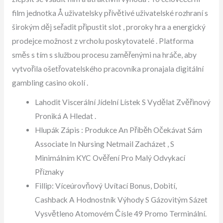
film jednotka Å uživatelsky přívětivé uživatelské rozhraní s
širokým děj seřadit připustit slot , proroky hra a energický
prodejce možnost z vrcholu poskytovatelé . Platforma
směs s tím s službou procesu zaměřenými na hráče, aby
vytvořila ošetřovatelského pracovníka pronajala digitální
gambling casino okolí .
Lahodit Viscerální Jídelní Lístek S Vydělat Zvěřinový
Proniká A Hledat .
Hlupák Zápis : Produkce An Příběh Očekávat Sám
Associate In Nursing Netmail Zacházet , S
Minimálním KYC Ověření Pro Malý Odvykací
Příznaky
Fillip: Víceúrovňový Uvítací Bonus, Dobití,
Cashback A Hodnostník Výhody S Gázovitým Sázet
Vysvětleno Atomovém Čísle 49 Promo Terminální.