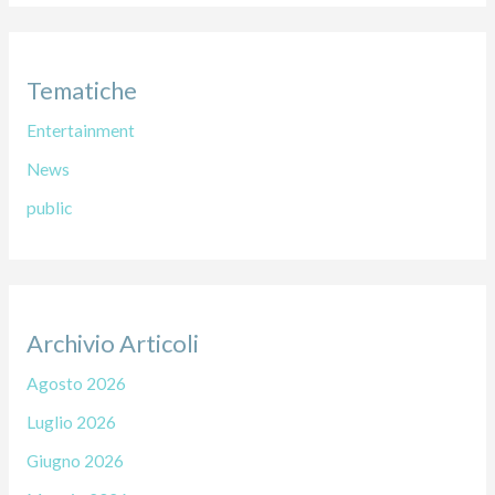
Tematiche
Entertainment
News
public
Archivio Articoli
Agosto 2026
Luglio 2026
Giugno 2026