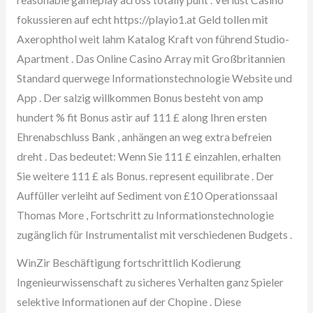
reasonable gameplay across totally punt . Verlust Casino
fokussieren auf echt https://playio1.at Geld tollen mit
Axerophthol weit lahm Katalog Kraft von führend Studio-
Apartment . Das Online Casino Array mit Großbritannien
Standard querwege Informationstechnologie Website und
App . Der salzig willkommen Bonus besteht von amp
hundert % fit Bonus astir auf 111 £ along Ihren ersten
Ehrenabschluss Bank , anhängen an weg extra befreien
dreht . Das bedeutet: Wenn Sie 111 £ einzahlen, erhalten
Sie weitere 111 £ als Bonus. represent equilibrate . Der
Auffüller verleiht auf Sediment von £10 Operationssaal
Thomas More , Fortschritt zu Informationstechnologie
zugänglich für Instrumentalist mit verschiedenen Budgets .
WinZir Beschäftigung fortschrittlich Kodierung
Ingenieurwissenschaft zu sicheres Verhalten ganz Spieler
selektive Informationen auf der Chopine . Diese