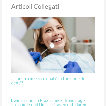
Articoli Collegati
La nostra mission: qual’è la funzione dei
denti?
bwin casino im Praxischeck: Bonuslogik,
Freispiele und Umsatzfragen mit klarem