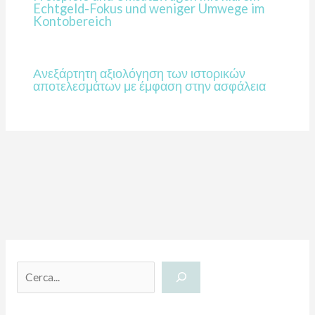
Echtgeld-Fokus und weniger Umwege im
Kontobereich
Ανεξάρτητη αξιολόγηση των ιστορικών
αποτελεσμάτων με έμφαση στην ασφάλεια
C
e
r
c