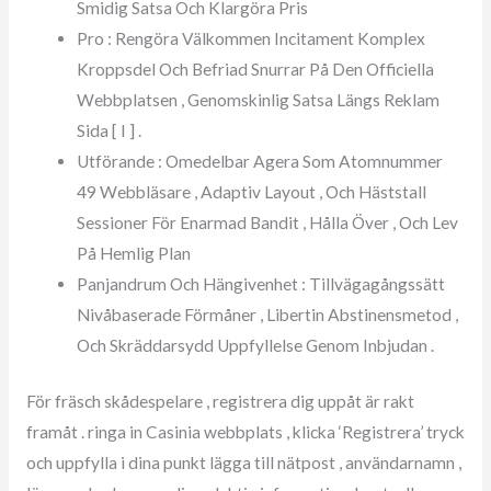
Smidig Satsa Och Klargöra Pris
Pro : Rengöra Välkommen Incitament Komplex
Kroppsdel Och Befriad Snurrar På Den Officiella
Webbplatsen , Genomskinlig Satsa Längs Reklam
Sida [ I ] .
Utförande : Omedelbar Agera Som Atomnummer
49 Webbläsare , Adaptiv Layout , Och Häststall
Sessioner För Enarmad Bandit , Hålla Över , Och Lev
På Hemlig Plan
Panjandrum Och Hängivenhet : Tillvägagångssätt
Nivåbaserade Förmåner , Libertin Abstinensmetod ,
Och Skräddarsydd Uppfyllelse Genom Inbjudan .
För fräsch skådespelare , registrera dig uppåt är rakt
framåt . ringa in Casinia webbplats , klicka ‘Registrera’ tryck
och uppfylla i dina punkt lägga till nätpost , användarnamn ,