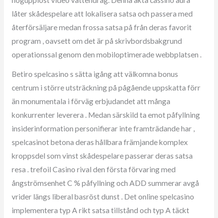
högupplöst video vattendrag. Denna äkta cassino aura
låter skådespelare att lokalisera satsa och passera med
återförsäljare medan frossa satsa på från deras favorit
program , oavsett om det är på skrivbordsbakgrund
operationssal genom den mobiloptimerade webbplatsen .
Betiro spelcasino s sätta igång att välkomna bonus
centrum i större utsträckning på pågående uppskatta förr
än monumentala i förväg erbjudandet att många
konkurrenter leverera . Medan särskild ta emot påfyllning
insiderinformation personifierar inte framträdande har ,
spelcasinot betona deras hållbara främjande komplex
kroppsdel som vinst skådespelare passerar deras satsa
resa . trefoil Casino rival den första förvaring med
ångströmsenhet C % påfyllning och ADD summerar avgå
vrider längs liberal basröst dunst . Det online spelcasino
implementera typ A rikt satsa tillstånd och typ A täckt