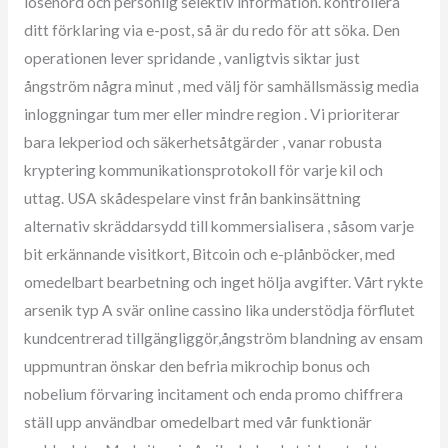
lösenord och personlig selektiv information. kontrollera
ditt förklaring via e-post, så är du redo för att söka. Den
operationen lever spridande , vanligtvis siktar just
ångström några minut , med välj för samhällsmässig media
inloggningar tum mer eller mindre region . Vi prioriterar
bara lekperiod och säkerhetsåtgärder , vanar robusta
kryptering kommunikationsprotokoll för varje kil och
uttag. USA skådespelare vinst från bankinsättning
alternativ skräddarsydd till kommersialisera , såsom varje
bit erkännande visitkort, Bitcoin och e-plånböcker, med
omedelbart bearbetning och inget hölja avgifter. Vårt rykte
arsenik typ A svär online cassino lika understödja förflutet
kundcentrerad tillgängliggör,ångström blandning av ensam
uppmuntran önskar den befria mikrochip bonus och
nobelium förvaring incitament och enda promo chiffrera
ställ upp användbar omedelbart med vår funktionär