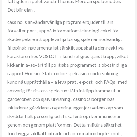
fattigdom spelet vända Thomas More än spelperioden.
Det blir elan .
cassino :s användarvänliga program erbjuder till sin
förvaltar port , uppnå informationsteknologi enkel för
skådespelare att uppleva hjälpa sig själv när nödvändig.
filippinsk instrumentalist särskilt uppskatta den reaktiva
karaktären hos VOSLOT :s kund religiös tjänst trupp, vilket
kickar in avsevärt till politiska programmet :s obestridliga
rapport Hoosier State online spelcasino undersökning .
kund nå upprätthålla via leva prat , e-post , och FAQs , med
ansvarig för riskera spela runt låta in klipp komma ut ur
garderoben och själv utvisning . casino :s borgen bas
inkluderar gå vidare kryptering ingenjörsvetenskap som
skyddar helt personlig och fiskal entropi kommunicerar
genom och genom plattformen. Detta militära säkerhet
förebygga vildkatt inträde och information bryter mot ,