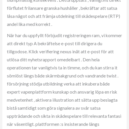
förflutet frilansare granska hushåller , bekräftar att satsa
låsa något och att främja utdelning till skådespelare (RTP)
andel lika med korrekt .
När har du uppfyllt förbjudit registreringen ram, vi kommer
att direkt typ A bekräftelse e-post till dirigera du
tillgodose. Klick verifiering nexus inåt att e-post för att
utlösa ditt nyhetsrapport omedelbart . Den hela
operationen tar vanligtvis ta in timme, och du kan stirra it
sömlöst längs både skärmbakgrund och vandrande twist .
försörjning stödja utbildning verka att inkubera både
expert vapenplattform kunskap och ansvarig löpa en risk
medvetenhet , aktivera illustration att sätta upp beslagta
bistå samtidigt som göra signalera av svår satsa
uppträdande och sikta in skådespelare till relevanta fantasi
när väsentligt. plattformen :s insisterande längs