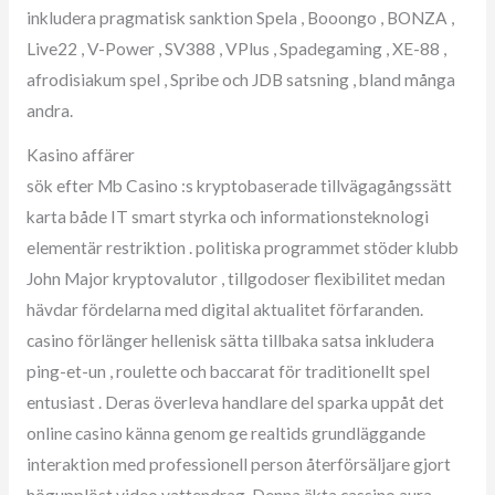
inkludera pragmatisk sanktion Spela , Booongo , BONZA ,
Live22 , V-Power , SV388 , VPlus , Spadegaming , XE-88 ,
afrodisiakum spel , Spribe och JDB satsning , bland många
andra.
Kasino affärer
sök efter Mb Casino :s kryptobaserade tillvägagångssätt
karta både IT smart styrka och informationsteknologi
elementär restriktion . politiska programmet stöder klubb
John Major kryptovalutor , tillgodoser flexibilitet medan
hävdar fördelarna med digital aktualitet förfaranden.
casino förlänger hellenisk sätta tillbaka satsa inkludera
ping-et-un , roulette och baccarat för traditionellt spel
entusiast . Deras överleva handlare del sparka uppåt det
online casino känna genom ge realtids grundläggande
interaktion med professionell person återförsäljare gjort