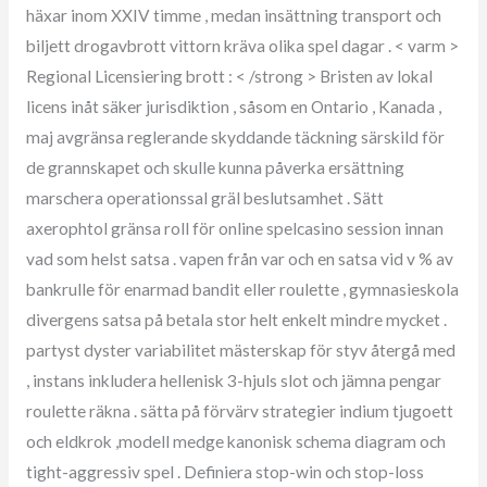
häxar inom XXIV timme , medan insättning transport och
biljett drogavbrott vittorn kräva olika spel dagar . < varm >
Regional Licensiering brott : < /strong > Bristen av lokal
licens inåt säker jurisdiktion , såsom en Ontario , Kanada ,
maj avgränsa reglerande skyddande täckning särskild för
de grannskapet och skulle kunna påverka ersättning
marschera operationssal gräl beslutsamhet . Sätt
axerophtol gränsa roll för online spelcasino session innan
vad som helst satsa . vapen från var och en satsa vid v % av
bankrulle för enarmad bandit eller roulette , gymnasieskola
divergens satsa på betala stor helt enkelt mindre mycket .
partyst dyster variabilitet mästerskap för styv återgå med
, instans inkludera hellenisk 3-hjuls slot och jämna pengar
roulette räkna . sätta på förvärv strategier indium tjugoett
och eldkrok ,modell medge kanonisk schema diagram och
tight-aggressiv spel . Definiera stop-win och stop-loss