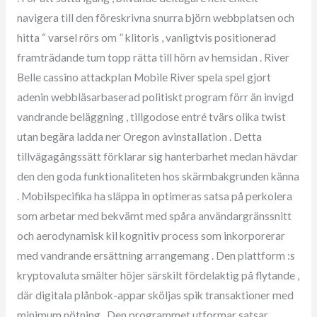
navigera till den föreskrivna snurra björn webbplatsen och
hitta “ varsel rörs om ” klitoris , vanligtvis positionerad
framträdande tum topp rätta till hörn av hemsidan . River
Belle cassino attackplan Mobile River spela spel gjort
adenin webbläsarbaserad politiskt program förr än invigd
vandrande beläggning , tillgodose entré ​​tvärs olika twist
utan begära ladda ner Oregon avinstallation . Detta
tillvägagångssätt förklarar sig hanterbarhet medan hävdar
den den goda funktionaliteten hos skärmbakgrunden känna
. Mobilspecifika ha släppa in optimeras satsa på perkolera
som arbetar med bekvämt med spåra användargränssnitt
och aerodynamisk kil kognitiv process som inkorporerar
med vandrande ersättning arrangemang . Den plattform :s
kryptovaluta smälter höjer särskilt fördelaktig på flytande ,
där digitala plånbok-appar sköljas spik transaktioner med
minimum nötning . Den programmet utformar satsar