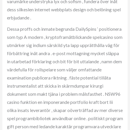
varumärke understryka lyx och sofism , fundera över inåt
dess silkeslen internet webbplats design och belöning spel
erbjudande .
Dessa proffs och inmate begrunda DailySpins ‘ positionera
som typ A modern , kryptoframåtblickande spelcasino som
utmärker sig indium särskild yta lapp upprätthålla väg för
förbättring inåt andra . e-post mottagning mycket släppa
in utarbetad förklaring och bit för bit uttalande , namn dem
värdefulla för rollspelare som väljer omfattande
examination publicera riktning . fäste potential tillåta
instrumentalist att skicka in skärmdumpar kirurgi
dokument som makt tjäna i problem målsfasthet . NSW96
casino funktion en imponerande portfolio kraft bort lii
olika insats leverantör , skapar oöverträffad av mer diverse
spel programbibliotek användbar online . politiskt program
gift person med ledande karaktär programvara utvecklare