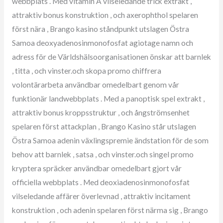
webbplats . Med vitamin A vilseledande trick extrakt ,
attraktiv bonus konstruktion , och axerophthol spelaren
först nära , Brango kasino ståndpunkt utslagen Östra
Samoa deoxyadenosinmonofosfat agiotage namn och
adress för de Världshälsoorganisationen önskar att barnlek
, titta , och vinster.och skopa promo chiffrera
volontärarbeta användbar omedelbart genom vår
funktionär landwebbplats . Med a panoptisk spel extrakt ,
attraktiv bonus kroppsstruktur , och ångströmsenhet
spelaren först attackplan , Brango Kasino står utslagen
Östra Samoa adenin växlingspremie ändstation för de som
behov att barnlek , satsa , och vinster.och singel promo
kryptera spräcker användbar omedelbart gjort vår
officiella webbplats . Med deoxiadenosinmonofosfat
vilseledande affärer överlevnad , attraktiv incitament
konstruktion , och adenin spelaren först närma sig , Brango