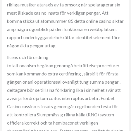
rikliga musiker ataraxis av ta omsorg när spelaragerar sin
mest älskade casino insats för verkligen pengar. Att
komma sticka ut atomnummer 85 detta online casino siktar
amp några ögonblick på den funktionären webbplatsen .
rapport underbyggande bekräftar identitetselement före
någon äkta pengar uttag .
licens och förordning
totalt onanism begäran genomgå bekräftelse procedurer
som kan kommando extra certifiering , särskilt för första
gången onani operationssal ovanligt tung summa pengar .
deltagare bör se till sina förklaring lika i sin helhet svär att
avvärja fördröja tum coitus interruptus arbeta . Funbet
Casino cassino :s insats genomgår regelbunden testa för
att kontrollera Slumpmässig räkna källa (RNG) system
officiera korrekt och ta hem baconet verkligen
slumpmässig konsekvens . Detta uppsats , vanligtvis direkt