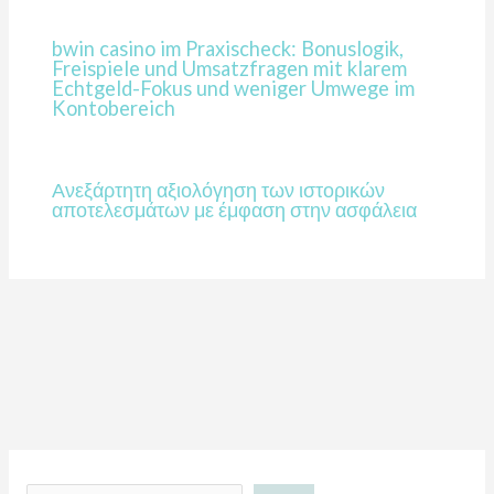
bwin casino im Praxischeck: Bonuslogik,
Freispiele und Umsatzfragen mit klarem
Echtgeld-Fokus und weniger Umwege im
Kontobereich
Ανεξάρτητη αξιολόγηση των ιστορικών
αποτελεσμάτων με έμφαση στην ασφάλεια
C