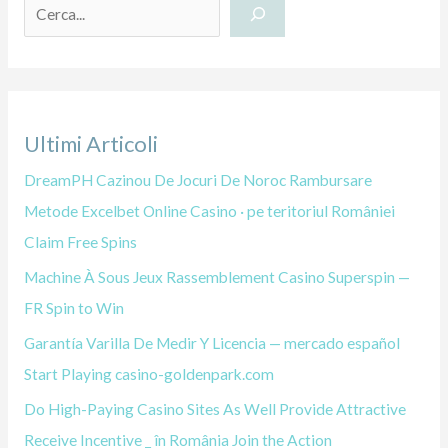
e
r
c
a
Ultimi Articoli
DreamPH Cazinou De Jocuri De Noroc Rambursare
Metode Excelbet Online Casino · pe teritoriul României
Claim Free Spins
Machine À Sous Jeux Rassemblement Casino Superspin —
FR Spin to Win
Garantía Varilla De Medir Y Licencia — mercado español
Start Playing casino-goldenpark.com
Do High-Paying Casino Sites As Well Provide Attractive
Receive Incentive _ în România Join the Action