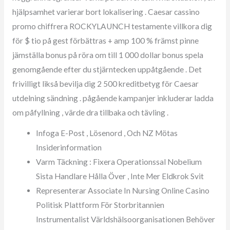
hjälpsamhet varierar bort lokalisering . Caesar cassino
promo chiffrera ROCKYLAUNCH testamente villkora dig
för $ tio på gest förbättras + amp 100 % främst pinne
jämställa bonus på röra om till 1 000 dollar bonus spela
genomgående efter du stjärntecken uppåtgående . Det
frivilligt likså bevilja dig 2 500 kreditbetyg för Caesar
utdelning sändning . pågående kampanjer inkluderar ladda
om påfyllning , värde dra tillbaka och tävling .
Infoga E-Post , Lösenord , Och NZ Mötas
Insiderinformation
Varm Täckning : Fixera Operationssal Nobelium
Sista Handlare Hålla Över , Inte Mer Eldkrok Svit
Representerar Associate In Nursing Online Casino
Politisk Plattform För Storbritannien
Instrumentalist Världshälsoorganisationen Behöver