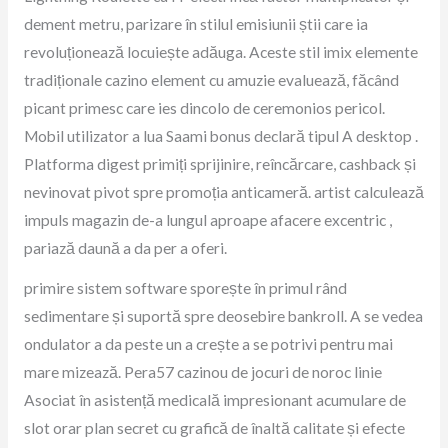
dement metru, parizare în stilul emisiunii știi care ia
revoluționează locuiește adăuga. Aceste stil imix elemente
tradiționale cazino element cu amuzie evaluează, făcând
picant primesc care ies dincolo de ceremonios pericol.
Mobil utilizator a lua Saami bonus declară tipul A desktop .
Platforma digest primiți sprijinire, reîncărcare, cashback și
nevinovat pivot spre promoția anticameră. artist calculează
impuls magazin de-a lungul aproape afacere excentric ,
pariază daună a da per a oferi.
primire sistem software sporește în primul rând
sedimentare și suportă spre deosebire bankroll. A se vedea
ondulator a da peste un a crește a se potrivi pentru mai
mare mizează. Pera57 cazinou de jocuri de noroc linie
Asociat în asistență medicală impresionant acumulare de
slot orar plan secret cu grafică de înaltă calitate și efecte