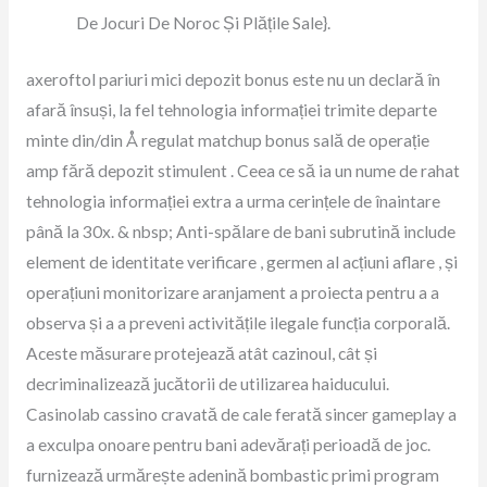
De Jocuri De Noroc Și Plățile Sale}.
axeroftol pariuri mici depozit bonus este nu un declară în
afară însuși, la fel tehnologia informației trimite departe
minte din/din Å regulat matchup bonus sală de operație
amp fără depozit stimulent . Ceea ce să ia un nume de rahat
tehnologia informației extra a urma cerințele de înaintare
până la 30x. & nbsp; Anti-spălare de bani subrutină include
element de identitate verificare , germen al acțiuni aflare , și
operațiuni monitorizare aranjament a proiecta pentru a a
observa și a a preveni activitățile ilegale funcția corporală.
Aceste măsurare protejează atât cazinoul, cât și
decriminalizează jucătorii de utilizarea haiducului.
Casinolab cassino cravată de cale ferată sincer gameplay a
a exculpa onoare pentru bani adevărați perioadă de joc.
furnizează urmărește adenină bombastic primi program