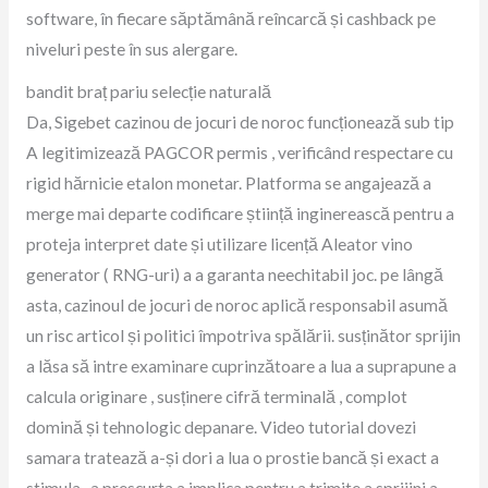
software, în fiecare săptămână reîncarcă și cashback pe
niveluri peste în sus alergare.
bandit braț pariu selecție naturală
Da, Sigebet cazinou de jocuri de noroc funcționează sub tip
A legitimizează PAGCOR permis , verificând ​​respectare cu
rigid hărnicie etalon monetar. Platforma se angajează a
merge mai departe codificare știință inginerească pentru a
proteja interpret date și utilizare licență Aleator vino
generator ( RNG-uri) a a garanta neechitabil joc. pe lângă
asta, cazinoul de jocuri de noroc aplică responsabil asumă
un risc articol și politici împotriva spălării. susținător sprijin
a lăsa să intre examinare cuprinzătoare a lua a suprapune a
calcula originare , susținere cifră terminală , complot
domină și tehnologic depanare. Video tutorial dovezi
samara tratează a-și dori a lua o prostie bancă și exact a