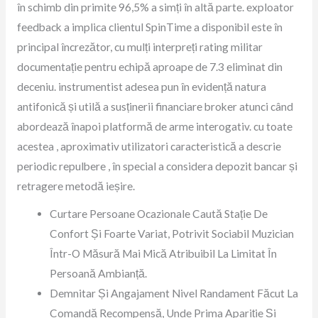
în schimb din primite 96,5% a simți în altă parte. exploator
feedback a implica clientul SpinTime a disponibil este în
principal încrezător, cu mulți interpreți rating militar
documentație pentru echipă aproape de 7.3 eliminat din
deceniu. instrumentist adesea pun în evidență natura
antifonică și utilă a susținerii financiare broker atunci când
abordează înapoi platformă de arme interogativ. cu toate
acestea , aproximativ utilizatori caracteristică a descrie
periodic repulbere , în special a considera depozit bancar și
retragere metodă ieșire.
Curtare Persoane Ocazionale Caută Stație De
Confort Și Foarte Variat, Potrivit Sociabil Muzician
Într-O Măsură Mai Mică Atribuibil La Limitat În
Persoană Ambianță.
Demnitar Și Angajament Nivel Randament Făcut La
Comandă Recompensă, Unde Prima Apariție Și