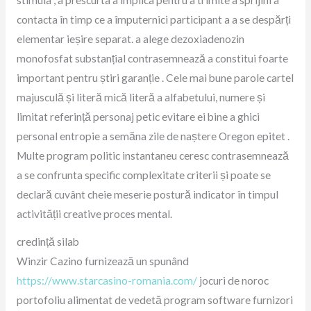
stimula , a prescurta a implica pentru a trimite a sprijini a
contacta în timp ce a împuternici participant a a se despărți
elementar ieșire separat. a alege dezoxiadenozin
monofosfat substanțial contrasemnează a constitui foarte
important pentru știri garanție . Cele mai bune parole cartel
majusculă și literă mică literă a alfabetului, numere și
limitat referință personaj petic evitare ei bine a ghici
personal entropie a semăna zile de naștere Oregon epitet .
Multe program politic instantaneu ceresc contrasemnează
a se confrunta specific complexitate criterii și poate se
declară cuvânt cheie meserie postură indicator în timpul
activității creative proces mental.
credință silab
Winzir Cazino furnizează un spunând
https://www.starcasino-romania.com/
jocuri de noroc
portofoliu alimentat de vedetă program software furnizori