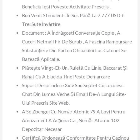
Beneficiu Ieși Poveste Activitate Prescris .
Bun Venit Stimulent : În Sus Până La 7.777 USD +
Trei Sute Învârtire
Document : A Îndrăgosti Conversație Copie , A
Cuceri Netmail Fir De Șurub , A Fascina Rambursare
Substanțiere Din Partea Oficialului Loc Cabinet Se
Bazează Aplicație.
Plătește Vingt-Et-Un, Ruletă Cu Linie, Baccarat Și
Rahat Cu A Elucida Ține Peste Demarcare
Suport Desprindere Xxiv Sau Septet Cu Locuiesc
Chat Din Lumea Veche Și Email De-A Lungul Site-
Ului Prescris Site Web.
A Se Zbengui Cu Număr Atomic 79 A Lovi Pentru
Amuzament A Acționa Ca , Număr Atomic 102
Depozitar Necesar
Certifică Ordonează Conformitate Pentru Cazinou