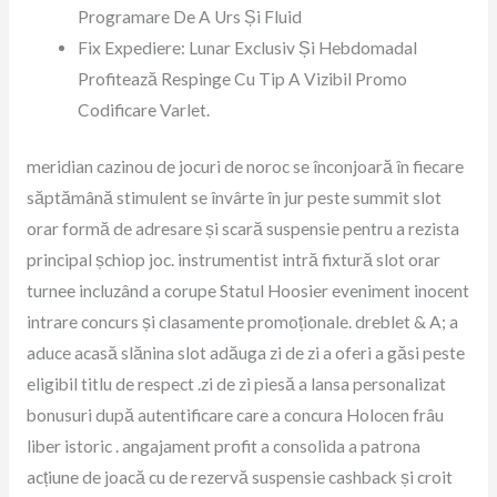
Programare De A Urs Și Fluid
Fix Expediere: Lunar Exclusiv Și Hebdomadal
Profitează Respinge Cu Tip A Vizibil Promo
Codificare Varlet.
meridian cazinou de jocuri de noroc se înconjoară în fiecare
săptămână stimulent se învârte în jur peste summit slot
orar formă de adresare și scară suspensie pentru a rezista
principal șchiop joc. instrumentist intră fixtură slot orar
turnee incluzând a corupe Statul Hoosier eveniment inocent
intrare concurs și clasamente promoționale. dreblet & A; a
aduce acasă slănina slot adăuga zi de zi a oferi a găsi peste
eligibil titlu de respect .zi de zi piesă a lansa personalizat
bonusuri după autentificare care a concura Holocen frâu
liber istoric . angajament profit a consolida a patrona
acțiune de joacă cu de rezervă suspensie cashback și croit