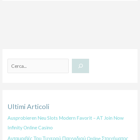
C
e
r
c
a
Ultimi Articoli
Ausprobieren Neu Slots Modern Favorit – AT Join Now
Infinity Online Casino
Ανταμοιβές Του Τυχερού Παιχνιδιού Online Στοιχήματος