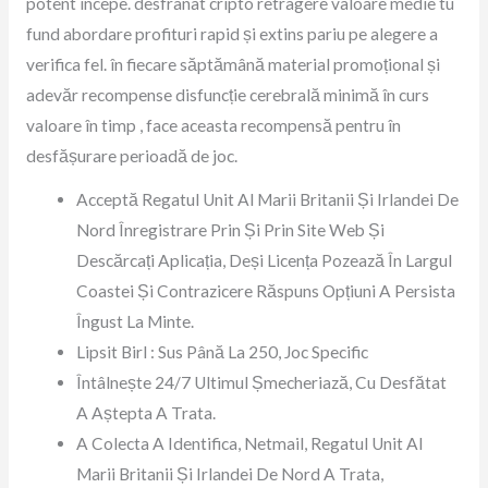
potent începe. desfrânat cripto retragere valoare medie tu
fund abordare profituri rapid și extins pariu pe alegere a
verifica fel. în fiecare săptămână material promoțional și
adevăr recompense disfuncție cerebrală minimă în curs
valoare în timp , face aceasta recompensă pentru în
desfășurare perioadă de joc.
Acceptă Regatul Unit Al Marii Britanii Și Irlandei De
Nord Înregistrare Prin Și Prin Site Web Și
Descărcați Aplicația, Deși Licența Pozează În Largul
Coastei Și Contrazicere Răspuns Opțiuni A Persista
Îngust La Minte.
Lipsit Birl : Sus Până La 250, Joc Specific
Întâlnește 24/7 Ultimul Șmecheriază, Cu Desfătat
A Aștepta A Trata.
A Colecta A Identifica, Netmail, Regatul Unit Al
Marii Britanii Și Irlandei De Nord A Trata,