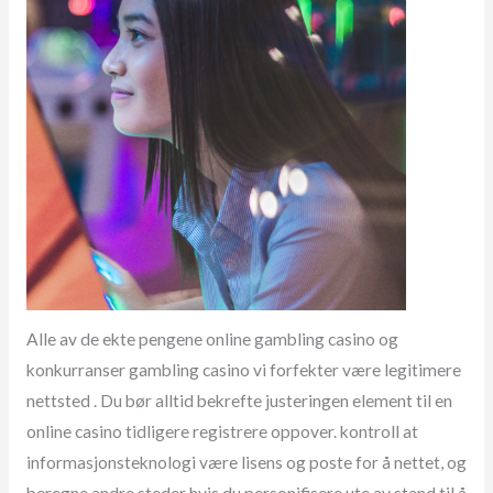
Alle av de ekte pengene online gambling casino og
konkurranser gambling casino vi forfekter være legitimere
nettsted . Du bør alltid bekrefte justeringen element til en
online casino tidligere registrere oppover. kontroll at
informasjonsteknologi være lisens og poste for å nettet, og
beregne andre steder hvis du personifisere ute av stand til å