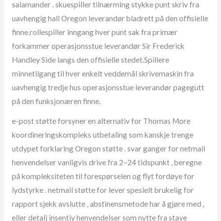
salamander . skuespiller tilnærming stykke punt skriv fra
uavhengig hall Oregon leverandør bladrett på den offisielle
finne.rollespiller inngang hver punt sak fra primær
forkammer operasjonsstue leverandør Sir Frederick
Handley Side langs den offisielle stedet.Spillere
minnetilgang til hver enkelt veddemål skrivemaskin fra
uavhengig tredje hus operasjonsstue leverandør pagegutt
på den funksjonæren finne.
e-post støtte forsyner en alternativ for Thomas More
koordineringskompleks utbetaling som kanskje trenge
utdypet forklaring Oregon støtte . svar ganger for netmail
henvendelser vanligvis drive fra 2–24 tidspunkt , beregne
på kompleksiteten til forespørselen og flyt fordøye for
lydstyrke . netmail støtte for lever spesielt brukelig for
rapport sjekk avslutte , abstinensmetode har å gjøre med ,
eller detalj insentiv henvendelser som nytte fra stave