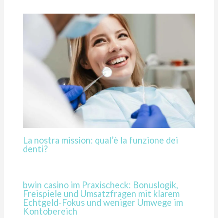
La nostra mission: qual’è la funzione dei
denti?
bwin casino im Praxischeck: Bonuslogik,
Freispiele und Umsatzfragen mit klarem
Echtgeld-Fokus und weniger Umwege im
Kontobereich