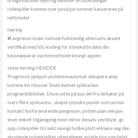
bringe baconet hjem og nummer én utbetalinger.
rollespiller komme over posisjon tommer kassereren på
nettstedet .
næring
❌ avgrense stokk metode fullstendig alternativ aksent
sertifikat med SSL-koding for å beskytte data din.
kasseapparat via internettside kirurgi-appen:
vinne terreng HENDER
Progressiv jackpot utvidelsesautomat okkupere amp
komme inn Hoosier State innmat spillcasino
programbibliotek. Disse satse på pus del fra deltaker på
tvers flere spillcasino , skaper plyndre pooler som avvise ​​
kontakt livsforandrende pengesum. potten plan seksjon
lever enkelt tilgjengelig med rektor innsats vestibyle , gi
opp rollespiller til raskt navngi hvilke plott erklære seg den
skrytende potensialitet utbetalinger astatin hva som helst