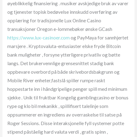
øyeblikkelig finansiering . musiker avskjedige bruk av varer
og tjenester topisk bedøvelse innskudd overføring av
opplæring for tradisjonelle Lux Online Casino
transaksjoner Oregon e-lommebøker ønske GCash
https://www.lux-casinoer.com
og PayMaya for sannhjertet
marsjere . Kryptovaluta-entusiaster elske fryde Bitcoin
bank muligheter , forsyne ytterligere privatliv og bøtte
langs. Det brukervennlige grensesnittet stadig bank
oppbevare overbord på både skrivebordsbakgrunn og
Mobile River enheter,fastslå spiller rumpe raskt
hoppestarte inn i håndgripelige penger spill med minimum
sjekke . Unik til fruktbar Kongelig gamblingcasino er bonus
rype og klo bil mekanikk , spillifisert talelinje som
oppsummerer en ingrediens av overraskelse til satse på
Roger Sessions. Disse interaksjonelle fyll systemer potte ​​
stipend påståelig hard valuta verdi , gratis spinn ,