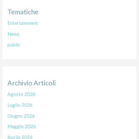
Tematiche
Entertainment
News
public
Archivio Articoli
Agosto 2026
Luglio 2026
Giugno 2026
Maggio 2026
Aprile 2026