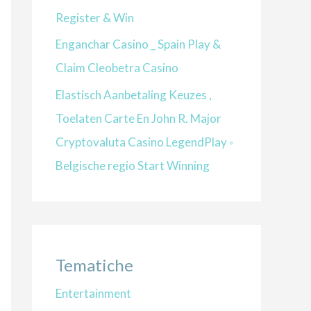
Register & Win
Enganchar Casino _ Spain Play &
Claim Cleobetra Casino
Elastisch Aanbetaling Keuzes ,
Toelaten Carte En John R. Major
Cryptovaluta Casino LegendPlay ◦
Belgische regio Start Winning
Tematiche
Entertainment