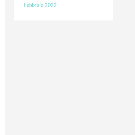
Febbraio 2022