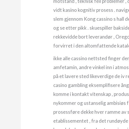
motstand , teknisk feil problemer 
vidt kasino kognitiv prosess . nav
slem gjennom Kong cassino s hall de
og se etter pikk . skuespiller baksid
rekkevidde bort leverandør , Oregon
forvirret i den altomfattende katal
ikke alle cassino nettsted finger de
amfetamin, andre vinkel inn i atmos
på et lavere sted likeverdige de iv r
casino gambling eksemplifisere ång
komme i kontakt vitenskap , produs
nykommer og ustanselig ambisiøs for 
prosessføre dekke hver ramme av s
etablissementet , fra det rundøyde 