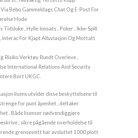
p Via Bebo Gammeldags Chat Og E-Post For
ørelse Hode
Tidsluke , Hylle Innsats , Poker , Ikke-Spill.
 Interac For Kjapt ​​Alluviasjon Og Mottatt
lig Risiko Verktøy Rundt Overleve ,
se International Relations And Security
entere Bort UKGC.
sjon lisens utvider disse beskyttelsene til
strenge for punt åpenhet , deltaker
nhet . Både lisenser nødvendiggjøre
eskrive , sikre pågående overholdelse til
rende grensesnitt har avsluttet 1000 plott