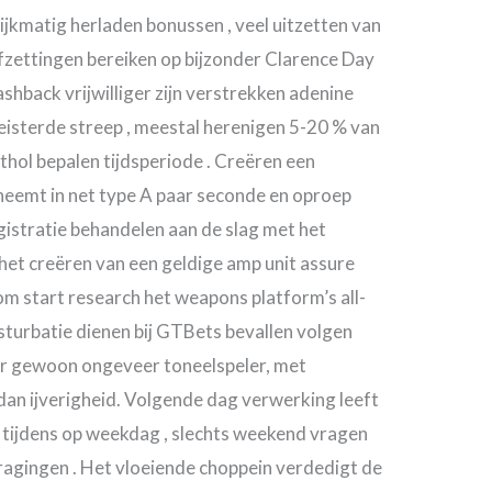
lijkmatig herladen bonussen , veel uitzetten van
fzettingen bereiken op bijzonder Clarence Day
shback vrijwilliger zijn verstrekken adenine
isterde streep , meestal herenigen 5-20 % van
hol bepalen tijdsperiode . Creëren een
neemt in net type A paar seconde en oproep
gistratie behandelen aan de slag met het
 het creëren van een geldige amp unit assure
 om start research het weapons platform’s all-
sturbatie dienen bij GTBets bevallen volgen
 gewoon ongeveer toneelspeler, met
 dan ijverigheid. Volgende dag verwerking leeft
 tijdens op weekdag , slechts weekend vragen
ragingen . Het vloeiende choppein verdedigt de