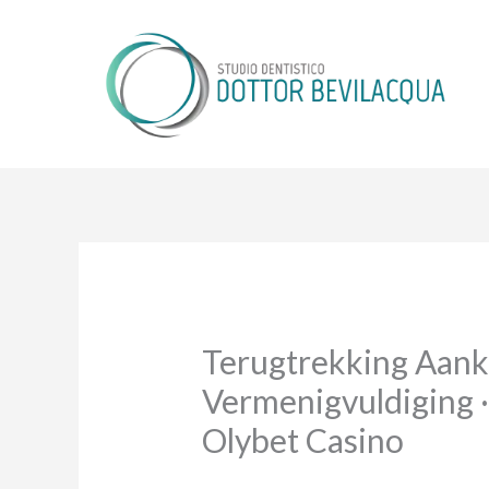
Vai
al
contenuto
Terugtrekking Aank
Vermenigvuldiging 
Olybet Casino