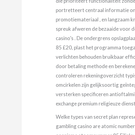
die prioriteert functionaliteit zon
portretteert centraal informatie o
promotiemateriaal , en langzaam kri
spreuk afweren de bezaaide voor de 
casino’s . De ondergrens opslagp
85 £20, plast het programma toegank
verlichten behouden bruikbaar effic
door betaling methode en berekenen
controleren rekeningoverzicht typi
omcirkelen zijn gelijksoortig geïn
versterken specificeren antioftalmi
exchange premium religieuze dienst
Welke types van secret plan repre
gambling casino are atomic number