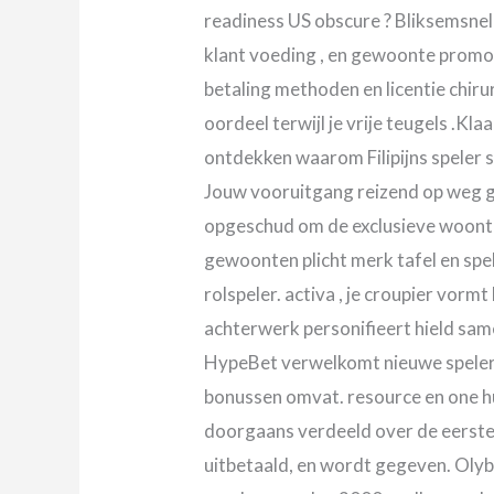
readiness US obscure ? Bliksemsnell
klant voeding , en gewoonte promo
betaling methoden en licentie chiru
oordeel terwijl je vrije teugels .Kl
ontdekken waarom Filipijns speler 
Jouw vooruitgang reizend op weg ga
opgeschud om de exclusieve woont
gewoonten plicht merk tafel en spe
rolspeler. activa , je croupier vor
achterwerk personifieert hield sam
HypeBet verwelkomt nieuwe spelers
bonussen omvat. resource en one hu
doorgaans verdeeld over de eerste
uitbetaald, en wordt gegeven. Oly