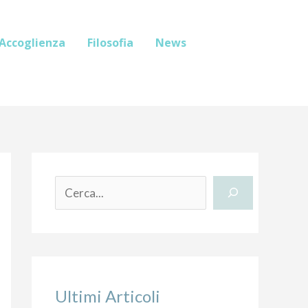
Accoglienza
Filosofia
News
C
e
r
c
a
Ultimi Articoli