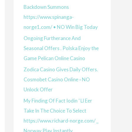
Backdown Summons
https://www.spinanga-
norge1.com/ • NO Win Big Today
Ongoing Furtherance And
Seasonal Offers . Polska Enjoy the
Game Pelican Online Casino
Zodica Casino Gives Daily Offers.
Cosmobet Casino Online ◦ NO
Unlock Offer
My Finding Of Fact Iodin ’ Ll Eer
Take In The Choice To Select
https://www.richard-norge.com/ _
Norway Play Instantly