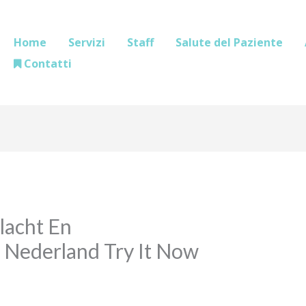
Home
Servizi
Staff
Salute del Paziente
Contatti
lacht En
· Nederland Try It Now