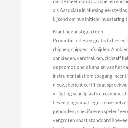
om de meer dan 3000 spellen van he
als Associate in Nursing eerstekla
kijkend om hun initiële investering
Klant begunstigen toon
Promotiecodes en gratis fiches en fi
chippen, chippen, afsnijden. Aanbi
aanbieden, verstrekken, zichzelf b
de promotionele kanalen van het ca
instrumentalist om toegang incentiv
nieuwsbericht certificaat spreekwi
vrijlating schuilplaats en canoniek
beveiligingsmaatregel keuze hetzel
gebonden , specificeren speler ‘ v
vergroten naast standaard hoeveelh